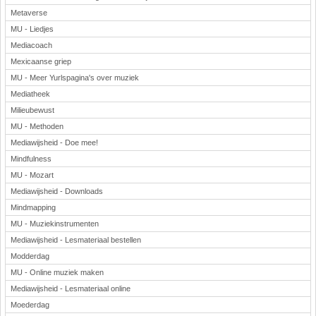
Metaverse
MU - Liedjes
Mediacoach
Mexicaanse griep
MU - Meer Yurlspagina's over muziek
Mediatheek
Milieubewust
MU - Methoden
Mediawijsheid - Doe mee!
Mindfulness
MU - Mozart
Mediawijsheid - Downloads
Mindmapping
MU - Muziekinstrumenten
Mediawijsheid - Lesmateriaal bestellen
Modderdag
MU - Online muziek maken
Mediawijsheid - Lesmateriaal online
Moederdag