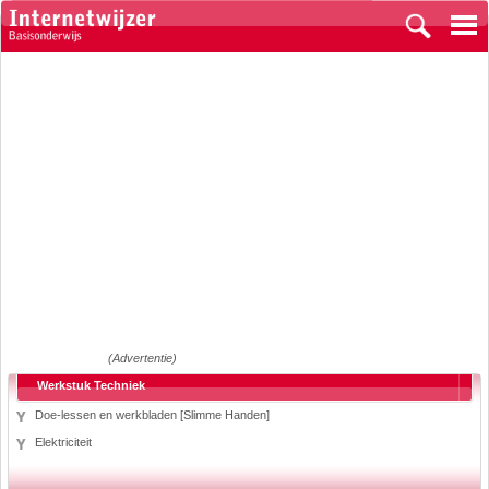
(Advertentie)
Werkstuk Techniek
Doe-lessen en werkbladen [Slimme Handen]
Elektriciteit