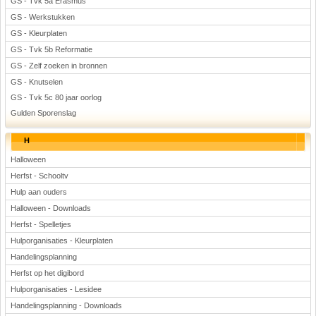
GS - Tvk 5a Erasmus
GS - Werkstukken
GS - Kleurplaten
GS - Tvk 5b Reformatie
GS - Zelf zoeken in bronnen
GS - Knutselen
GS - Tvk 5c 80 jaar oorlog
Gulden Sporenslag
H
Halloween
Herfst - Schooltv
Hulp aan ouders
Halloween - Downloads
Herfst - Spelletjes
Hulporganisaties - Kleurplaten
Handelingsplanning
Herfst op het digibord
Hulporganisaties - Lesidee
Handelingsplanning - Downloads