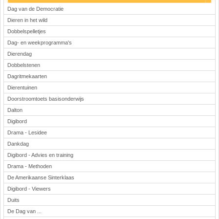
Dag van de Democratie
Dieren in het wild
Dobbelspelletjes
Dag- en weekprogramma's
Dierendag
Dobbelstenen
Dagritmekaarten
Dierentuinen
Doorstroomtoets basisonderwijs
Dalton
Digibord
Drama - Lesidee
Dankdag
Digibord - Advies en training
Drama - Methoden
De Amerikaanse Sinterklaas
Digibord - Viewers
Duits
De Dag van ...