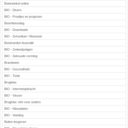
Boekwinkel online
BIO - Divers
BIO - Proefjes en projecten
Boomfeestdag
BIO - Downloads
BIO - Schooltuin / Moestuin
Bosbranden Australië
BIO - Geleedpotigen
BIO - Seksuele vorming
Brandweer
BIO - Gezondheid
BIO - Tools
Brugklas
BIO - Internetopdracht
BIO - Vissen
Brugklas: info voor ouders
BIO - Kleurplaten
BIO - Voeding
Buiten lesgeven