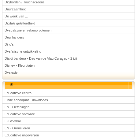
Digiborden / Touchscreens
Duurzaamheid
De week van ...
Digitale geletterdheid
Dyscalculie en rekenproblemen
Deurhangers
Dino's
Dysfatische ontwikkeling
Dia di bandera - Dag van de Vlag Curaçao - 2 juli
Disney - Kleurplaten
Dyslexie
E
Educatieve centra
Einde schooljaar - downloads
EN - Oefeningen
Educatieve software
EK Voetbal
EN - Online leren
Educatieve uitgeverijen