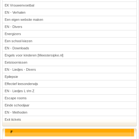
EK Vrouwenvoetbal
EN - Verhalen
Een eigen website maken
EN - Divers
Energizers
Een school kiezen
EN - Downloads
Engels voor kinderen [Meestersipke.nl]
Eetstoornissen
EN - Liedjes - Divers
Epilepsie
Effectief leesonderwijs
EN - Liedjes L t/m Z
Escape rooms
Einde schooljaar
EN - Methoden
Exit tickets
F