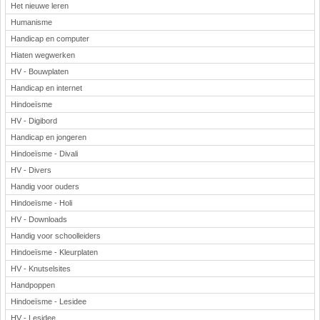
Het nieuwe leren
Humanisme
Handicap en computer
Hiaten wegwerken
HV - Bouwplaten
Handicap en internet
Hindoeïsme
HV - Digibord
Handicap en jongeren
Hindoeïsme - Divali
HV - Divers
Handig voor ouders
Hindoeïsme - Holi
HV - Downloads
Handig voor schoolleiders
Hindoeïsme - Kleurplaten
HV - Knutselsites
Handpoppen
Hindoeïsme - Lesidee
HV - Lesidee