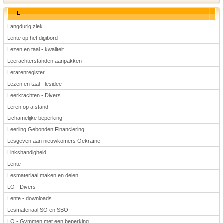
L
Langdurig ziek
Lente op het digibord
Lezen en taal - kwaliteit
Leerachterstanden aanpakken
Lerarenregister
Lezen en taal - lesidee
Leerkrachten - Divers
Leren op afstand
Lichamelijke beperking
Leerling Gebonden Financiering
Lesgeven aan nieuwkomers Oekraïne
Linkshandigheid
Lente
Lesmateriaal maken en delen
LO - Divers
Lente - downloads
Lesmateriaal SO en SBO
LO - Gymmen met een beperking