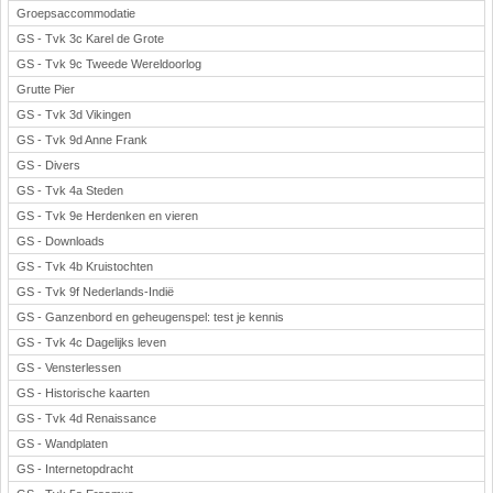
Groepsaccommodatie
GS - Tvk 3c Karel de Grote
GS - Tvk 9c Tweede Wereldoorlog
Grutte Pier
GS - Tvk 3d Vikingen
GS - Tvk 9d Anne Frank
GS - Divers
GS - Tvk 4a Steden
GS - Tvk 9e Herdenken en vieren
GS - Downloads
GS - Tvk 4b Kruistochten
GS - Tvk 9f Nederlands-Indië
GS - Ganzenbord en geheugenspel: test je kennis
GS - Tvk 4c Dagelijks leven
GS - Vensterlessen
GS - Historische kaarten
GS - Tvk 4d Renaissance
GS - Wandplaten
GS - Internetopdracht