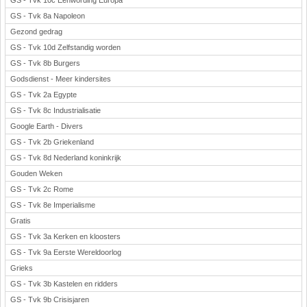
GS - Tvk 10c Eenwording Europa
GS - Tvk 8a Napoleon
Gezond gedrag
GS - Tvk 10d Zelfstandig worden
GS - Tvk 8b Burgers
Godsdienst - Meer kindersites
GS - Tvk 2a Egypte
GS - Tvk 8c Industrialisatie
Google Earth - Divers
GS - Tvk 2b Griekenland
GS - Tvk 8d Nederland koninkrijk
Gouden Weken
GS - Tvk 2c Rome
GS - Tvk 8e Imperialisme
Gratis
GS - Tvk 3a Kerken en kloosters
GS - Tvk 9a Eerste Wereldoorlog
Grieks
GS - Tvk 3b Kastelen en ridders
GS - Tvk 9b Crisisjaren