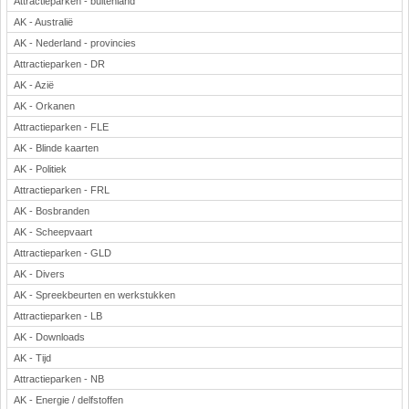
Attractieparken - buitenland
AK - Australië
AK - Nederland - provincies
Attractieparken - DR
AK - Azië
AK - Orkanen
Attractieparken - FLE
AK - Blinde kaarten
AK - Politiek
Attractieparken - FRL
AK - Bosbranden
AK - Scheepvaart
Attractieparken - GLD
AK - Divers
AK - Spreekbeurten en werkstukken
Attractieparken - LB
AK - Downloads
AK - Tijd
Attractieparken - NB
AK - Energie / delfstoffen