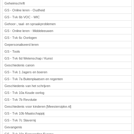
Geheimschrift
GS - Online leren - Oudheid
GS - Tvk 6b VOC - WIC
Gehoor-, taal- en spraakproblemen
GS - Online leren - Middeleeuwen
GS - Tvk 6c Oorlogen
Gepersonaliseerd leren
GS - Tools
GS - Tvk 6d Wetenschap / Kunst
Geschiedenis canon
GS - Tvk 1 Jagers en boeren
GS - Tvk 7a Buitenplaatsen en regenten
Geschiedenis van het schrijven
GS - Tvk 10a Koude oorlog
GS - Tvk 7b Revolutie
Geschiedenis voor kinderen [Meestersipke.nl]
GS - Tvk 10b Maatschappij
GS - Tvk 7c Slavernij
Gevangenis