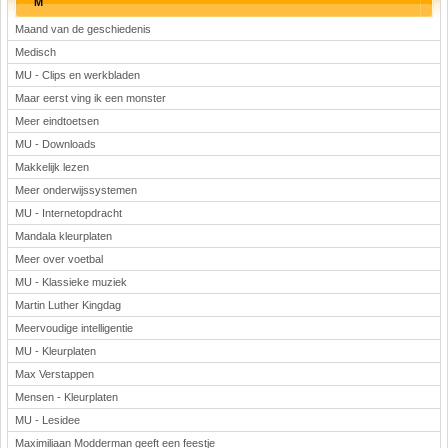
M
Maand van de geschiedenis
Medisch
MU - Clips en werkbladen
Maar eerst ving ik een monster
Meer eindtoetsen
MU - Downloads
Makkelijk lezen
Meer onderwijssystemen
MU - Internetopdracht
Mandala kleurplaten
Meer over voetbal
MU - Klassieke muziek
Martin Luther Kingdag
Meervoudige intelligentie
MU - Kleurplaten
Max Verstappen
Mensen - Kleurplaten
MU - Lesidee
Maximiliaan Modderman geeft een feestje