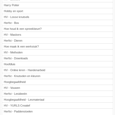
Harry Potter
Hobby en sport
HV - Losse knutsels
Herfst - Bos
Hoe houd ik een spreekbeurt?
HV - Maskers
Herfst - Dieren
Hoe maak ik een werkstuk?
HV - Methoden
Herfst - Downloads
Hoofdluis
HV - Online leren - Handenarbeid
Herfst - Knutselen en kleuren
Hoogbegaafdheid
HV - Vouwen
Herfst - Lesideeën
Hoogbegaafdheid - Lesmateriaal
HV - YURLS Creatief
Herfst - Paddenstoelen