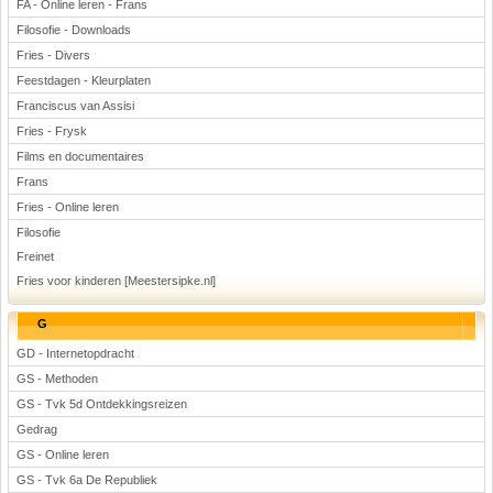
FA - Online leren - Frans
Filosofie - Downloads
Fries - Divers
Feestdagen - Kleurplaten
Franciscus van Assisi
Fries - Frysk
Films en documentaires
Frans
Fries - Online leren
Filosofie
Freinet
Fries voor kinderen [Meestersipke.nl]
G
GD - Internetopdracht
GS - Methoden
GS - Tvk 5d Ontdekkingsreizen
Gedrag
GS - Online leren
GS - Tvk 6a De Republiek