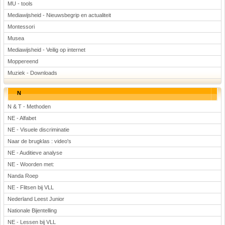
MU - tools
Mediawijsheid - Nieuwsbegrip en actualiteit
Montessori
Musea
Mediawijsheid - Veilig op internet
Moppereend
Muziek - Downloads
N
N & T - Methoden
NE - Alfabet
NE - Visuele discriminatie
Naar de brugklas : video's
NE - Auditieve analyse
NE - Woorden met:
Nanda Roep
NE - Flitsen bij VLL
Nederland Leest Junior
Nationale Bijentelling
NE - Lessen bij VLL