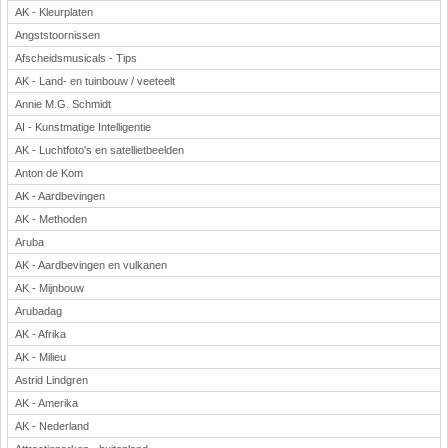
AK - Kleurplaten
Angststoornissen
Afscheidsmusicals - Tips
AK - Land- en tuinbouw / veeteelt
Annie M.G. Schmidt
AI - Kunstmatige Intelligentie
AK - Luchtfoto's en satellietbeelden
Anton de Kom
AK - Aardbevingen
AK - Methoden
Aruba
AK - Aardbevingen en vulkanen
AK - Mijnbouw
Arubadag
AK - Afrika
AK - Milieu
Astrid Lindgren
AK - Amerika
AK - Nederland