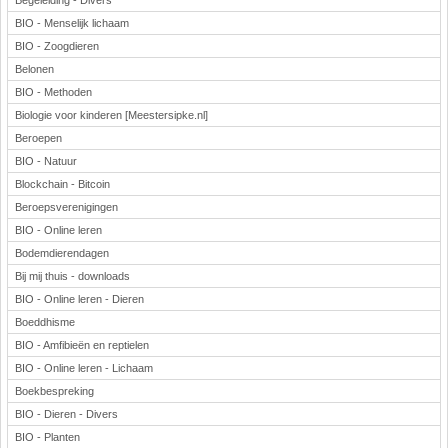
Begeleiding - Divers
BIO - Menselijk lichaam
BIO - Zoogdieren
Belonen
BIO - Methoden
Biologie voor kinderen [Meestersipke.nl]
Beroepen
BIO - Natuur
Blockchain - Bitcoin
Beroepsverenigingen
BIO - Online leren
Bodemdierendagen
Bij mij thuis - downloads
BIO - Online leren - Dieren
Boeddhisme
BIO - Amfibieën en reptielen
BIO - Online leren - Lichaam
Boekbespreking
BIO - Dieren - Divers
BIO - Planten