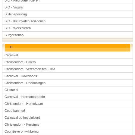
BIO - Kleurplaten dieren
BIO - Vogels
Buitenspeeldag
BIO - Kleurplaten seizoenen
BIO - Weekdieren
Burgerschap
C
Carnaval
Christendom - Divers
Christendom - Verzamelsites|Films
Carnaval - Downloads
Christendom - Driekoningen
Cluster 4
Carnaval - Internetopdracht
Christendom - Hemelvaart
Coco kan het!
Carnaval op het digibord
Christendom - Kerstmis
Cognitieve ontwikkeling