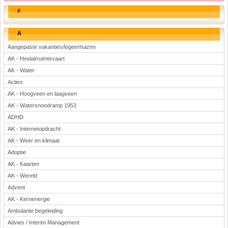
#
A
Aangepaste vakanties/logeerhuizen
AK - Heelal/ruimtevaart
AK - Water
Acties
AK - Hoogveen en laagveen
AK - Watersnoodramp 1953
ADHD
AK - Internetopdracht
AK - Weer en klimaat
Adoptie
AK - Kaarten
AK - Wereld
Advent
AK - Kernenergie
Ambulante begeleiding
Advies / Interim Management