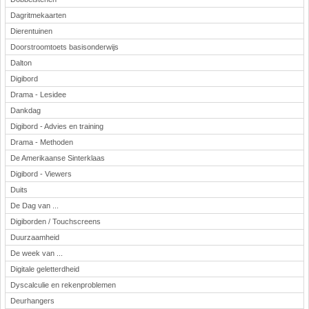
Dagritmekaarten
Dierentuinen
Doorstroomtoets basisonderwijs
Dalton
Digibord
Drama - Lesidee
Dankdag
Digibord - Advies en training
Drama - Methoden
De Amerikaanse Sinterklaas
Digibord - Viewers
Duits
De Dag van ...
Digiborden / Touchscreens
Duurzaamheid
De week van ...
Digitale geletterdheid
Dyscalculie en rekenproblemen
Deurhangers