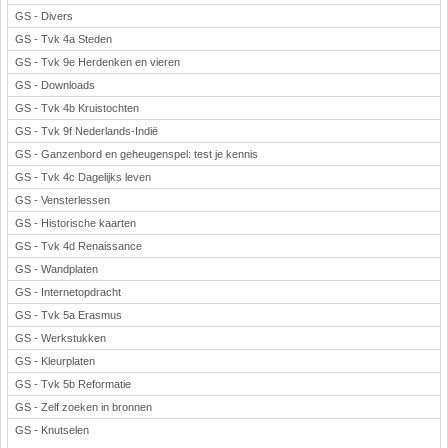
GS - Divers
GS - Tvk 4a Steden
GS - Tvk 9e Herdenken en vieren
GS - Downloads
GS - Tvk 4b Kruistochten
GS - Tvk 9f Nederlands-Indië
GS - Ganzenbord en geheugenspel: test je kennis
GS - Tvk 4c Dagelijks leven
GS - Vensterlessen
GS - Historische kaarten
GS - Tvk 4d Renaissance
GS - Wandplaten
GS - Internetopdracht
GS - Tvk 5a Erasmus
GS - Werkstukken
GS - Kleurplaten
GS - Tvk 5b Reformatie
GS - Zelf zoeken in bronnen
GS - Knutselen