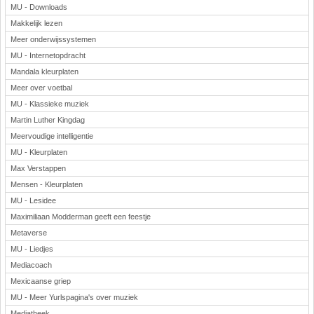
MU - Downloads
Makkelijk lezen
Meer onderwijssystemen
MU - Internetopdracht
Mandala kleurplaten
Meer over voetbal
MU - Klassieke muziek
Martin Luther Kingdag
Meervoudige intelligentie
MU - Kleurplaten
Max Verstappen
Mensen - Kleurplaten
MU - Lesidee
Maximiliaan Modderman geeft een feestje
Metaverse
MU - Liedjes
Mediacoach
Mexicaanse griep
MU - Meer Yurlspagina's over muziek
Mediatheek