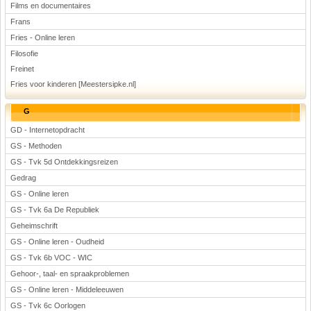
Films en documentaires
Frans
Fries - Online leren
Filosofie
Freinet
Fries voor kinderen [Meestersipke.nl]
G
GD - Internetopdracht
GS - Methoden
GS - Tvk 5d Ontdekkingsreizen
Gedrag
GS - Online leren
GS - Tvk 6a De Republiek
Geheimschrift
GS - Online leren - Oudheid
GS - Tvk 6b VOC - WIC
Gehoor-, taal- en spraakproblemen
GS - Online leren - Middeleeuwen
GS - Tvk 6c Oorlogen