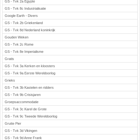
GS - Tvk 2a Egypte
GS - Tvk 8c Industrialisatie
Google Earth - Divers
GS - Tvk 2b Griekenland
GS - Tvk 8d Nederland koninkrijk
Gouden Weken
GS - Tvk 2c Rome
GS - Tvk 8e Imperialisme
Gratis
GS - Tvk 3a Kerken en kloosters
GS - Tvk 9a Eerste Wereldoorlog
Grieks
GS - Tvk 3b Kastelen en ridders
GS - Tvk 9b Crisisjaren
Groepsaccommodatie
GS - Tvk 3c Karel de Grote
GS - Tvk 9c Tweede Wereldoorlog
Grutte Pier
GS - Tvk 3d Vikingen
GS - Tvk 9d Anne Frank