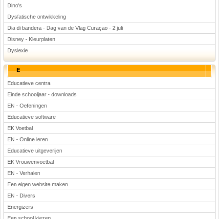
Dino's
Dysfatische ontwikkeling
Dia di bandera - Dag van de Vlag Curaçao - 2 juli
Disney - Kleurplaten
Dyslexie
E
Educatieve centra
Einde schooljaar - downloads
EN - Oefeningen
Educatieve software
EK Voetbal
EN - Online leren
Educatieve uitgeverijen
EK Vrouwenvoetbal
EN - Verhalen
Een eigen website maken
EN - Divers
Energizers
Een school kiezen