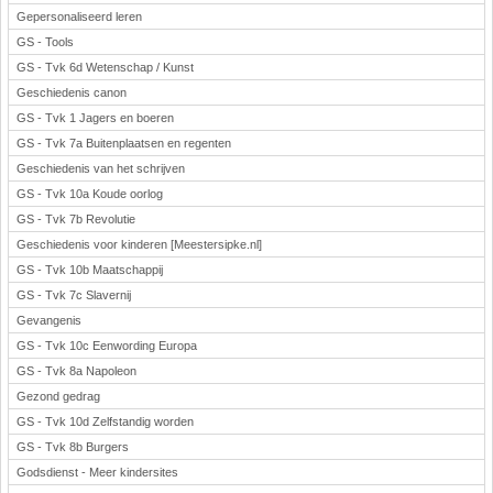
Gepersonaliseerd leren
GS - Tools
GS - Tvk 6d Wetenschap / Kunst
Geschiedenis canon
GS - Tvk 1 Jagers en boeren
GS - Tvk 7a Buitenplaatsen en regenten
Geschiedenis van het schrijven
GS - Tvk 10a Koude oorlog
GS - Tvk 7b Revolutie
Geschiedenis voor kinderen [Meestersipke.nl]
GS - Tvk 10b Maatschappij
GS - Tvk 7c Slavernij
Gevangenis
GS - Tvk 10c Eenwording Europa
GS - Tvk 8a Napoleon
Gezond gedrag
GS - Tvk 10d Zelfstandig worden
GS - Tvk 8b Burgers
Godsdienst - Meer kindersites