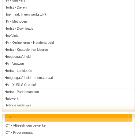
HV - Maskers
Herfst - Dieren
Hoe maak ik een werkstuk?
HV - Methoden
Herfst - Downloads
Hoofdluis
HV - Online leren - Handenarbeid
Herfst - Knutselen en kleuren
Hoogbegaafdheid
HV - Vouwen
Herfst - Lesideeën
Hoogbegaafdheid - Lesmateriaal
HV - YURLS Creatief
Herfst - Paddenstoelen
Huiswerk
Hybride onderwijs
I
ICT - Afbeeldingen bewerken
ICT - Programma's