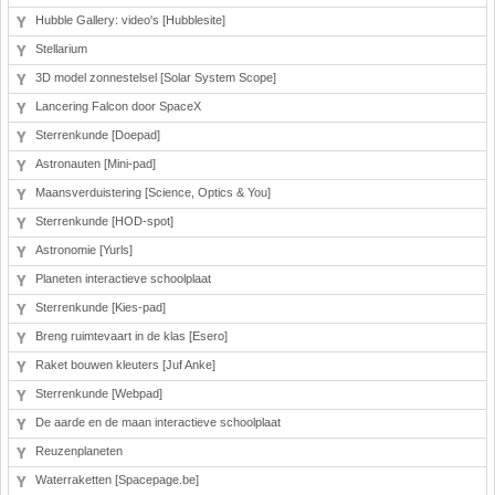
Hubble Gallery: video's [Hubblesite]
Stellarium
3D model zonnestelsel [Solar System Scope]
Lancering Falcon door SpaceX
Sterrenkunde [Doepad]
Astronauten [Mini-pad]
Maansverduistering [Science, Optics & You]
Sterrenkunde [HOD-spot]
Astronomie [Yurls]
Planeten interactieve schoolplaat
Sterrenkunde [Kies-pad]
Breng ruimtevaart in de klas [Esero]
Raket bouwen kleuters [Juf Anke]
Sterrenkunde [Webpad]
De aarde en de maan interactieve schoolplaat
Reuzenplaneten
Waterraketten [Spacepage.be]