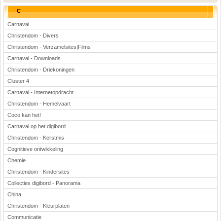
C
Carnaval
Christendom - Divers
Christendom - Verzamelsites|Films
Carnaval - Downloads
Christendom - Driekoningen
Cluster 4
Carnaval - Internetopdracht
Christendom - Hemelvaart
Coco kan het!
Carnaval op het digibord
Christendom - Kerstmis
Cognitieve ontwikkeling
Chemie
Christendom - Kindersites
Collecties digibord - Panorama
China
Christendom - Kleurplaten
Communicatie