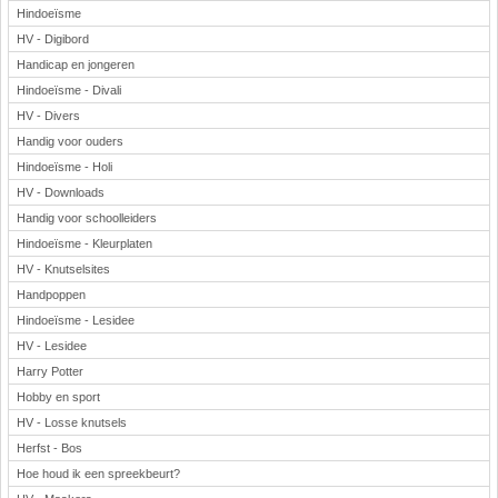
Hindoeïsme
HV - Digibord
Handicap en jongeren
Hindoeïsme - Divali
HV - Divers
Handig voor ouders
Hindoeïsme - Holi
HV - Downloads
Handig voor schoolleiders
Hindoeïsme - Kleurplaten
HV - Knutselsites
Handpoppen
Hindoeïsme - Lesidee
HV - Lesidee
Harry Potter
Hobby en sport
HV - Losse knutsels
Herfst - Bos
Hoe houd ik een spreekbeurt?