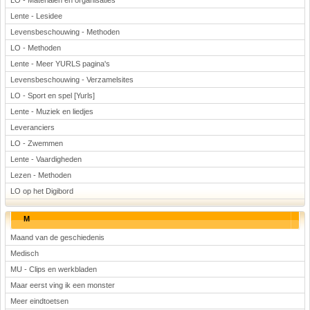
LO - Materialen en organisaties
Lente - Lesidee
Levensbeschouwing - Methoden
LO - Methoden
Lente - Meer YURLS pagina's
Levensbeschouwing - Verzamelsites
LO - Sport en spel [Yurls]
Lente - Muziek en liedjes
Leveranciers
LO - Zwemmen
Lente - Vaardigheden
Lezen - Methoden
LO op het Digibord
M
Maand van de geschiedenis
Medisch
MU - Clips en werkbladen
Maar eerst ving ik een monster
Meer eindtoetsen