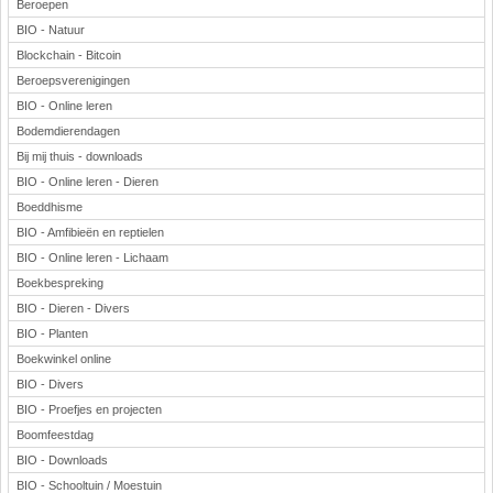
Beroepen
BIO - Natuur
Blockchain - Bitcoin
Beroepsverenigingen
BIO - Online leren
Bodemdierendagen
Bij mij thuis - downloads
BIO - Online leren - Dieren
Boeddhisme
BIO - Amfibieën en reptielen
BIO - Online leren - Lichaam
Boekbespreking
BIO - Dieren - Divers
BIO - Planten
Boekwinkel online
BIO - Divers
BIO - Proefjes en projecten
Boomfeestdag
BIO - Downloads
BIO - Schooltuin / Moestuin