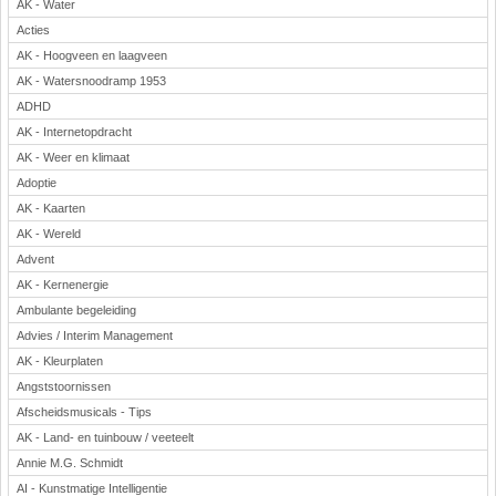
AK - Water
Acties
AK - Hoogveen en laagveen
AK - Watersnoodramp 1953
ADHD
AK - Internetopdracht
AK - Weer en klimaat
Adoptie
AK - Kaarten
AK - Wereld
Advent
AK - Kernenergie
Ambulante begeleiding
Advies / Interim Management
AK - Kleurplaten
Angststoornissen
Afscheidsmusicals - Tips
AK - Land- en tuinbouw / veeteelt
Annie M.G. Schmidt
AI - Kunstmatige Intelligentie