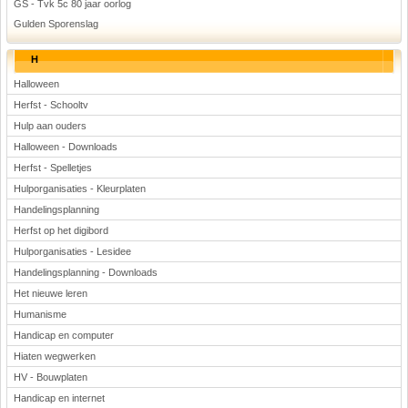
GS - Tvk 5c 80 jaar oorlog
Gulden Sporenslag
H
Halloween
Herfst - Schooltv
Hulp aan ouders
Halloween - Downloads
Herfst - Spelletjes
Hulporganisaties - Kleurplaten
Handelingsplanning
Herfst op het digibord
Hulporganisaties - Lesidee
Handelingsplanning - Downloads
Het nieuwe leren
Humanisme
Handicap en computer
Hiaten wegwerken
HV - Bouwplaten
Handicap en internet