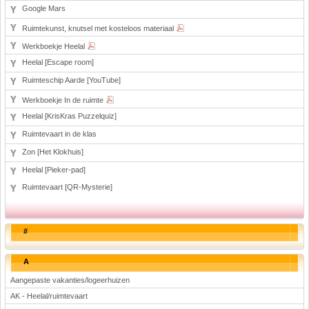
Google Mars
Ruimtekunst, knutsel met kosteloos materiaal
Werkboekje Heelal
Heelal [Escape room]
Ruimteschip Aarde [YouTube]
Werkboekje In de ruimte
Heelal [KrisKras Puzzelquiz]
Ruimtevaart in de klas
Zon [Het Klokhuis]
Heelal [Pieker-pad]
Ruimtevaart [QR-Mysterie]
#
A
Aangepaste vakanties/logeerhuizen
AK - Heelal/ruimtevaart