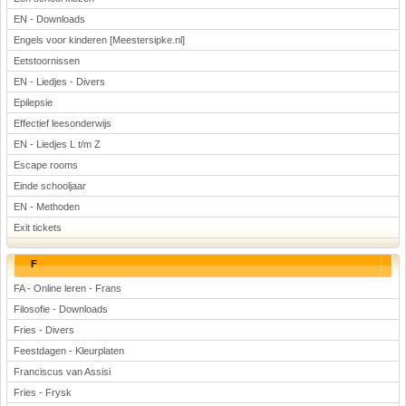
EN - Downloads
Engels voor kinderen [Meestersipke.nl]
Eetstoornissen
EN - Liedjes - Divers
Epilepsie
Effectief leesonderwijs
EN - Liedjes L t/m Z
Escape rooms
Einde schooljaar
EN - Methoden
Exit tickets
F
FA - Online leren - Frans
Filosofie - Downloads
Fries - Divers
Feestdagen - Kleurplaten
Franciscus van Assisi
Fries - Frysk