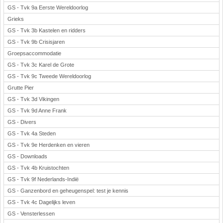
GS - Tvk 9a Eerste Wereldoorlog
Grieks
GS - Tvk 3b Kastelen en ridders
GS - Tvk 9b Crisisjaren
Groepsaccommodatie
GS - Tvk 3c Karel de Grote
GS - Tvk 9c Tweede Wereldoorlog
Grutte Pier
GS - Tvk 3d Vikingen
GS - Tvk 9d Anne Frank
GS - Divers
GS - Tvk 4a Steden
GS - Tvk 9e Herdenken en vieren
GS - Downloads
GS - Tvk 4b Kruistochten
GS - Tvk 9f Nederlands-Indië
GS - Ganzenbord en geheugenspel: test je kennis
GS - Tvk 4c Dagelijks leven
GS - Vensterlessen