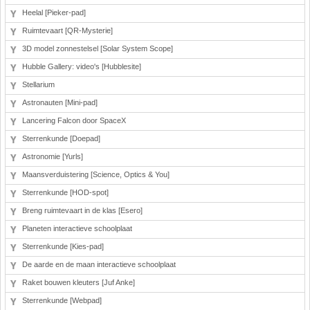
Heelal [Pieker-pad]
Ruimtevaart [QR-Mysterie]
3D model zonnestelsel [Solar System Scope]
Hubble Gallery: video's [Hubblesite]
Stellarium
Astronauten [Mini-pad]
Lancering Falcon door SpaceX
Sterrenkunde [Doepad]
Astronomie [Yurls]
Maansverduistering [Science, Optics & You]
Sterrenkunde [HOD-spot]
Breng ruimtevaart in de klas [Esero]
Planeten interactieve schoolplaat
Sterrenkunde [Kies-pad]
De aarde en de maan interactieve schoolplaat
Raket bouwen kleuters [Juf Anke]
Sterrenkunde [Webpad]