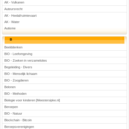
AK - Vulkanen
Auteursrecht
AK - Heelal/ruimtevaart
AK - Water
Autisme
B
Beelddenken
BIO - Leefomgeving
BIO - Zoeken in verzamelsites
Begeleiding - Divers
BIO - Menselijk lichaam
BIO - Zoogdieren
Belonen
BIO - Methoden
Biologie voor kinderen [Meestersipke.nl]
Beroepen
BIO - Natuur
Blockchain - Bitcoin
Beroepsverenigingen