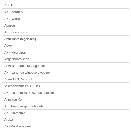
ADHD
AK - Kaarten
AK - Wereld
Adoptie
AK - Kernenergie
Ambulante begeleiding
Advent
AK - Kleurplaten
Angststoornissen
Advies / Interim Management
AK - Land- en tuinbouw / veeteelt
Annie M.G. Schmidt
Afscheidsmusicals - Tips
AK - Luchtfoto's en satellietbeelden
Anton de Kom
AI - Kunstmatige Intelligentie
AK - Methoden
Aruba
AK - Aardbevingen