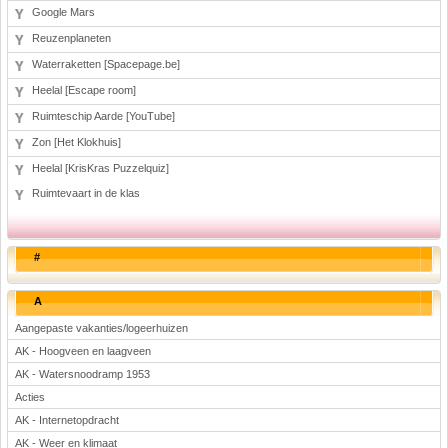
Google Mars
Reuzenplaneten
Waterraketten [Spacepage.be]
Heelal [Escape room]
Ruimteschip Aarde [YouTube]
Zon [Het Klokhuis]
Heelal [KrisKras Puzzelquiz]
Ruimtevaart in de klas
#
A
Aangepaste vakanties/logeerhuizen
AK - Hoogveen en laagveen
AK - Watersnoodramp 1953
Acties
AK - Internetopdracht
AK - Weer en klimaat