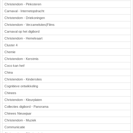
Christendom - Pinksteren
Carnaval - Internetopdracht
Christendom - Driekoningen
Christendom - Verzamelsites|Films
Carnaval op het digibord
Christendom - Hemelvaart
Cluster 4
Chemie
Christendom - Kerstmis
Coco kan het!
China
Christendom - Kindersites
Cognitieve ontwikkeling
Chinees
Christendom - Kleurplaten
Collecties digibord - Panorama
Chinees Nieuwjaar
Christendom - Muziek
Communicatie