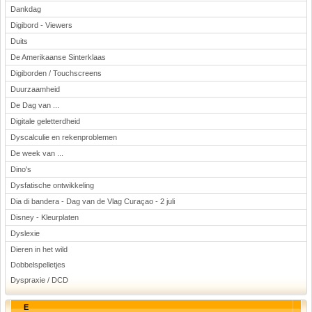
Dankdag
Digibord - Viewers
Duits
De Amerikaanse Sinterklaas
Digiborden / Touchscreens
Duurzaamheid
De Dag van ...
Digitale geletterdheid
Dyscalculie en rekenproblemen
De week van ...
Dino's
Dysfatische ontwikkeling
Dia di bandera - Dag van de Vlag Curaçao - 2 juli
Disney - Kleurplaten
Dyslexie
Dieren in het wild
Dobbelspelletjes
Dyspraxie / DCD
E