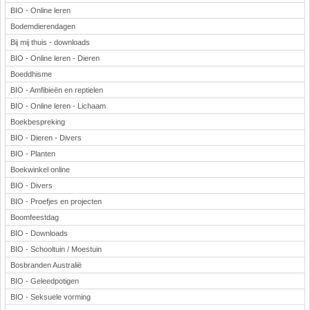
BIO - Online leren
Bodemdierendagen
Bij mij thuis - downloads
BIO - Online leren - Dieren
Boeddhisme
BIO - Amfibieën en reptielen
BIO - Online leren - Lichaam
Boekbespreking
BIO - Dieren - Divers
BIO - Planten
Boekwinkel online
BIO - Divers
BIO - Proefjes en projecten
Boomfeestdag
BIO - Downloads
BIO - Schooltuin / Moestuin
Bosbranden Australië
BIO - Geleedpotigen
BIO - Seksuele vorming