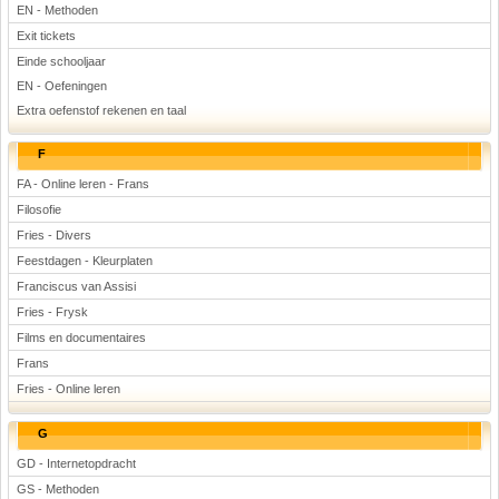
EN - Methoden
Exit tickets
Einde schooljaar
EN - Oefeningen
Extra oefenstof rekenen en taal
F
FA - Online leren - Frans
Filosofie
Fries - Divers
Feestdagen - Kleurplaten
Franciscus van Assisi
Fries - Frysk
Films en documentaires
Frans
Fries - Online leren
G
GD - Internetopdracht
GS - Methoden