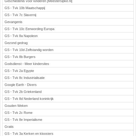
Geschiedenis voor kinderen [Meestersipke.nl]
GS - Tvk 10b Maatschappij
GS - Tvk 7c Slavernij
Gevangenis
GS - Tvk 10c Eenwording Europa
GS - Tvk 8a Napoleon
Gezond gedrag
GS - Tvk 10d Zelfstandig worden
GS - Tvk 8b Burgers
Godsdienst - Meer kindersites
GS - Tvk 2a Egypte
GS - Tvk 8c Industrialisatie
Google Earth - Divers
GS - Tvk 2b Griekenland
GS - Tvk 8d Nederland koninkrijk
Gouden Weken
GS - Tvk 2c Rome
GS - Tvk 8e Imperialisme
Gratis
GS - Tvk 3a Kerken en kloosters