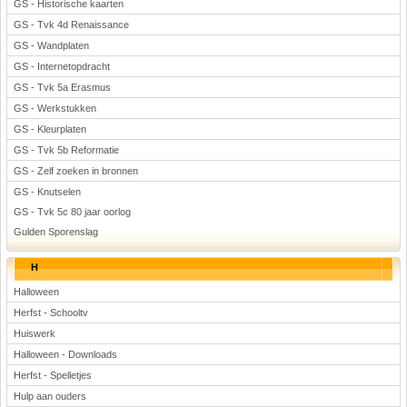
GS - Historische kaarten
GS - Tvk 4d Renaissance
GS - Wandplaten
GS - Internetopdracht
GS - Tvk 5a Erasmus
GS - Werkstukken
GS - Kleurplaten
GS - Tvk 5b Reformatie
GS - Zelf zoeken in bronnen
GS - Knutselen
GS - Tvk 5c 80 jaar oorlog
Gulden Sporenslag
H
Halloween
Herfst - Schooltv
Huiswerk
Halloween - Downloads
Herfst - Spelletjes
Hulp aan ouders