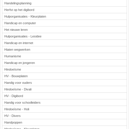
Handelingsplanning
Herfst op het digibord
Hulporganisaties - Kleurplaten
Handicap en computer
Het nieuwe leren
Hulporganisaties - Lesidee
Handicap en internet
Hiaten wegwerken
Humanisme
Handicap en jongeren
Hindoeïsme
HV - Bouwplaten
Handig voor ouders
Hindoeïsme - Divali
HV - Digibord
Handig voor schoolleiders
Hindoeïsme - Holi
HV - Divers
Handpoppen