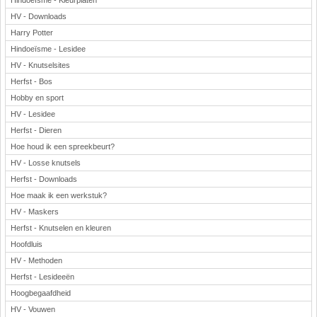
Hindoeïsme - Kleurplaten
HV - Downloads
Harry Potter
Hindoeïsme - Lesidee
HV - Knutselsites
Herfst - Bos
Hobby en sport
HV - Lesidee
Herfst - Dieren
Hoe houd ik een spreekbeurt?
HV - Losse knutsels
Herfst - Downloads
Hoe maak ik een werkstuk?
HV - Maskers
Herfst - Knutselen en kleuren
Hoofdluis
HV - Methoden
Herfst - Lesideeën
Hoogbegaafdheid
HV - Vouwen