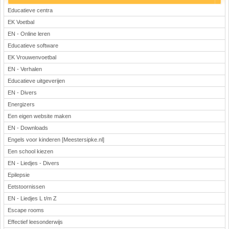
Educatieve centra
EK Voetbal
EN - Online leren
Educatieve software
EK Vrouwenvoetbal
EN - Verhalen
Educatieve uitgeverijen
EN - Divers
Energizers
Een eigen website maken
EN - Downloads
Engels voor kinderen [Meestersipke.nl]
Een school kiezen
EN - Liedjes - Divers
Epilepsie
Eetstoornissen
EN - Liedjes L t/m Z
Escape rooms
Effectief leesonderwijs