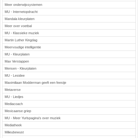
Meer onderwijssystemen
MU - Internetopdracht
Mandala kleurplaten
Meer over voetbal
MU - Klassieke muziek
Martin Luther Kingdag
Meervoudige intelligentie
MU - Kleurplaten
Max Verstappen
Mensen - Kleurplaten
MU - Lesidee
Maximiliaan Modderman geeft een feestje
Metaverse
MU - Liedjes
Mediacoach
Mexicaanse griep
MU - Meer Yurlspagina's over muziek
Mediatheek
Milieubewust