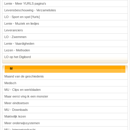
Lente - Meer YURLS pagina's
Levensbeschouwing - Verzamelsites
LO - Sport en spel [Yurls]
Lente - Muziek en liedjes
Leveranciers
LO - Zwemmen
Lente - Vaardigheden
Lezen - Methoden
LO op het Digibord
M
Maand van de geschiedenis
Medisch
MU - Clips en werkbladen
Maar eerst ving ik een monster
Meer eindtoetsen
MU - Downloads
Makkelijk lezen
Meer onderwijssystemen
MU - Internetopdracht