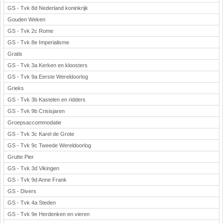
GS - Tvk 8d Nederland koninkrijk
Gouden Weken
GS - Tvk 2c Rome
GS - Tvk 8e Imperialisme
Gratis
GS - Tvk 3a Kerken en kloosters
GS - Tvk 9a Eerste Wereldoorlog
Grieks
GS - Tvk 3b Kastelen en ridders
GS - Tvk 9b Crisisjaren
Groepsaccommodatie
GS - Tvk 3c Karel de Grote
GS - Tvk 9c Tweede Wereldoorlog
Grutte Pier
GS - Tvk 3d Vikingen
GS - Tvk 9d Anne Frank
GS - Divers
GS - Tvk 4a Steden
GS - Tvk 9e Herdenken en vieren