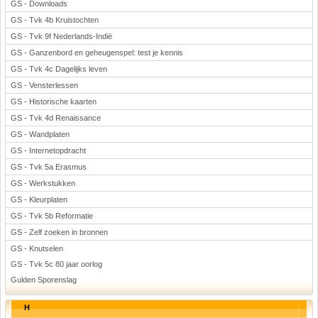
GS - Downloads
GS - Tvk 4b Kruistochten
GS - Tvk 9f Nederlands-Indië
GS - Ganzenbord en geheugenspel: test je kennis
GS - Tvk 4c Dagelijks leven
GS - Vensterlessen
GS - Historische kaarten
GS - Tvk 4d Renaissance
GS - Wandplaten
GS - Internetopdracht
GS - Tvk 5a Erasmus
GS - Werkstukken
GS - Kleurplaten
GS - Tvk 5b Reformatie
GS - Zelf zoeken in bronnen
GS - Knutselen
GS - Tvk 5c 80 jaar oorlog
Gulden Sporenslag
H