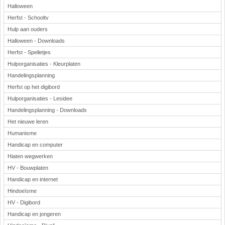
Halloween
Herfst - Schooltv
Hulp aan ouders
Halloween - Downloads
Herfst - Spelletjes
Hulporganisaties - Kleurplaten
Handelingsplanning
Herfst op het digibord
Hulporganisaties - Lesidee
Handelingsplanning - Downloads
Het nieuwe leren
Humanisme
Handicap en computer
Hiaten wegwerken
HV - Bouwplaten
Handicap en internet
Hindoeïsme
HV - Digibord
Handicap en jongeren