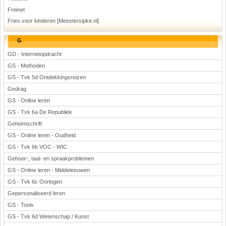
Freinet
Fries voor kinderen [Meestersipke.nl]
G
GD - Internetopdracht
GS - Methoden
GS - Tvk 5d Ontdekkingsreizen
Gedrag
GS - Online leren
GS - Tvk 6a De Republiek
Geheimschrift
GS - Online leren - Oudheid
GS - Tvk 6b VOC - WIC
Gehoor-, taal- en spraakproblemen
GS - Online leren - Middeleeuwen
GS - Tvk 6c Oorlogen
Gepersonaliseerd leren
GS - Tools
GS - Tvk 6d Wetenschap / Kunst