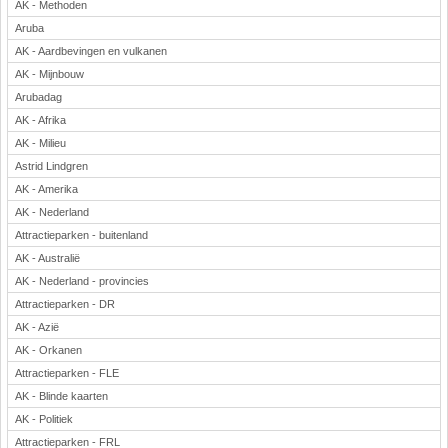
AK - Methoden
Aruba
AK - Aardbevingen en vulkanen
AK - Mijnbouw
Arubadag
AK - Afrika
AK - Milieu
Astrid Lindgren
AK - Amerika
AK - Nederland
Attractieparken - buitenland
AK - Australië
AK - Nederland - provincies
Attractieparken - DR
AK - Azië
AK - Orkanen
Attractieparken - FLE
AK - Blinde kaarten
AK - Politiek
Attractieparken - FRL