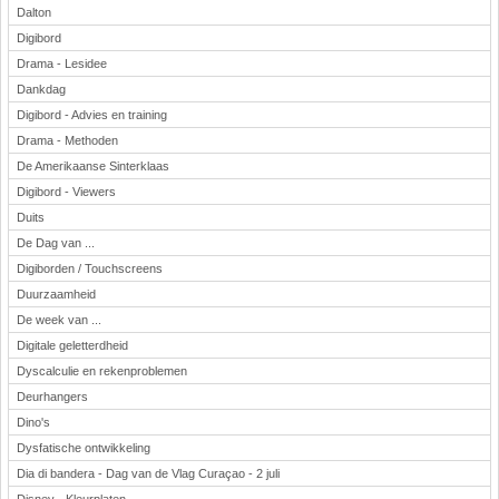
Dalton
Digibord
Drama - Lesidee
Dankdag
Digibord - Advies en training
Drama - Methoden
De Amerikaanse Sinterklaas
Digibord - Viewers
Duits
De Dag van ...
Digiborden / Touchscreens
Duurzaamheid
De week van ...
Digitale geletterdheid
Dyscalculie en rekenproblemen
Deurhangers
Dino's
Dysfatische ontwikkeling
Dia di bandera - Dag van de Vlag Curaçao - 2 juli