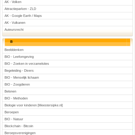
AK - Volken
Attractieparken - ZLD
AK - Google Earth / Maps
AK - Vulkanen
Auteursrecht
B
Beelddenken
BIO - Leefomgeving
BIO - Zoeken in verzamelsites
Begeleiding - Divers
BIO - Menselijk lichaam
BIO - Zoogdieren
Belonen
BIO - Methoden
Biologie voor kinderen [Meestersipke.nl]
Beroepen
BIO - Natuur
Blockchain - Bitcoin
Beroepsverenigingen