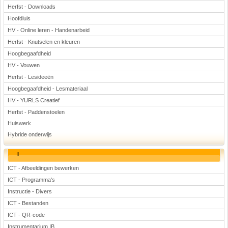
Herfst - Downloads
Hoofdluis
HV - Online leren - Handenarbeid
Herfst - Knutselen en kleuren
Hoogbegaafdheid
HV - Vouwen
Herfst - Lesideeën
Hoogbegaafdheid - Lesmateriaal
HV - YURLS Creatief
Herfst - Paddenstoelen
Huiswerk
Hybride onderwijs
I
ICT - Afbeeldingen bewerken
ICT - Programma's
Instructie - Divers
ICT - Bestanden
ICT - QR-code
Instrumentarium IB