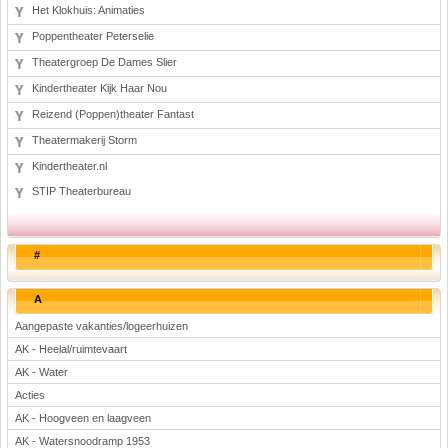
Het Klokhuis: Animaties
Poppentheater Peterselie
Theatergroep De Dames Slier
Kindertheater Kijk Haar Nou
Reizend (Poppen)theater Fantast
Theatermakerij Storm
Kindertheater.nl
STIP Theaterbureau
#
A
Aangepaste vakanties/logeerhuizen
AK - Heelal/ruimtevaart
AK - Water
Acties
AK - Hoogveen en laagveen
AK - Watersnoodramp 1953