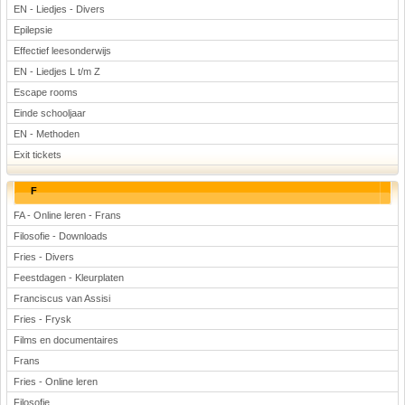
EN - Liedjes - Divers
Epilepsie
Effectief leesonderwijs
EN - Liedjes L t/m Z
Escape rooms
Einde schooljaar
EN - Methoden
Exit tickets
F
FA - Online leren - Frans
Filosofie - Downloads
Fries - Divers
Feestdagen - Kleurplaten
Franciscus van Assisi
Fries - Frysk
Films en documentaires
Frans
Fries - Online leren
Filosofie