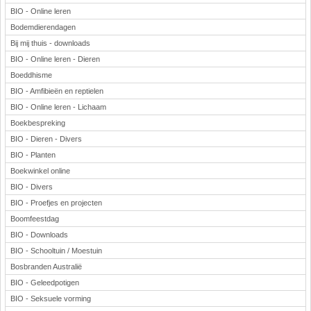
BIO - Online leren
Bodemdierendagen
Bij mij thuis - downloads
BIO - Online leren - Dieren
Boeddhisme
BIO - Amfibieën en reptielen
BIO - Online leren - Lichaam
Boekbespreking
BIO - Dieren - Divers
BIO - Planten
Boekwinkel online
BIO - Divers
BIO - Proefjes en projecten
Boomfeestdag
BIO - Downloads
BIO - Schooltuin / Moestuin
Bosbranden Australië
BIO - Geleedpotigen
BIO - Seksuele vorming