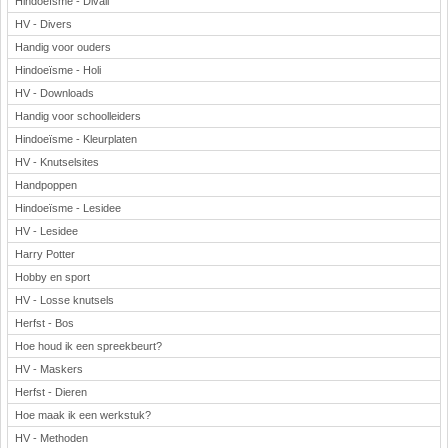
Hindoeïsme - Divali
HV - Divers
Handig voor ouders
Hindoeïsme - Holi
HV - Downloads
Handig voor schoolleiders
Hindoeïsme - Kleurplaten
HV - Knutselsites
Handpoppen
Hindoeïsme - Lesidee
HV - Lesidee
Harry Potter
Hobby en sport
HV - Losse knutsels
Herfst - Bos
Hoe houd ik een spreekbeurt?
HV - Maskers
Herfst - Dieren
Hoe maak ik een werkstuk?
HV - Methoden