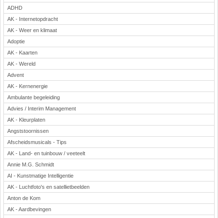
ADHD
AK - Internetopdracht
AK - Weer en klimaat
Adoptie
AK - Kaarten
AK - Wereld
Advent
AK - Kernenergie
Ambulante begeleiding
Advies / Interim Management
AK - Kleurplaten
Angststoornissen
Afscheidsmusicals - Tips
AK - Land- en tuinbouw / veeteelt
Annie M.G. Schmidt
AI - Kunstmatige Intelligentie
AK - Luchtfoto's en satellietbeelden
Anton de Kom
AK - Aardbevingen