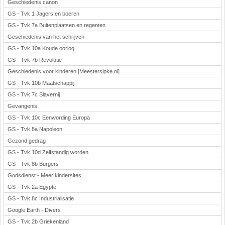
Geschiedenis canon
GS - Tvk 1 Jagers en boeren
GS - Tvk 7a Buitenplaatsen en regenten
Geschiedenis van het schrijven
GS - Tvk 10a Koude oorlog
GS - Tvk 7b Revolutie
Geschiedenis voor kinderen [Meestersipke.nl]
GS - Tvk 10b Maatschappij
GS - Tvk 7c Slavernij
Gevangenis
GS - Tvk 10c Eenwording Europa
GS - Tvk 8a Napoleon
Gezond gedrag
GS - Tvk 10d Zelfstandig worden
GS - Tvk 8b Burgers
Godsdienst - Meer kindersites
GS - Tvk 2a Egypte
GS - Tvk 8c Industrialisatie
Google Earth - Divers
GS - Tvk 2b Griekenland