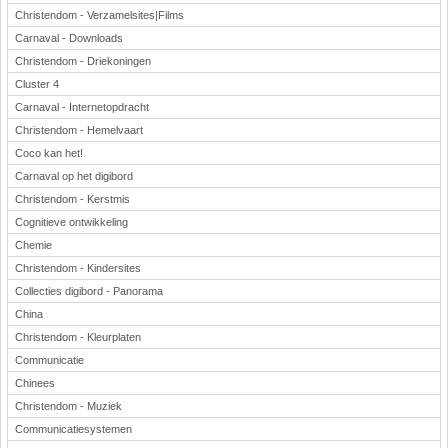
Christendom - Verzamelsites|Films
Carnaval - Downloads
Christendom - Driekoningen
Cluster 4
Carnaval - Internetopdracht
Christendom - Hemelvaart
Coco kan het!
Carnaval op het digibord
Christendom - Kerstmis
Cognitieve ontwikkeling
Chemie
Christendom - Kindersites
Collecties digibord - Panorama
China
Christendom - Kleurplaten
Communicatie
Chinees
Christendom - Muziek
Communicatiesystemen