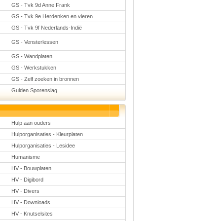
GS - Tvk 9d Anne Frank
GS - Tvk 9e Herdenken en vieren
GS - Tvk 9f Nederlands-Indië
GS - Vensterlessen
GS - Wandplaten
GS - Werkstukken
GS - Zelf zoeken in bronnen
Gulden Sporenslag
Hulp aan ouders
Hulporganisaties - Kleurplaten
Hulporganisaties - Lesidee
Humanisme
HV - Bouwplaten
HV - Digibord
HV - Divers
HV - Downloads
HV - Knutselsites