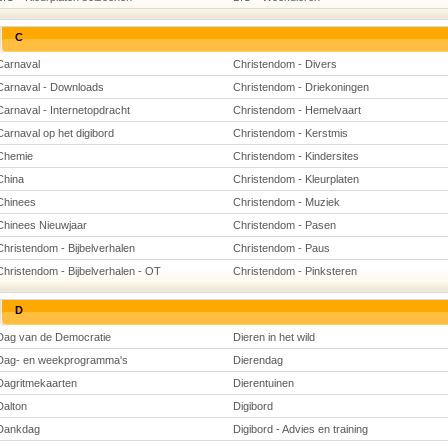
C
Carnaval
Christendom - Divers
Carnaval - Downloads
Christendom - Driekoningen
Carnaval - Internetopdracht
Christendom - Hemelvaart
Carnaval op het digibord
Christendom - Kerstmis
Chemie
Christendom - Kindersites
China
Christendom - Kleurplaten
Chinees
Christendom - Muziek
Chinees Nieuwjaar
Christendom - Pasen
Christendom - Bijbelverhalen
Christendom - Paus
Christendom - Bijbelverhalen - OT
Christendom - Pinksteren
D
Dag van de Democratie
Dieren in het wild
Dag- en weekprogramma's
Dierendag
Dagritmekaarten
Dierentuinen
Dalton
Digibord
Dankdag
Digibord - Advies en training