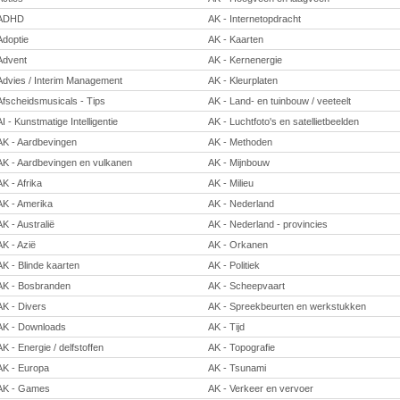
ADHD
AK - Internetopdracht
Adoptie
AK - Kaarten
Advent
AK - Kernenergie
Advies / Interim Management
AK - Kleurplaten
Afscheidsmusicals - Tips
AK - Land- en tuinbouw / veeteelt
AI - Kunstmatige Intelligentie
AK - Luchtfoto's en satellietbeelden
AK - Aardbevingen
AK - Methoden
AK - Aardbevingen en vulkanen
AK - Mijnbouw
AK - Afrika
AK - Milieu
AK - Amerika
AK - Nederland
AK - Australië
AK - Nederland - provincies
AK - Azië
AK - Orkanen
AK - Blinde kaarten
AK - Politiek
AK - Bosbranden
AK - Scheepvaart
AK - Divers
AK - Spreekbeurten en werkstukken
AK - Downloads
AK - Tijd
AK - Energie / delfstoffen
AK - Topografie
AK - Europa
AK - Tsunami
AK - Games
AK - Verkeer en vervoer