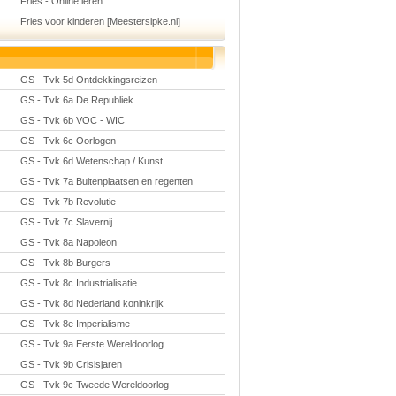
Fries - Online leren
Fries voor kinderen [Meestersipke.nl]
GS - Tvk 5d Ontdekkingsreizen
GS - Tvk 6a De Republiek
GS - Tvk 6b VOC - WIC
GS - Tvk 6c Oorlogen
GS - Tvk 6d Wetenschap / Kunst
GS - Tvk 7a Buitenplaatsen en regenten
GS - Tvk 7b Revolutie
GS - Tvk 7c Slavernij
GS - Tvk 8a Napoleon
GS - Tvk 8b Burgers
GS - Tvk 8c Industrialisatie
GS - Tvk 8d Nederland koninkrijk
GS - Tvk 8e Imperialisme
GS - Tvk 9a Eerste Wereldoorlog
GS - Tvk 9b Crisisjaren
GS - Tvk 9c Tweede Wereldoorlog