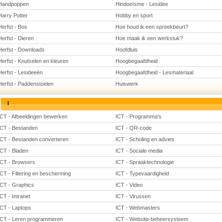
Handpoppen
Hindoeïsme - Lesidee
Harry Potter
Hobby en sport
Herfst - Bos
Hoe houd ik een spreekbeurt?
Herfst - Dieren
Hoe maak ik een werkstuk?
Herfst - Downloads
Hoofdluis
Herfst - Knutselen en kleuren
Hoogbegaafdheid
Herfst - Lesideeën
Hoogbegaafdheid - Lesmateriaal
Herfst - Paddenstoelen
Huiswerk
I
ICT - Afbeeldingen bewerken
ICT - Programma's
ICT - Bestanden
ICT - QR-code
ICT - Bestanden converteren
ICT - Scholing en advies
ICT - Bladen
ICT - Sociale media
ICT - Browsers
ICT - Spraaktechnologie
ICT - Filtering en bescherming
ICT - Typevaardigheid
ICT - Graphics
ICT - Video
ICT - Intranet
ICT - Virussen
ICT - Laptops
ICT - Webmasters
ICT - Leren programmeren
ICT - Website-beheersysteem