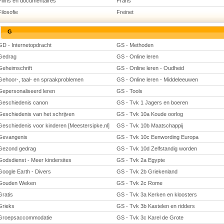
Films en documentaires
Frans
Filosofie
Freinet
G
GD - Internetopdracht
GS - Methoden
Gedrag
GS - Online leren
Geheimschrift
GS - Online leren - Oudheid
Gehoor-, taal- en spraakproblemen
GS - Online leren - Middeleeuwen
Gepersonaliseerd leren
GS - Tools
Geschiedenis canon
GS - Tvk 1 Jagers en boeren
Geschiedenis van het schrijven
GS - Tvk 10a Koude oorlog
Geschiedenis voor kinderen [Meestersipke.nl]
GS - Tvk 10b Maatschappij
Gevangenis
GS - Tvk 10c Eenwording Europa
Gezond gedrag
GS - Tvk 10d Zelfstandig worden
Godsdienst - Meer kindersites
GS - Tvk 2a Egypte
Google Earth - Divers
GS - Tvk 2b Griekenland
Gouden Weken
GS - Tvk 2c Rome
Gratis
GS - Tvk 3a Kerken en kloosters
Grieks
GS - Tvk 3b Kastelen en ridders
Groepsaccommodatie
GS - Tvk 3c Karel de Grote