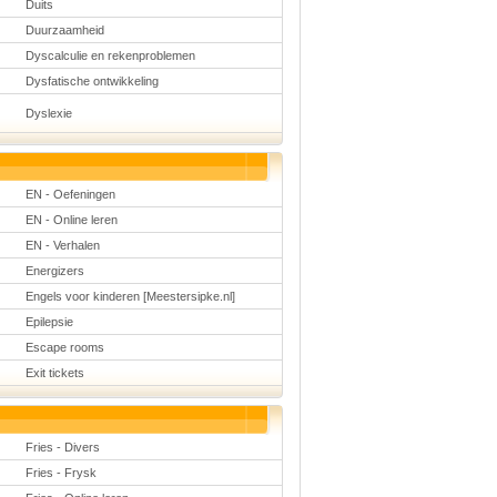
Duits
Duurzaamheid
Dyscalculie en rekenproblemen
Dysfatische ontwikkeling
Dyslexie
EN - Oefeningen
EN - Online leren
EN - Verhalen
Energizers
Engels voor kinderen [Meestersipke.nl]
Epilepsie
Escape rooms
Exit tickets
Fries - Divers
Fries - Frysk