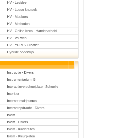
HV - Lesidee
HV - Losse knutsels
HV - Maskers
HV - Methoden
HV - Online leren - Handenarbeid
HV - Vouwen
HV - YURLS Creatief
Hybride onderwijs
Instructie - Divers
Instrumentarium IB
Interactieve schoolplaten Schooltv
Interieur
Internet meldpunten
Internetopdracht - Divers
Islam
Islam - Divers
Islam - Kindersites
Islam - Kleurplaten