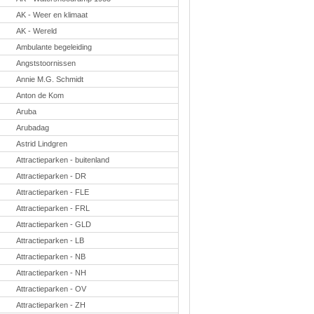
Taal en lezen
AK - Weer en klimaat
Techniek
Verkeer
AK - Wereld
Ambulante begeleiding
Onderwerpen
Angststoornissen
Afscheidsmusicals
2026
Annie M.G. Schmidt
Apps en tablets
Anton de Kom
Carnaval
Downloads
Aruba
basisonderwijs
Arubadag
Herfst
IB
Astrid Lindgren
ICT
Attractieparken - buitenland
Internetopdrachten
Kerstmis
Attractieparken - DR
Kinder-/Jeugdboeken
Attractieparken - FLE
Kleurplaten
Koningsdag
Attractieparken - FRL
Lente
Attractieparken - GLD
Methoden
Attractieparken - LB
Onderbouw PO
Onderwijssystemen
Attractieparken - NB
Ouders
Attractieparken - NH
Pasen
Passend onderwijs
Attractieparken - OV
Rekenwerkbladen
Attractieparken - ZH
Scheikunde