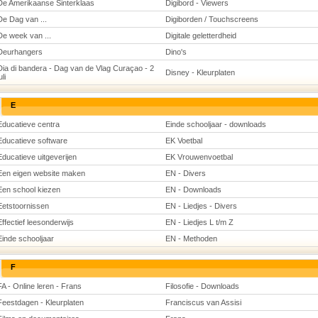
De Amerikaanse Sinterklaas
Digibord - Viewers
De Dag van ...
Digiborden / Touchscreens
De week van ...
Digitale geletterdheid
Deurhangers
Dino's
Dia di bandera - Dag van de Vlag Curaçao - 2
Disney - Kleurplaten
uli
E
Educatieve centra
Einde schooljaar - downloads
Educatieve software
EK Voetbal
Educatieve uitgeverijen
EK Vrouwenvoetbal
Een eigen website maken
EN - Divers
Een school kiezen
EN - Downloads
Eetstoornissen
EN - Liedjes - Divers
Effectief leesonderwijs
EN - Liedjes L t/m Z
Einde schooljaar
EN - Methoden
F
FA - Online leren - Frans
Filosofie - Downloads
Feestdagen - Kleurplaten
Franciscus van Assisi