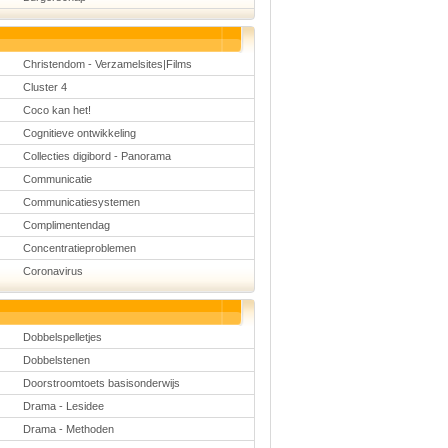
Christendom - Verzamelsites|Films
Cluster 4
Coco kan het!
Cognitieve ontwikkeling
Collecties digibord - Panorama
Communicatie
Communicatiesystemen
Complimentendag
Concentratieproblemen
Coronavirus
Dobbelspelletjes
Dobbelstenen
Doorstroomtoets basisonderwijs
Drama - Lesidee
Drama - Methoden