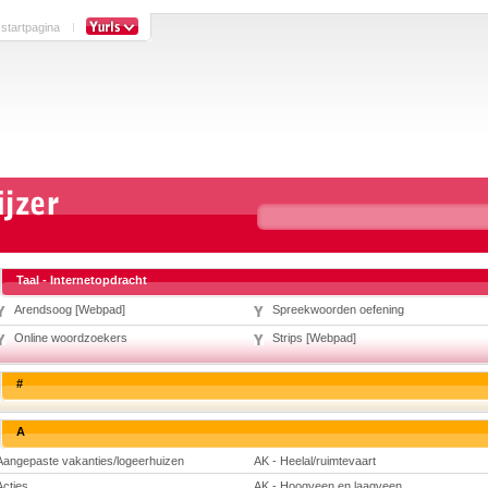
 startpagina
Taal - Internetopdracht
Arendsoog [Webpad]
Spreekwoorden oefening
Online woordzoekers
Strips [Webpad]
#
A
Aangepaste vakanties/logeerhuizen
AK - Heelal/ruimtevaart
Acties
AK - Hoogveen en laagveen