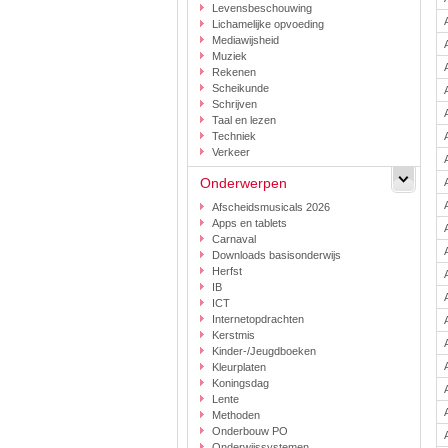
Levensbeschouwing
Lichamelijke opvoeding
Mediawijsheid
Muziek
Rekenen
Scheikunde
Schrijven
Taal en lezen
Techniek
Verkeer
Onderwerpen
Afscheidsmusicals 2026
Apps en tablets
Carnaval
Downloads basisonderwijs
Herfst
IB
ICT
Internetopdrachten
Kerstmis
Kinder-/Jeugdboeken
Kleurplaten
Koningsdag
Lente
Methoden
Onderbouw PO
Onderwijssystemen