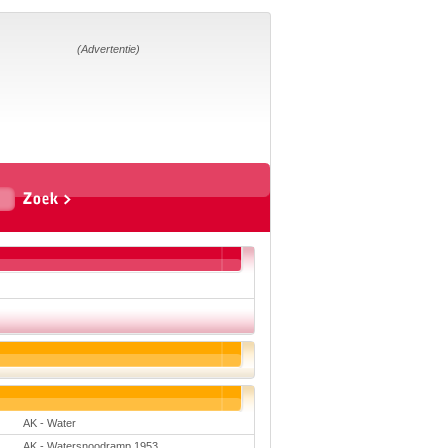
Home
Suggesties
Adverteren
(Advertentie)
Eigen
startpagina
Vakken
Aardrijkskunde
Biologie
Engels
Frans, Duits,
Chinees, Spaans
Geschiedenis
Handvaardigheid en
Tekenen
Kunst en Cultuur
Levensbeschouwing
Lichamelijke
opvoeding
Mediawijsheid
Muziek
Rekenen
AK - Water
Scheikunde
Schrijven
AK - Watersnoodramp 1953