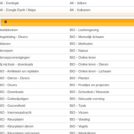
AK - Geologie
AK - Volken
AK - Google Earth / Maps
AK - Vulkanen
B
Beelddenken
BIO - Leefomgeving
Begeleiding - Divers
BIO - Menselijk lichaam
Belonen
BIO - Methoden
Beroepen
BIO - Natuur
Beroepsverenigingen
BIO - Online leren
Bij mij thuis - downloads
BIO - Online leren - Dieren
BIO - Amfibieën en reptielen
BIO - Online leren - Lichaam
BIO - Dieren - Divers
BIO - Planten
BIO - Divers
BIO - Proefjes en projecten
BIO - Downloads
BIO - Schooltuin / Moestuin
BIO - Geleedpotigen
BIO - Seksuele vorming
BIO - Gezondheid
BIO - Tools
BIO - Internetopdracht
BIO - Vissen
BIO - Kleurplaten
BIO - Voeding
BIO - Kleurplaten dieren
BIO - Vogels
BIO - Kleurplaten seizoenen
BIO - Weekdieren