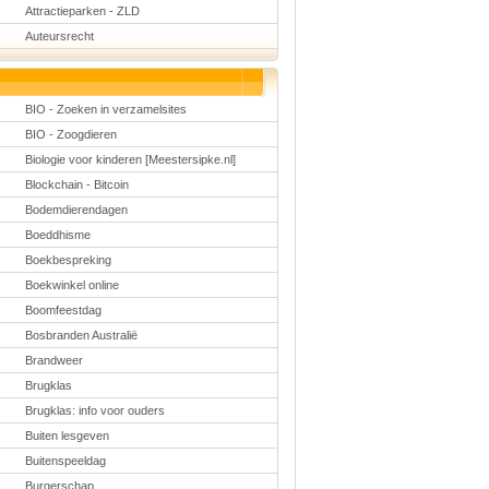
Schoolmanagement
Attractieparken - ZLD
Schoolreis
Auteursrecht
Sinterklaas
Valentijn
Voetbal
Voorleesdagen
BIO - Zoeken in verzamelsites
Winter
Zomer
BIO - Zoogdieren
Biologie voor kinderen [Meestersipke.nl]
Blockchain - Bitcoin
Bodemdierendagen
Boeddhisme
Boekbespreking
Boekwinkel online
Boomfeestdag
Bosbranden Australië
Brandweer
Brugklas
Brugklas: info voor ouders
Buiten lesgeven
Buitenspeeldag
Burgerschap