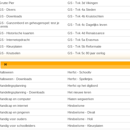
Grutte Pier
GS - Tvk 3d Vikingen
GS - Divers
GS - Tvk 4a Steden
GS - Downloads
GS - Tvk 4b Kruistochten
GS - Ganzenbord en geheugenspel: test je
GS - Tvk 4c Dagelijks leven
kennis
GS - Historische kaarten
GS - Tvk 4d Renaissance
GS - Internetopdracht
GS - Tvk 5a Erasmus
GS - Kleurplaten
GS - Tvk 5b Reformatie
GS - Knutselen
GS - Tvk 5c 80 jaar oorlog
H
Halloween
Herfst - Schooltv
Halloween - Downloads
Herfst - Spelletjes
Handelingsplanning
Herfst op het digibord
Handelingsplanning - Downloads
Het nieuwe leren
Handicap en computer
Hiaten wegwerken
Handicap en internet
Hindoeïsme
Handicap en jongeren
Hindoeïsme - Divali
Handig voor ouders
Hindoeïsme - Holi
Handig voor schoolleiders
Hindoeïsme - Kleurplaten