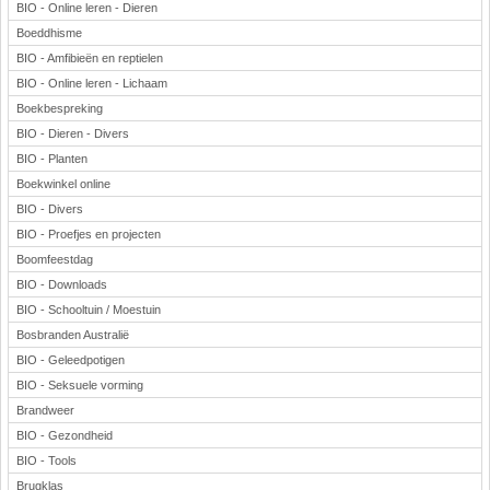
BIO - Online leren - Dieren
Boeddhisme
BIO - Amfibieën en reptielen
BIO - Online leren - Lichaam
Boekbespreking
BIO - Dieren - Divers
BIO - Planten
Boekwinkel online
BIO - Divers
BIO - Proefjes en projecten
Boomfeestdag
BIO - Downloads
BIO - Schooltuin / Moestuin
Bosbranden Australië
BIO - Geleedpotigen
BIO - Seksuele vorming
Brandweer
BIO - Gezondheid
BIO - Tools
Brugklas