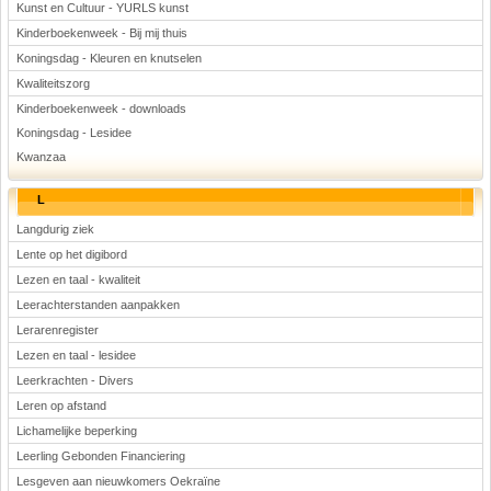
Kunst en Cultuur - YURLS kunst
Kinderboekenweek - Bij mij thuis
Koningsdag - Kleuren en knutselen
Kwaliteitszorg
Kinderboekenweek - downloads
Koningsdag - Lesidee
Kwanzaa
L
Langdurig ziek
Lente op het digibord
Lezen en taal - kwaliteit
Leerachterstanden aanpakken
Lerarenregister
Lezen en taal - lesidee
Leerkrachten - Divers
Leren op afstand
Lichamelijke beperking
Leerling Gebonden Financiering
Lesgeven aan nieuwkomers Oekraïne