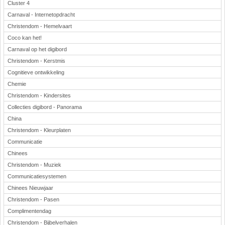
Cluster 4
Carnaval - Internetopdracht
Christendom - Hemelvaart
Coco kan het!
Carnaval op het digibord
Christendom - Kerstmis
Cognitieve ontwikkeling
Chemie
Christendom - Kindersites
Collecties digibord - Panorama
China
Christendom - Kleurplaten
Communicatie
Chinees
Christendom - Muziek
Communicatiesystemen
Chinees Nieuwjaar
Christendom - Pasen
Complimentendag
Christendom - Bijbelverhalen