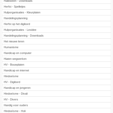
Halloween - Downloads
Herfst - Spelletjes
Hulporganisaties - Kleurplaten
Handelingsplanning
Herfst op het digibord
Hulporganisaties - Lesidee
Handelingsplanning - Downloads
Het nieuwe leren
Humanisme
Handicap en computer
Hiaten wegwerken
HV - Bouwplaten
Handicap en internet
Hindoeïsme
HV - Digibord
Handicap en jongeren
Hindoeïsme - Divali
HV - Divers
Handig voor ouders
Hindoeïsme - Holi