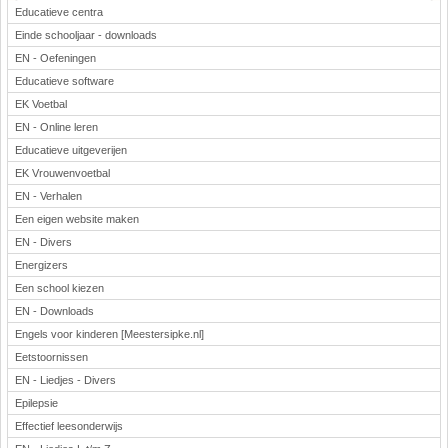
Educatieve centra
Einde schooljaar - downloads
EN - Oefeningen
Educatieve software
EK Voetbal
EN - Online leren
Educatieve uitgeverijen
EK Vrouwenvoetbal
EN - Verhalen
Een eigen website maken
EN - Divers
Energizers
Een school kiezen
EN - Downloads
Engels voor kinderen [Meestersipke.nl]
Eetstoornissen
EN - Liedjes - Divers
Epilepsie
Effectief leesonderwijs