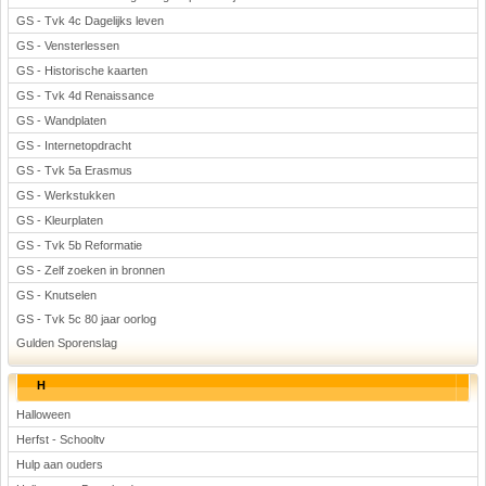
GS - Tvk 4c Dagelijks leven
GS - Vensterlessen
GS - Historische kaarten
GS - Tvk 4d Renaissance
GS - Wandplaten
GS - Internetopdracht
GS - Tvk 5a Erasmus
GS - Werkstukken
GS - Kleurplaten
GS - Tvk 5b Reformatie
GS - Zelf zoeken in bronnen
GS - Knutselen
GS - Tvk 5c 80 jaar oorlog
Gulden Sporenslag
H
Halloween
Herfst - Schooltv
Hulp aan ouders