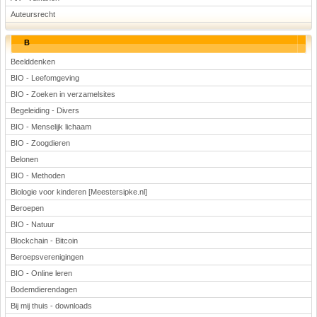
Auteursrecht
B
Beelddenken
BIO - Leefomgeving
BIO - Zoeken in verzamelsites
Begeleiding - Divers
BIO - Menselijk lichaam
BIO - Zoogdieren
Belonen
BIO - Methoden
Biologie voor kinderen [Meestersipke.nl]
Beroepen
BIO - Natuur
Blockchain - Bitcoin
Beroepsverenigingen
BIO - Online leren
Bodemdierendagen
Bij mij thuis - downloads