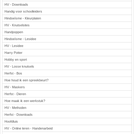
HV - Downloads
Handig voor schoolleiders
Hindoeïsme - Kleurplaten
HV - Knutselsites
Handpoppen
Hindoeïsme - Lesidee
HV - Lesidee
Harry Potter
Hobby en sport
HV - Losse knutsels
Herfst - Bos
Hoe houd ik een spreekbeurt?
HV - Maskers
Herfst - Dieren
Hoe maak ik een werkstuk?
HV - Methoden
Herfst - Downloads
Hoofdluis
HV - Online leren - Handenarbeid