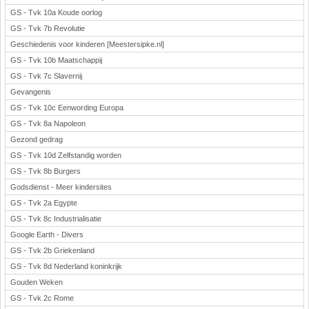
GS - Tvk 10a Koude oorlog
GS - Tvk 7b Revolutie
Geschiedenis voor kinderen [Meestersipke.nl]
GS - Tvk 10b Maatschappij
GS - Tvk 7c Slavernij
Gevangenis
GS - Tvk 10c Eenwording Europa
GS - Tvk 8a Napoleon
Gezond gedrag
GS - Tvk 10d Zelfstandig worden
GS - Tvk 8b Burgers
Godsdienst - Meer kindersites
GS - Tvk 2a Egypte
GS - Tvk 8c Industrialisatie
Google Earth - Divers
GS - Tvk 2b Griekenland
GS - Tvk 8d Nederland koninkrijk
Gouden Weken
GS - Tvk 2c Rome