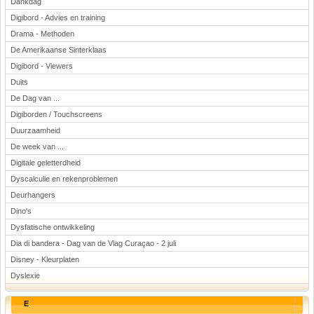
Dankdag
Digibord - Advies en training
Drama - Methoden
De Amerikaanse Sinterklaas
Digibord - Viewers
Duits
De Dag van ...
Digiborden / Touchscreens
Duurzaamheid
De week van ...
Digitale geletterdheid
Dyscalculie en rekenproblemen
Deurhangers
Dino's
Dysfatische ontwikkeling
Dia di bandera - Dag van de Vlag Curaçao - 2 juli
Disney - Kleurplaten
Dyslexie
E