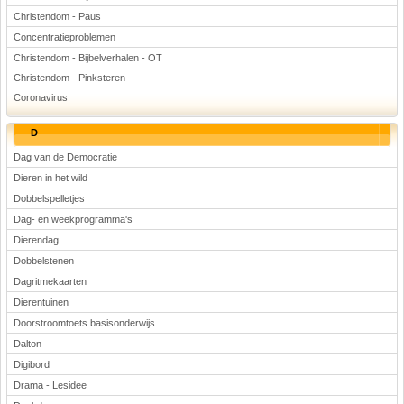
Christendom - Paus
Concentratieproblemen
Christendom - Bijbelverhalen - OT
Christendom - Pinksteren
Coronavirus
D
Dag van de Democratie
Dieren in het wild
Dobbelspelletjes
Dag- en weekprogramma's
Dierendag
Dobbelstenen
Dagritmekaarten
Dierentuinen
Doorstroomtoets basisonderwijs
Dalton
Digibord
Drama - Lesidee