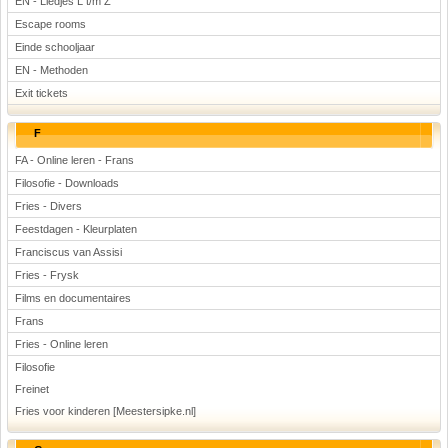
EN - Liedjes L t/m Z
Escape rooms
Einde schooljaar
EN - Methoden
Exit tickets
F
FA - Online leren - Frans
Filosofie - Downloads
Fries - Divers
Feestdagen - Kleurplaten
Franciscus van Assisi
Fries - Frysk
Films en documentaires
Frans
Fries - Online leren
Filosofie
Freinet
Fries voor kinderen [Meestersipke.nl]