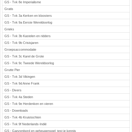
GS - Tvk 8e Imperialisme
Gratis
GS - Tvk 3a Kerken en kloosters
GS - Tvk 9a Eerste Wereldoorlog
Grieks
GS - Tvk 3b Kastelen en ridders
GS - Tvk 9b Crisisjaren
Groepsaccommodatie
GS - Tvk 3c Karel de Grote
GS - Tvk 9c Tweede Wereldoorlog
Grutte Pier
GS - Tvk 3d Vikingen
GS - Tvk 9d Anne Frank
GS - Divers
GS - Tvk 4a Steden
GS - Tvk 9e Herdenken en vieren
GS - Downloads
GS - Tvk 4b Kruistochten
GS - Tvk 9f Nederlands-Indië
GS - Ganzenbord en geheugenspel: test je kennis