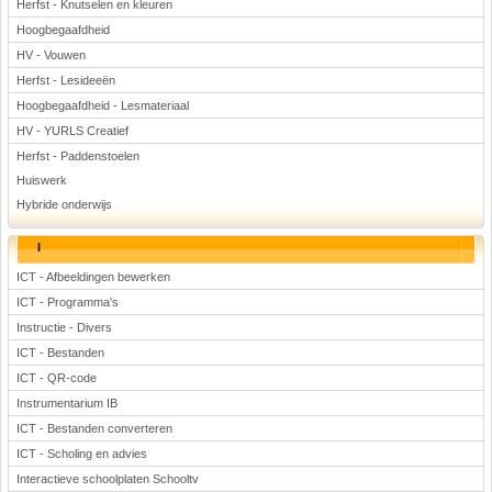
Herfst - Knutselen en kleuren
Hoogbegaafdheid
HV - Vouwen
Herfst - Lesideeën
Hoogbegaafdheid - Lesmateriaal
HV - YURLS Creatief
Herfst - Paddenstoelen
Huiswerk
Hybride onderwijs
I
ICT - Afbeeldingen bewerken
ICT - Programma's
Instructie - Divers
ICT - Bestanden
ICT - QR-code
Instrumentarium IB
ICT - Bestanden converteren
ICT - Scholing en advies
Interactieve schoolplaten Schooltv