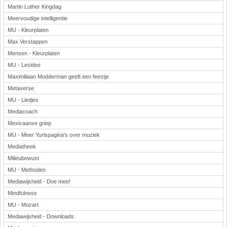
Martin Luther Kingdag
Meervoudige intelligentie
MU - Kleurplaten
Max Verstappen
Mensen - Kleurplaten
MU - Lesidee
Maximiliaan Modderman geeft een feestje
Metaverse
MU - Liedjes
Mediacoach
Mexicaanse griep
MU - Meer Yurlspagina's over muziek
Mediatheek
Milieubewust
MU - Methoden
Mediawijsheid - Doe mee!
Mindfulness
MU - Mozart
Mediawijsheid - Downloads