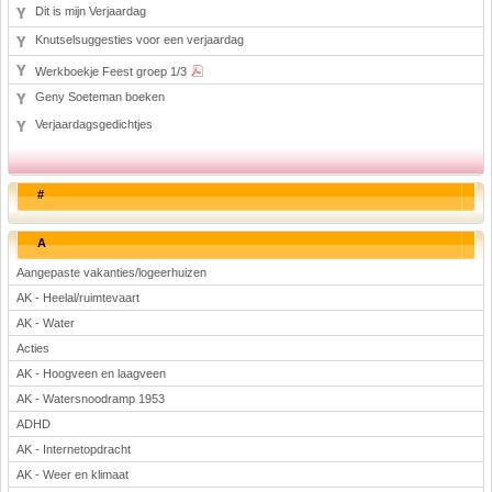
Dit is mijn Verjaardag
Knutselsuggesties voor een verjaardag
Werkboekje Feest groep 1/3
Geny Soeteman boeken
Verjaardagsgedichtjes
#
A
Aangepaste vakanties/logeerhuizen
AK - Heelal/ruimtevaart
AK - Water
Acties
AK - Hoogveen en laagveen
AK - Watersnoodramp 1953
ADHD
AK - Internetopdracht
AK - Weer en klimaat