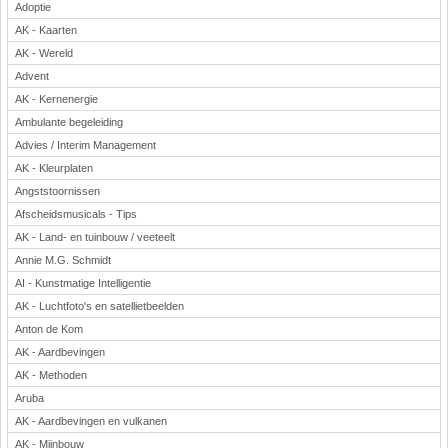
Adoptie
AK - Kaarten
AK - Wereld
Advent
AK - Kernenergie
Ambulante begeleiding
Advies / Interim Management
AK - Kleurplaten
Angststoornissen
Afscheidsmusicals - Tips
AK - Land- en tuinbouw / veeteelt
Annie M.G. Schmidt
AI - Kunstmatige Intelligentie
AK - Luchtfoto's en satellietbeelden
Anton de Kom
AK - Aardbevingen
AK - Methoden
Aruba
AK - Aardbevingen en vulkanen
AK - Mijnbouw