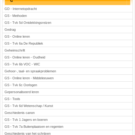
G
GD - Internetopdracht
GS - Methoden
GS - Tvk 5d Ontdekkingsreizen
Gedrag
GS - Online leren
GS - Tvk 6a De Republiek
Geheimschrift
GS - Online leren - Oudheid
GS - Tvk 6b VOC - WIC
Gehoor-, taal- en spraakproblemen
GS - Online leren - Middeleeuwen
GS - Tvk 6c Oorlogen
Gepersonaliseerd leren
GS - Tools
GS - Tvk 6d Wetenschap / Kunst
Geschiedenis canon
GS - Tvk 1 Jagers en boeren
GS - Tvk 7a Buitenplaatsen en regenten
Geschiedenis van het schrijven