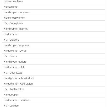
Het nieuwe leren
Humanisme
Handicap en computer
Hiaten wegwerken
HV - Bouwplaten
Handicap en internet
Hindoeïsme
HV - Digibord
Handicap en jongeren
Hindoeïsme - Divali
HV - Divers
Handig voor ouders
Hindoeïsme - Holi
HV - Downloads
Handig voor schoolleiders
Hindoeïsme - Kleurplaten
HV - Knutselsites
Handpoppen
Hindoeïsme - Lesidee
HV - Lesidee