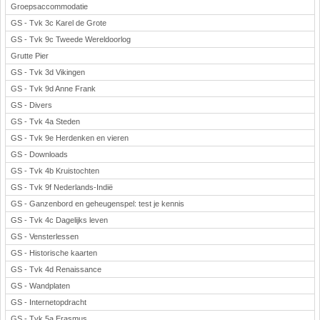
Groepsaccommodatie
GS - Tvk 3c Karel de Grote
GS - Tvk 9c Tweede Wereldoorlog
Grutte Pier
GS - Tvk 3d Vikingen
GS - Tvk 9d Anne Frank
GS - Divers
GS - Tvk 4a Steden
GS - Tvk 9e Herdenken en vieren
GS - Downloads
GS - Tvk 4b Kruistochten
GS - Tvk 9f Nederlands-Indië
GS - Ganzenbord en geheugenspel: test je kennis
GS - Tvk 4c Dagelijks leven
GS - Vensterlessen
GS - Historische kaarten
GS - Tvk 4d Renaissance
GS - Wandplaten
GS - Internetopdracht
GS - Tvk 5a Erasmus