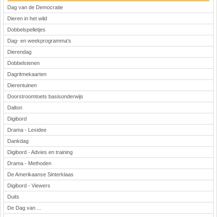
Dag van de Democratie
Dieren in het wild
Dobbelspelletjes
Dag- en weekprogramma's
Dierendag
Dobbelstenen
Dagritmekaarten
Dierentuinen
Doorstroomtoets basisonderwijs
Dalton
Digibord
Drama - Lesidee
Dankdag
Digibord - Advies en training
Drama - Methoden
De Amerikaanse Sinterklaas
Digibord - Viewers
Duits
De Dag van ...