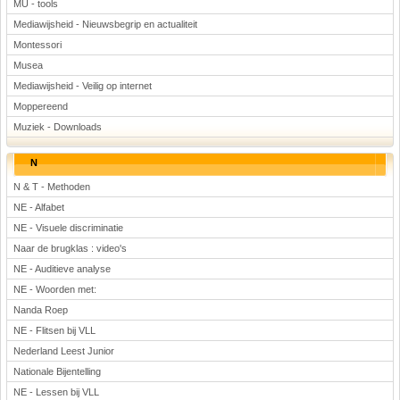
MU - tools
Mediawijsheid - Nieuwsbegrip en actualiteit
Montessori
Musea
Mediawijsheid - Veilig op internet
Moppereend
Muziek - Downloads
N
N & T - Methoden
NE - Alfabet
NE - Visuele discriminatie
Naar de brugklas : video's
NE - Auditieve analyse
NE - Woorden met:
Nanda Roep
NE - Flitsen bij VLL
Nederland Leest Junior
Nationale Bijentelling
NE - Lessen bij VLL