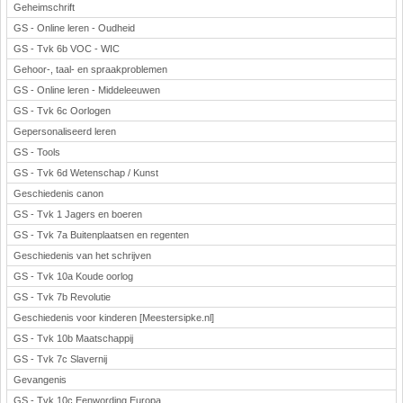
Geheimschrift
GS - Online leren - Oudheid
GS - Tvk 6b VOC - WIC
Gehoor-, taal- en spraakproblemen
GS - Online leren - Middeleeuwen
GS - Tvk 6c Oorlogen
Gepersonaliseerd leren
GS - Tools
GS - Tvk 6d Wetenschap / Kunst
Geschiedenis canon
GS - Tvk 1 Jagers en boeren
GS - Tvk 7a Buitenplaatsen en regenten
Geschiedenis van het schrijven
GS - Tvk 10a Koude oorlog
GS - Tvk 7b Revolutie
Geschiedenis voor kinderen [Meestersipke.nl]
GS - Tvk 10b Maatschappij
GS - Tvk 7c Slavernij
Gevangenis
GS - Tvk 10c Eenwording Europa