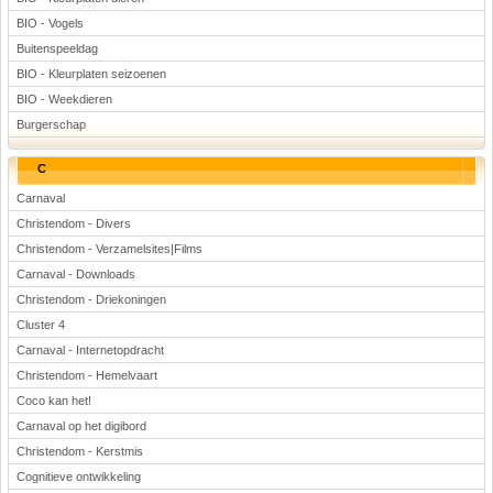
BIO - Vogels
Buitenspeeldag
BIO - Kleurplaten seizoenen
BIO - Weekdieren
Burgerschap
C
Carnaval
Christendom - Divers
Christendom - Verzamelsites|Films
Carnaval - Downloads
Christendom - Driekoningen
Cluster 4
Carnaval - Internetopdracht
Christendom - Hemelvaart
Coco kan het!
Carnaval op het digibord
Christendom - Kerstmis
Cognitieve ontwikkeling