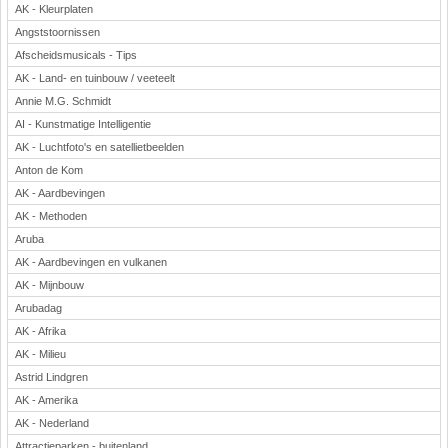
AK - Kleurplaten
Angststoornissen
Afscheidsmusicals - Tips
AK - Land- en tuinbouw / veeteelt
Annie M.G. Schmidt
AI - Kunstmatige Intelligentie
AK - Luchtfoto's en satellietbeelden
Anton de Kom
AK - Aardbevingen
AK - Methoden
Aruba
AK - Aardbevingen en vulkanen
AK - Mijnbouw
Arubadag
AK - Afrika
AK - Milieu
Astrid Lindgren
AK - Amerika
AK - Nederland
Attractieparken - buitenland