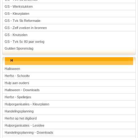
GS - Werkstukken
GS - Kleurplaten
GS - Tvk 5b Reformatie
GS - Zelf zoeken in bronnen
GS - Knutselen
GS - Tvk 5c 80 jaar oorlog
Gulden Sporenslag
H
Halloween
Herfst - Schooltv
Hulp aan ouders
Halloween - Downloads
Herfst - Spelletjes
Hulporganisaties - Kleurplaten
Handelingsplanning
Herfst op het digibord
Hulporganisaties - Lesidee
Handelingsplanning - Downloads