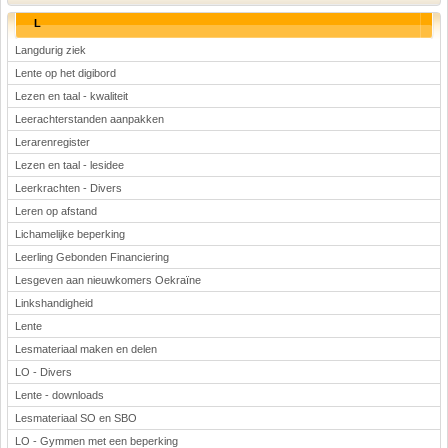
L
Langdurig ziek
Lente op het digibord
Lezen en taal - kwaliteit
Leerachterstanden aanpakken
Lerarenregister
Lezen en taal - lesidee
Leerkrachten - Divers
Leren op afstand
Lichamelijke beperking
Leerling Gebonden Financiering
Lesgeven aan nieuwkomers Oekraïne
Linkshandigheid
Lente
Lesmateriaal maken en delen
LO - Divers
Lente - downloads
Lesmateriaal SO en SBO
LO - Gymmen met een beperking