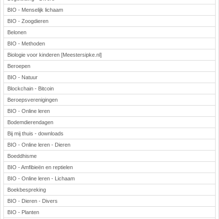
BIO - Menselijk lichaam
BIO - Zoogdieren
Belonen
BIO - Methoden
Biologie voor kinderen [Meestersipke.nl]
Beroepen
BIO - Natuur
Blockchain - Bitcoin
Beroepsverenigingen
BIO - Online leren
Bodemdierendagen
Bij mij thuis - downloads
BIO - Online leren - Dieren
Boeddhisme
BIO - Amfibieën en reptielen
BIO - Online leren - Lichaam
Boekbespreking
BIO - Dieren - Divers
BIO - Planten