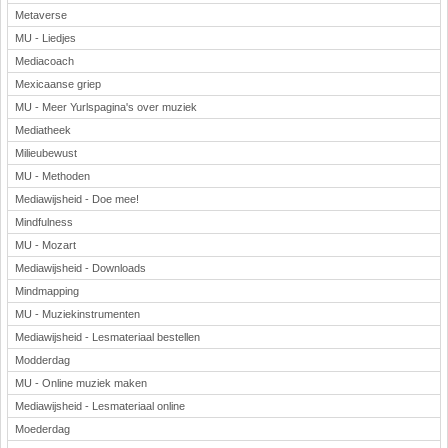
Metaverse
MU - Liedjes
Mediacoach
Mexicaanse griep
MU - Meer Yurlspagina's over muziek
Mediatheek
Milieubewust
MU - Methoden
Mediawijsheid - Doe mee!
Mindfulness
MU - Mozart
Mediawijsheid - Downloads
Mindmapping
MU - Muziekinstrumenten
Mediawijsheid - Lesmateriaal bestellen
Modderdag
MU - Online muziek maken
Mediawijsheid - Lesmateriaal online
Moederdag