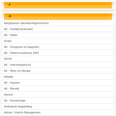
#
A
Aangepaste vakanties/logeerhuizen
AK - Heelal/ruimtevaart
AK - Water
Acties
AK - Hoogveen en laagveen
AK - Watersnoodramp 1953
ADHD
AK - Internetopdracht
AK - Weer en klimaat
Adoptie
AK - Kaarten
AK - Wereld
Advent
AK - Kernenergie
Ambulante begeleiding
Advies / Interim Management