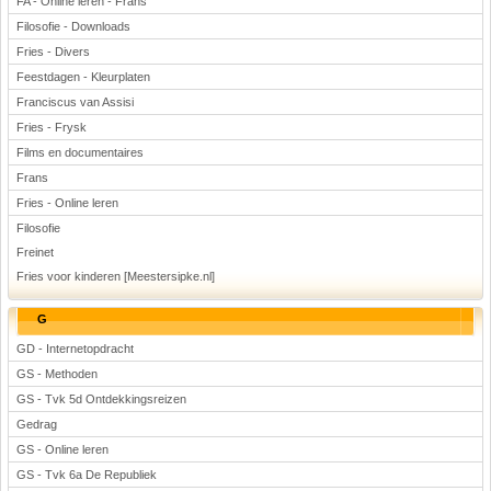
FA - Online leren - Frans
Filosofie - Downloads
Fries - Divers
Feestdagen - Kleurplaten
Franciscus van Assisi
Fries - Frysk
Films en documentaires
Frans
Fries - Online leren
Filosofie
Freinet
Fries voor kinderen [Meestersipke.nl]
G
GD - Internetopdracht
GS - Methoden
GS - Tvk 5d Ontdekkingsreizen
Gedrag
GS - Online leren
GS - Tvk 6a De Republiek