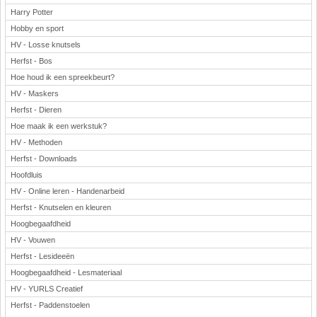
Harry Potter
Hobby en sport
HV - Losse knutsels
Herfst - Bos
Hoe houd ik een spreekbeurt?
HV - Maskers
Herfst - Dieren
Hoe maak ik een werkstuk?
HV - Methoden
Herfst - Downloads
Hoofdluis
HV - Online leren - Handenarbeid
Herfst - Knutselen en kleuren
Hoogbegaafdheid
HV - Vouwen
Herfst - Lesideeën
Hoogbegaafdheid - Lesmateriaal
HV - YURLS Creatief
Herfst - Paddenstoelen