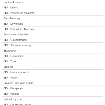
Boekwinkel online
BIO - Divers
BIO - Proefjes en projecten
Boomfeestdag
BIO - Downloads
BIO - Schooltuin / Moestuin
Bosbranden Australië
BIO - Geleedpotigen
BIO - Seksuele vorming
Brandweer
BIO - Gezondheid
BIO - Tools
Brugklas
BIO - Internetopdracht
BIO - Vissen
Brugklas: info voor ouders
BIO - Kleurplaten
BIO - Voeding
Buiten lesgeven
BIO - Kleurplaten dieren