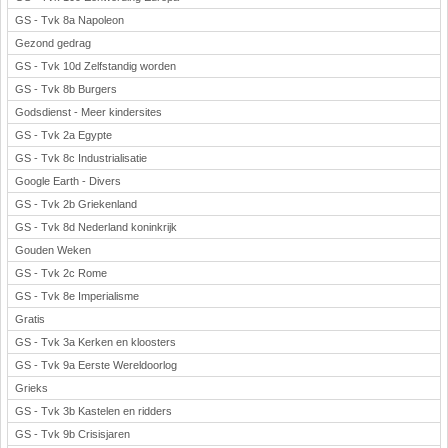
GS - Tvk 8a Napoleon
Gezond gedrag
GS - Tvk 10d Zelfstandig worden
GS - Tvk 8b Burgers
Godsdienst - Meer kindersites
GS - Tvk 2a Egypte
GS - Tvk 8c Industrialisatie
Google Earth - Divers
GS - Tvk 2b Griekenland
GS - Tvk 8d Nederland koninkrijk
Gouden Weken
GS - Tvk 2c Rome
GS - Tvk 8e Imperialisme
Gratis
GS - Tvk 3a Kerken en kloosters
GS - Tvk 9a Eerste Wereldoorlog
Grieks
GS - Tvk 3b Kastelen en ridders
GS - Tvk 9b Crisisjaren