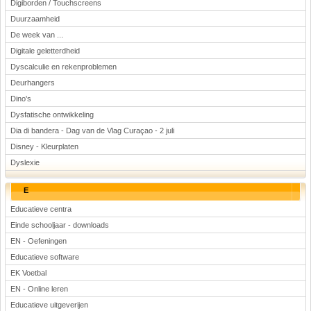
Digiborden / Touchscreens
Duurzaamheid
De week van ...
Digitale geletterdheid
Dyscalculie en rekenproblemen
Deurhangers
Dino's
Dysfatische ontwikkeling
Dia di bandera - Dag van de Vlag Curaçao - 2 juli
Disney - Kleurplaten
Dyslexie
E
Educatieve centra
Einde schooljaar - downloads
EN - Oefeningen
Educatieve software
EK Voetbal
EN - Online leren
Educatieve uitgeverijen