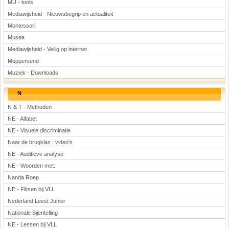
MU - tools
Mediawijsheid - Nieuwsbegrip en actualiteit
Montessori
Musea
Mediawijsheid - Veilig op internet
Moppereend
Muziek - Downloads
N
N & T - Methoden
NE - Alfabet
NE - Visuele discriminatie
Naar de brugklas : video's
NE - Auditieve analyse
NE - Woorden met:
Nanda Roep
NE - Flitsen bij VLL
Nederland Leest Junior
Nationale Bijentelling
NE - Lessen bij VLL