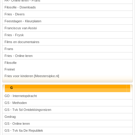
FA - Online leren - Frans
Filosofie - Downloads
Fries - Divers
Feestdagen - Kleurplaten
Franciscus van Assisi
Fries - Frysk
Films en documentaires
Frans
Fries - Online leren
Filosofie
Freinet
Fries voor kinderen [Meestersipke.nl]
G
GD - Internetopdracht
GS - Methoden
GS - Tvk 5d Ontdekkingsreizen
Gedrag
GS - Online leren
GS - Tvk 6a De Republiek