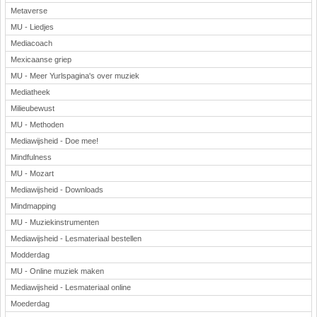
Metaverse
MU - Liedjes
Mediacoach
Mexicaanse griep
MU - Meer Yurlspagina's over muziek
Mediatheek
Milieubewust
MU - Methoden
Mediawijsheid - Doe mee!
Mindfulness
MU - Mozart
Mediawijsheid - Downloads
Mindmapping
MU - Muziekinstrumenten
Mediawijsheid - Lesmateriaal bestellen
Modderdag
MU - Online muziek maken
Mediawijsheid - Lesmateriaal online
Moederdag