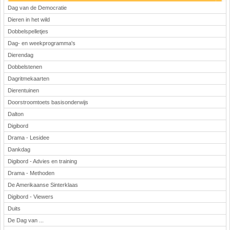
Dag van de Democratie
Dieren in het wild
Dobbelspelletjes
Dag- en weekprogramma's
Dierendag
Dobbelstenen
Dagritmekaarten
Dierentuinen
Doorstroomtoets basisonderwijs
Dalton
Digibord
Drama - Lesidee
Dankdag
Digibord - Advies en training
Drama - Methoden
De Amerikaanse Sinterklaas
Digibord - Viewers
Duits
De Dag van ...