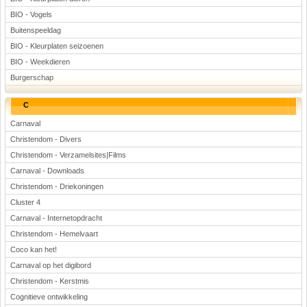
BIO - Vogels
Buitenspeeldag
BIO - Kleurplaten seizoenen
BIO - Weekdieren
Burgerschap
C
Carnaval
Christendom - Divers
Christendom - Verzamelsites|Films
Carnaval - Downloads
Christendom - Driekoningen
Cluster 4
Carnaval - Internetopdracht
Christendom - Hemelvaart
Coco kan het!
Carnaval op het digibord
Christendom - Kerstmis
Cognitieve ontwikkeling