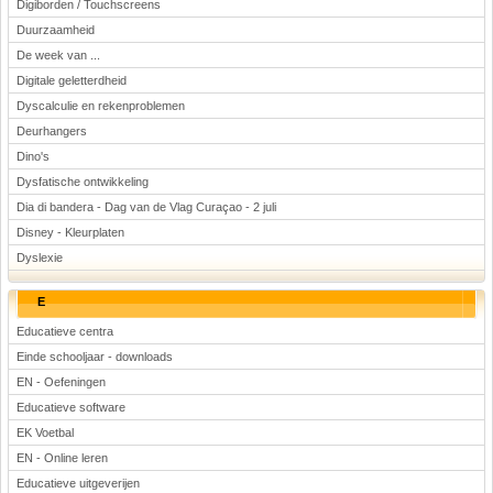
Digiborden / Touchscreens
Duurzaamheid
De week van ...
Digitale geletterdheid
Dyscalculie en rekenproblemen
Deurhangers
Dino's
Dysfatische ontwikkeling
Dia di bandera - Dag van de Vlag Curaçao - 2 juli
Disney - Kleurplaten
Dyslexie
E
Educatieve centra
Einde schooljaar - downloads
EN - Oefeningen
Educatieve software
EK Voetbal
EN - Online leren
Educatieve uitgeverijen