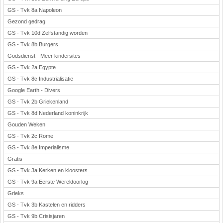
GS - Tvk 8a Napoleon
Gezond gedrag
GS - Tvk 10d Zelfstandig worden
GS - Tvk 8b Burgers
Godsdienst - Meer kindersites
GS - Tvk 2a Egypte
GS - Tvk 8c Industrialisatie
Google Earth - Divers
GS - Tvk 2b Griekenland
GS - Tvk 8d Nederland koninkrijk
Gouden Weken
GS - Tvk 2c Rome
GS - Tvk 8e Imperialisme
Gratis
GS - Tvk 3a Kerken en kloosters
GS - Tvk 9a Eerste Wereldoorlog
Grieks
GS - Tvk 3b Kastelen en ridders
GS - Tvk 9b Crisisjaren