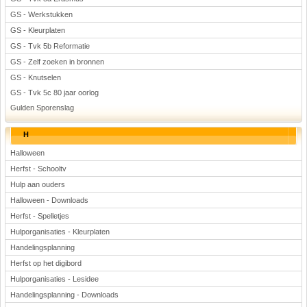
GS - Werkstukken
GS - Kleurplaten
GS - Tvk 5b Reformatie
GS - Zelf zoeken in bronnen
GS - Knutselen
GS - Tvk 5c 80 jaar oorlog
Gulden Sporenslag
H
Halloween
Herfst - Schooltv
Hulp aan ouders
Halloween - Downloads
Herfst - Spelletjes
Hulporganisaties - Kleurplaten
Handelingsplanning
Herfst op het digibord
Hulporganisaties - Lesidee
Handelingsplanning - Downloads