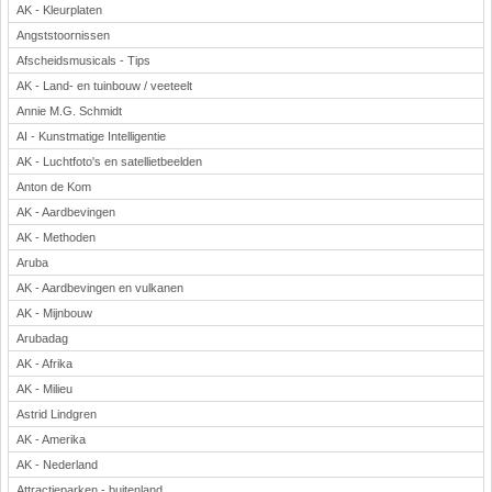
AK - Kleurplaten
Angststoornissen
Afscheidsmusicals - Tips
AK - Land- en tuinbouw / veeteelt
Annie M.G. Schmidt
AI - Kunstmatige Intelligentie
AK - Luchtfoto's en satellietbeelden
Anton de Kom
AK - Aardbevingen
AK - Methoden
Aruba
AK - Aardbevingen en vulkanen
AK - Mijnbouw
Arubadag
AK - Afrika
AK - Milieu
Astrid Lindgren
AK - Amerika
AK - Nederland
Attractieparken - buitenland