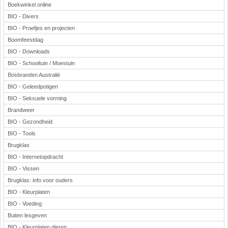
Boekwinkel online
BIO - Divers
BIO - Proefjes en projecten
Boomfeestdag
BIO - Downloads
BIO - Schooltuin / Moestuin
Bosbranden Australië
BIO - Geleedpotigen
BIO - Seksuele vorming
Brandweer
BIO - Gezondheid
BIO - Tools
Brugklas
BIO - Internetopdracht
BIO - Vissen
Brugklas: info voor ouders
BIO - Kleurplaten
BIO - Voeding
Buiten lesgeven
BIO - Kleurplaten dieren