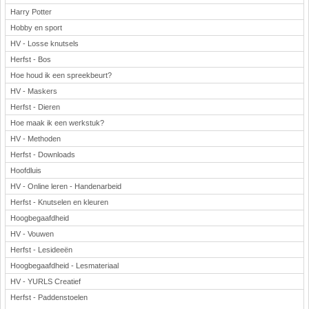
Harry Potter
Hobby en sport
HV - Losse knutsels
Herfst - Bos
Hoe houd ik een spreekbeurt?
HV - Maskers
Herfst - Dieren
Hoe maak ik een werkstuk?
HV - Methoden
Herfst - Downloads
Hoofdluis
HV - Online leren - Handenarbeid
Herfst - Knutselen en kleuren
Hoogbegaafdheid
HV - Vouwen
Herfst - Lesideeën
Hoogbegaafdheid - Lesmateriaal
HV - YURLS Creatief
Herfst - Paddenstoelen