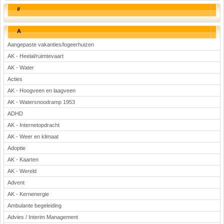
#
A
Aangepaste vakanties/logeerhuizen
AK - Heelal/ruimtevaart
AK - Water
Acties
AK - Hoogveen en laagveen
AK - Watersnoodramp 1953
ADHD
AK - Internetopdracht
AK - Weer en klimaat
Adoptie
AK - Kaarten
AK - Wereld
Advent
AK - Kernenergie
Ambulante begeleiding
Advies / Interim Management