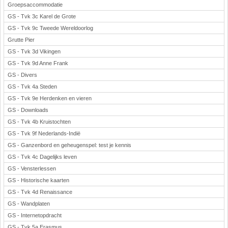
Groepsaccommodatie
GS - Tvk 3c Karel de Grote
GS - Tvk 9c Tweede Wereldoorlog
Grutte Pier
GS - Tvk 3d Vikingen
GS - Tvk 9d Anne Frank
GS - Divers
GS - Tvk 4a Steden
GS - Tvk 9e Herdenken en vieren
GS - Downloads
GS - Tvk 4b Kruistochten
GS - Tvk 9f Nederlands-Indië
GS - Ganzenbord en geheugenspel: test je kennis
GS - Tvk 4c Dagelijks leven
GS - Vensterlessen
GS - Historische kaarten
GS - Tvk 4d Renaissance
GS - Wandplaten
GS - Internetopdracht
GS - Tvk 5a Erasmus