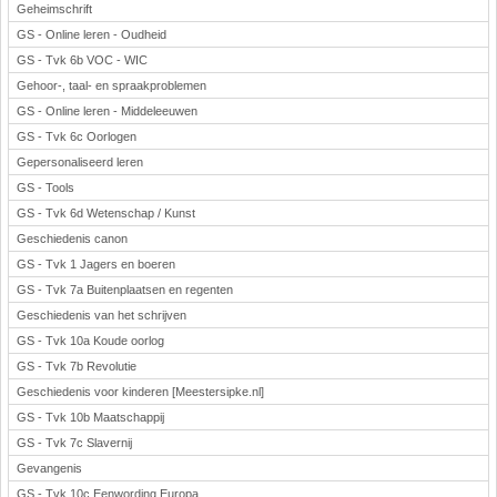
Geheimschrift
GS - Online leren - Oudheid
GS - Tvk 6b VOC - WIC
Gehoor-, taal- en spraakproblemen
GS - Online leren - Middeleeuwen
GS - Tvk 6c Oorlogen
Gepersonaliseerd leren
GS - Tools
GS - Tvk 6d Wetenschap / Kunst
Geschiedenis canon
GS - Tvk 1 Jagers en boeren
GS - Tvk 7a Buitenplaatsen en regenten
Geschiedenis van het schrijven
GS - Tvk 10a Koude oorlog
GS - Tvk 7b Revolutie
Geschiedenis voor kinderen [Meestersipke.nl]
GS - Tvk 10b Maatschappij
GS - Tvk 7c Slavernij
Gevangenis
GS - Tvk 10c Eenwording Europa