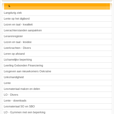
L
Langdurig ziek
Lente op het digibord
Lezen en taal - kwaliteit
Leerachterstanden aanpakken
Lerarenregister
Lezen en taal - lesidee
Leerkrachten - Divers
Leren op afstand
Lichamelijke beperking
Leerling Gebonden Financiering
Lesgeven aan nieuwkomers Oekraïne
Linkshandigheid
Lente
Lesmateriaal maken en delen
LO - Divers
Lente - downloads
Lesmateriaal SO en SBO
LO - Gymmen met een beperking