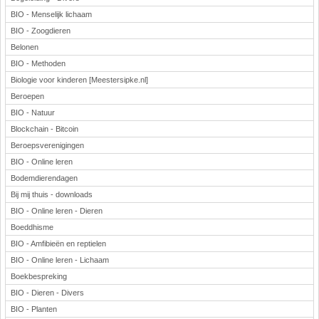
BIO - Menselijk lichaam
BIO - Zoogdieren
Belonen
BIO - Methoden
Biologie voor kinderen [Meestersipke.nl]
Beroepen
BIO - Natuur
Blockchain - Bitcoin
Beroepsverenigingen
BIO - Online leren
Bodemdierendagen
Bij mij thuis - downloads
BIO - Online leren - Dieren
Boeddhisme
BIO - Amfibieën en reptielen
BIO - Online leren - Lichaam
Boekbespreking
BIO - Dieren - Divers
BIO - Planten