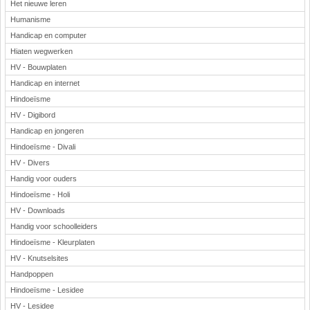
Het nieuwe leren
Humanisme
Handicap en computer
Hiaten wegwerken
HV - Bouwplaten
Handicap en internet
Hindoeïsme
HV - Digibord
Handicap en jongeren
Hindoeïsme - Divali
HV - Divers
Handig voor ouders
Hindoeïsme - Holi
HV - Downloads
Handig voor schoolleiders
Hindoeïsme - Kleurplaten
HV - Knutselsites
Handpoppen
Hindoeïsme - Lesidee
HV - Lesidee