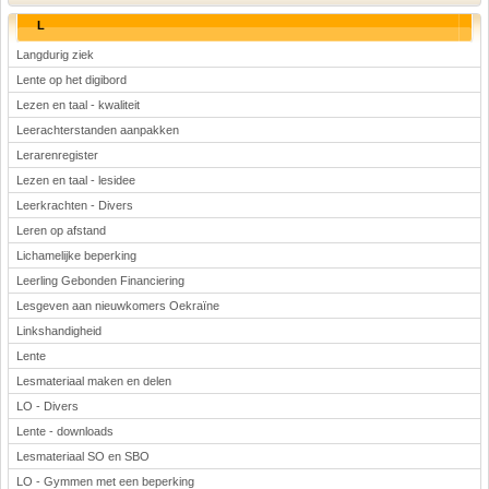
L
Langdurig ziek
Lente op het digibord
Lezen en taal - kwaliteit
Leerachterstanden aanpakken
Lerarenregister
Lezen en taal - lesidee
Leerkrachten - Divers
Leren op afstand
Lichamelijke beperking
Leerling Gebonden Financiering
Lesgeven aan nieuwkomers Oekraïne
Linkshandigheid
Lente
Lesmateriaal maken en delen
LO - Divers
Lente - downloads
Lesmateriaal SO en SBO
LO - Gymmen met een beperking