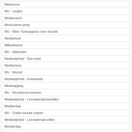
Metaverse
MU - Liedjes
Mediacoach
Mexicaanse griep
MU - Meer Yurlspagina's over muziek
Mediatheek
Milieubewust
MU - Methoden
Mediawijsheid - Doe mee!
Mindfulness
MU - Mozart
Mediawijsheid - Downloads
Mindmapping
MU - Muziekinstrumenten
Mediawijsheid - Lesmateriaal bestellen
Modderdag
MU - Online muziek maken
Mediawijsheid - Lesmateriaal online
Moederdag