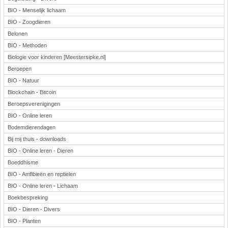
BIO - Menselijk lichaam
BIO - Zoogdieren
Belonen
BIO - Methoden
Biologie voor kinderen [Meestersipke.nl]
Beroepen
BIO - Natuur
Blockchain - Bitcoin
Beroepsverenigingen
BIO - Online leren
Bodemdierendagen
Bij mij thuis - downloads
BIO - Online leren - Dieren
Boeddhisme
BIO - Amfibieën en reptielen
BIO - Online leren - Lichaam
Boekbespreking
BIO - Dieren - Divers
BIO - Planten