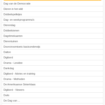
Dag van de Democratie
Dieren in het wild
Dobbelspelletjes
Dag- en weekprogramma's
Dierendag
Dobbelstenen
Dagritmekaarten
Dierentuinen
Doorstroomtoets basisonderwijs
Dalton
Digibord
Drama - Lesidee
Dankdag
Digibord - Advies en training
Drama - Methoden
De Amerikaanse Sinterklaas
Digibord - Viewers
Duits
De Dag van ...