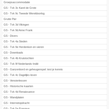
Groepsaccommodatie
GS - Tvk 3c Karel de Grote
GS - Tvk 9c Tweede Wereldoorlog
Grutte Pier
GS - Tvk 3d Vikingen
GS - Tvk 9d Anne Frank
GS - Divers
GS - Tvk 4a Steden
GS - Tvk 9e Herdenken en vieren
GS - Downloads
GS - Tvk 4b Kruistochten
GS - Tvk 9f Nederlands-Indië
GS - Ganzenbord en geheugenspel: test je kennis
GS - Tvk 4c Dagelijks leven
GS - Vensterlessen
GS - Historische kaarten
GS - Tvk 4d Renaissance
GS - Wandplaten
GS - Internetopdracht
GS - Tvk 5a Erasmus