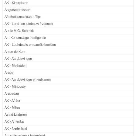
AK - Kleurplaten
Angststoornissen
Afscheidsmusicals - Tips
AK - Land- en tuinbouw / veeteelt
Annie M.G. Schmidt
AI - Kunstmatige Intelligentie
AK - Luchtfoto's en satellietbeelden
Anton de Kom
AK - Aardbevingen
AK - Methoden
Aruba
AK - Aardbevingen en vulkanen
AK - Mijnbouw
Arubadag
AK - Afrika
AK - Milieu
Astrid Lindgren
AK - Amerika
AK - Nederland
Attractieparken - buitenland