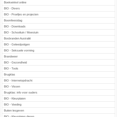
Boekwinkel online
BIO - Divers
BIO - Proefjes en projecten
Boomfeestdag
BIO - Downloads
BIO - Schooltuin / Moestuin
Bosbranden Australië
BIO - Geleedpotigen
BIO - Seksuele vorming
Brandweer
BIO - Gezondheid
BIO - Tools
Brugklas
BIO - Internetopdracht
BIO - Vissen
Brugklas: info voor ouders
BIO - Kleurplaten
BIO - Voeding
Buiten lesgeven
BIO - Kleurplaten dieren