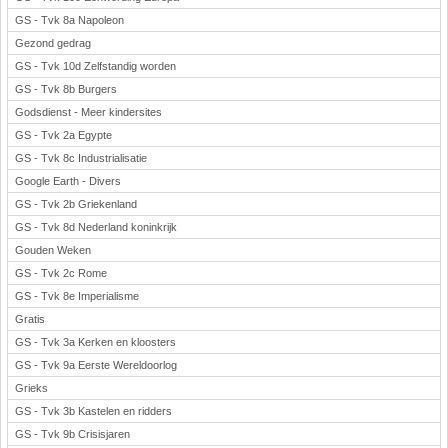
GS - Tvk 8a Napoleon
Gezond gedrag
GS - Tvk 10d Zelfstandig worden
GS - Tvk 8b Burgers
Godsdienst - Meer kindersites
GS - Tvk 2a Egypte
GS - Tvk 8c Industrialisatie
Google Earth - Divers
GS - Tvk 2b Griekenland
GS - Tvk 8d Nederland koninkrijk
Gouden Weken
GS - Tvk 2c Rome
GS - Tvk 8e Imperialisme
Gratis
GS - Tvk 3a Kerken en kloosters
GS - Tvk 9a Eerste Wereldoorlog
Grieks
GS - Tvk 3b Kastelen en ridders
GS - Tvk 9b Crisisjaren