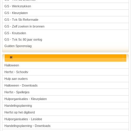
GS - Werkstukken
GS - Kleurplaten
GS - Tvk 5b Reformatie
GS - Zelf zoeken in bronnen
GS - Knutselen
GS - Tvk 5c 80 jaar oorlog
Gulden Sporenslag
H
Halloween
Herfst - Schooltv
Hulp aan ouders
Halloween - Downloads
Herfst - Spelletjes
Hulporganisaties - Kleurplaten
Handelingsplanning
Herfst op het digibord
Hulporganisaties - Lesidee
Handelingsplanning - Downloads