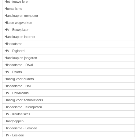
Het nieuwe leren
Humanisme
Handicap en computer
Hiaten wegwerken
HV - Bouwplaten
Handicap en internet
Hindoeïsme
HV - Digibord
Handicap en jongeren
Hindoeïsme - Divali
HV - Divers
Handig voor ouders
Hindoeïsme - Holi
HV - Downloads
Handig voor schoolleiders
Hindoeïsme - Kleurplaten
HV - Knutselsites
Handpoppen
Hindoeïsme - Lesidee
HV - Lesidee