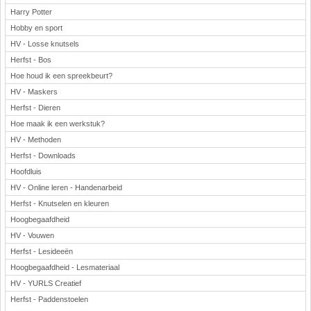
Harry Potter
Hobby en sport
HV - Losse knutsels
Herfst - Bos
Hoe houd ik een spreekbeurt?
HV - Maskers
Herfst - Dieren
Hoe maak ik een werkstuk?
HV - Methoden
Herfst - Downloads
Hoofdluis
HV - Online leren - Handenarbeid
Herfst - Knutselen en kleuren
Hoogbegaafdheid
HV - Vouwen
Herfst - Lesideeën
Hoogbegaafdheid - Lesmateriaal
HV - YURLS Creatief
Herfst - Paddenstoelen