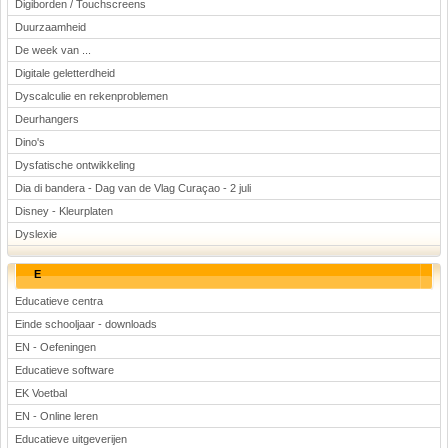
Digiborden / Touchscreens
Duurzaamheid
De week van ...
Digitale geletterdheid
Dyscalculie en rekenproblemen
Deurhangers
Dino's
Dysfatische ontwikkeling
Dia di bandera - Dag van de Vlag Curaçao - 2 juli
Disney - Kleurplaten
Dyslexie
E
Educatieve centra
Einde schooljaar - downloads
EN - Oefeningen
Educatieve software
EK Voetbal
EN - Online leren
Educatieve uitgeverijen