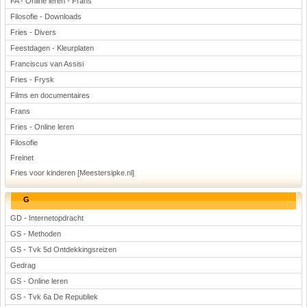
FA - Online leren - Frans
Filosofie - Downloads
Fries - Divers
Feestdagen - Kleurplaten
Franciscus van Assisi
Fries - Frysk
Films en documentaires
Frans
Fries - Online leren
Filosofie
Freinet
Fries voor kinderen [Meestersipke.nl]
G
GD - Internetopdracht
GS - Methoden
GS - Tvk 5d Ontdekkingsreizen
Gedrag
GS - Online leren
GS - Tvk 6a De Republiek