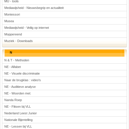
MU - tools
Mediawijsheid - Nieuwsbegrip en actualiteit
Montessori
Musea
Mediawijsheid - Veilig op internet
Moppereend
Muziek - Downloads
N
N & T - Methoden
NE - Alfabet
NE - Visuele discriminatie
Naar de brugklas : video's
NE - Auditieve analyse
NE - Woorden met:
Nanda Roep
NE - Flitsen bij VLL
Nederland Leest Junior
Nationale Bijentelling
NE - Lessen bij VLL