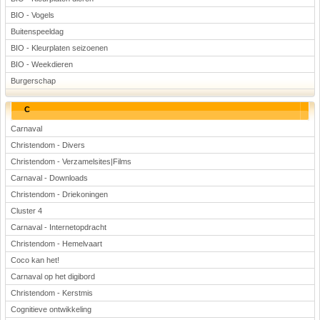
BIO - Vogels
Buitenspeeldag
BIO - Kleurplaten seizoenen
BIO - Weekdieren
Burgerschap
C
Carnaval
Christendom - Divers
Christendom - Verzamelsites|Films
Carnaval - Downloads
Christendom - Driekoningen
Cluster 4
Carnaval - Internetopdracht
Christendom - Hemelvaart
Coco kan het!
Carnaval op het digibord
Christendom - Kerstmis
Cognitieve ontwikkeling