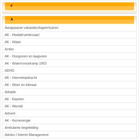
#
A
Aangepaste vakanties/logeerhuizen
AK - Heelal/ruimtevaart
AK - Water
Acties
AK - Hoogveen en laagveen
AK - Watersnoodramp 1953
ADHD
AK - Internetopdracht
AK - Weer en klimaat
Adoptie
AK - Kaarten
AK - Wereld
Advent
AK - Kernenergie
Ambulante begeleiding
Advies / Interim Management