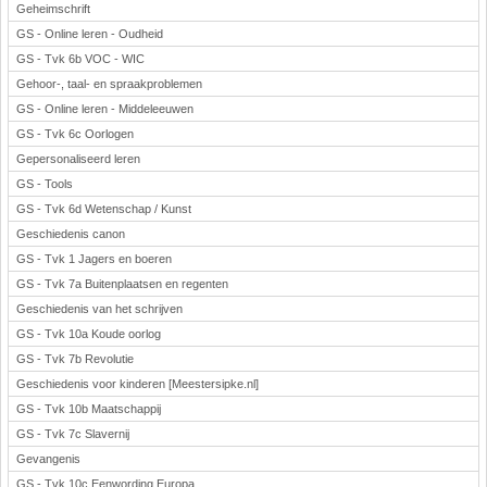
Geheimschrift
GS - Online leren - Oudheid
GS - Tvk 6b VOC - WIC
Gehoor-, taal- en spraakproblemen
GS - Online leren - Middeleeuwen
GS - Tvk 6c Oorlogen
Gepersonaliseerd leren
GS - Tools
GS - Tvk 6d Wetenschap / Kunst
Geschiedenis canon
GS - Tvk 1 Jagers en boeren
GS - Tvk 7a Buitenplaatsen en regenten
Geschiedenis van het schrijven
GS - Tvk 10a Koude oorlog
GS - Tvk 7b Revolutie
Geschiedenis voor kinderen [Meestersipke.nl]
GS - Tvk 10b Maatschappij
GS - Tvk 7c Slavernij
Gevangenis
GS - Tvk 10c Eenwording Europa