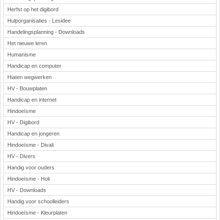
Herfst op het digibord
Hulporganisaties - Lesidee
Handelingsplanning - Downloads
Het nieuwe leren
Humanisme
Handicap en computer
Hiaten wegwerken
HV - Bouwplaten
Handicap en internet
Hindoeïsme
HV - Digibord
Handicap en jongeren
Hindoeïsme - Divali
HV - Divers
Handig voor ouders
Hindoeïsme - Holi
HV - Downloads
Handig voor schoolleiders
Hindoeïsme - Kleurplaten