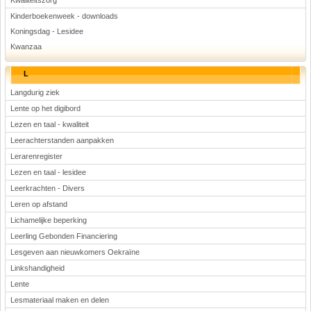
Kwaliteitszorg
Kinderboekenweek - downloads
Koningsdag - Lesidee
Kwanzaa
L
Langdurig ziek
Lente op het digibord
Lezen en taal - kwaliteit
Leerachterstanden aanpakken
Lerarenregister
Lezen en taal - lesidee
Leerkrachten - Divers
Leren op afstand
Lichamelijke beperking
Leerling Gebonden Financiering
Lesgeven aan nieuwkomers Oekraïne
Linkshandigheid
Lente
Lesmateriaal maken en delen