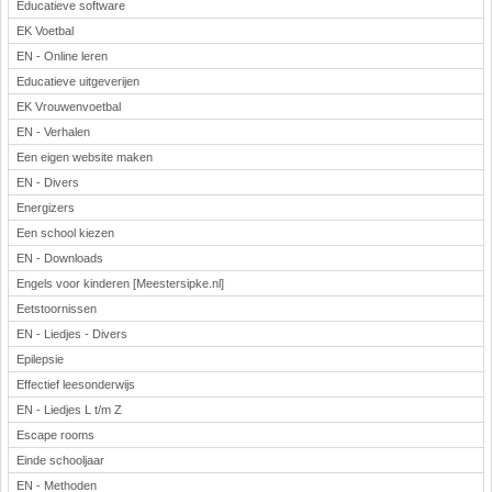
Educatieve software
EK Voetbal
EN - Online leren
Educatieve uitgeverijen
EK Vrouwenvoetbal
EN - Verhalen
Een eigen website maken
EN - Divers
Energizers
Een school kiezen
EN - Downloads
Engels voor kinderen [Meestersipke.nl]
Eetstoornissen
EN - Liedjes - Divers
Epilepsie
Effectief leesonderwijs
EN - Liedjes L t/m Z
Escape rooms
Einde schooljaar
EN - Methoden