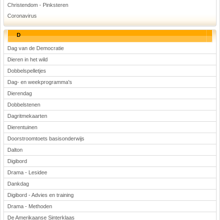
Christendom - Pinksteren
Coronavirus
D
Dag van de Democratie
Dieren in het wild
Dobbelspelletjes
Dag- en weekprogramma's
Dierendag
Dobbelstenen
Dagritmekaarten
Dierentuinen
Doorstroomtoets basisonderwijs
Dalton
Digibord
Drama - Lesidee
Dankdag
Digibord - Advies en training
Drama - Methoden
De Amerikaanse Sinterklaas