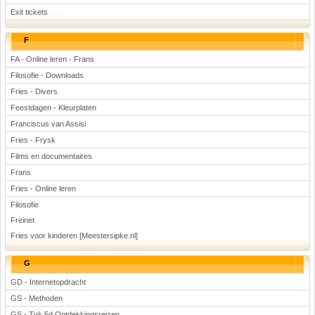
Exit tickets
F
FA - Online leren - Frans
Filosofie - Downloads
Fries - Divers
Feestdagen - Kleurplaten
Franciscus van Assisi
Fries - Frysk
Films en documentaires
Frans
Fries - Online leren
Filosofie
Freinet
Fries voor kinderen [Meestersipke.nl]
G
GD - Internetopdracht
GS - Methoden
GS - Tvk 5d Ontdekkingsreizen