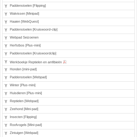
Paddenstoelen [Flipping]
Walvissen [Minipad]
Haaien [WebQuest]
Paddenstoelen [Kruiswoord-clip]
Webpad Seizoenen
Herfstbos [Plus-mini]
Paddenstoelen [Kruiswoordclip]
Werkboekje Reptielen en amfibieën
Honden [mini-pad]
Paddenstoelen [Webpad]
Winter [Plus-mini]
Huisdieren [Plus-mini]
Reptielen [Webpad]
Zeehond [Mini-pad]
Insecten [Flipping]
Roofvogels [Mini-pad]
Zintuigen [Webpad]