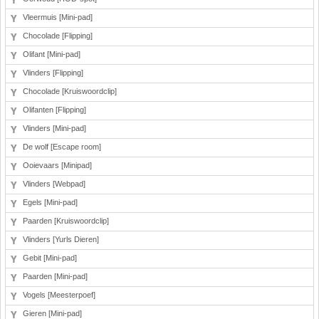
Vleermuis [Mini-pad]
Chocolade [Flipping]
Olifant [Mini-pad]
Vlinders [Flipping]
Chocolade [Kruiswoordclip]
Olifanten [Flipping]
Vlinders [Mini-pad]
De wolf [Escape room]
Ooievaars [Minipad]
Vlinders [Webpad]
Egels [Mini-pad]
Paarden [Kruiswoordclip]
Vlinders [Yurls Dieren]
Gebit [Mini-pad]
Paarden [Mini-pad]
Vogels [Meesterpoef]
Gieren [Mini-pad]