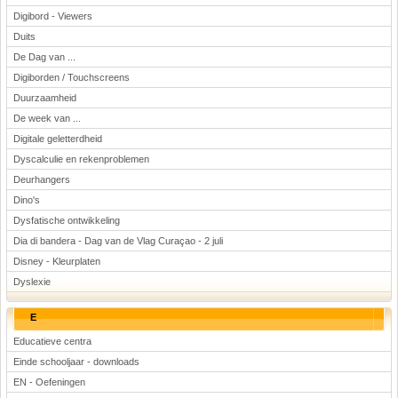
Digibord - Viewers
Duits
De Dag van ...
Digiborden / Touchscreens
Duurzaamheid
De week van ...
Digitale geletterdheid
Dyscalculie en rekenproblemen
Deurhangers
Dino's
Dysfatische ontwikkeling
Dia di bandera - Dag van de Vlag Curaçao - 2 juli
Disney - Kleurplaten
Dyslexie
E
Educatieve centra
Einde schooljaar - downloads
EN - Oefeningen