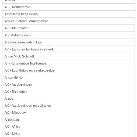
Advent
AK - Kernenergie
Ambulante begeleiding
Advies / Interim Management
AK - Kleurplaten
Angststoornissen
Afscheidsmusicals - Tips
AK - Land- en tuinbouw / veeteelt
Annie M.G. Schmidt
AI - Kunstmatige Intelligentie
AK - Luchtfoto's en satellietbeelden
Anton de Kom
AK - Aardbevingen
AK - Methoden
Aruba
AK - Aardbevingen en vulkanen
AK - Mijnbouw
Arubadag
AK - Afrika
AK - Milieu