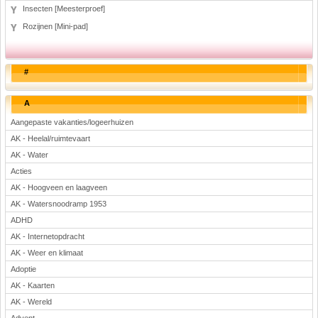
Insecten [Meesterproef]
Rozijnen [Mini-pad]
#
A
Aangepaste vakanties/logeerhuizen
AK - Heelal/ruimtevaart
AK - Water
Acties
AK - Hoogveen en laagveen
AK - Watersnoodramp 1953
ADHD
AK - Internetopdracht
AK - Weer en klimaat
Adoptie
AK - Kaarten
AK - Wereld