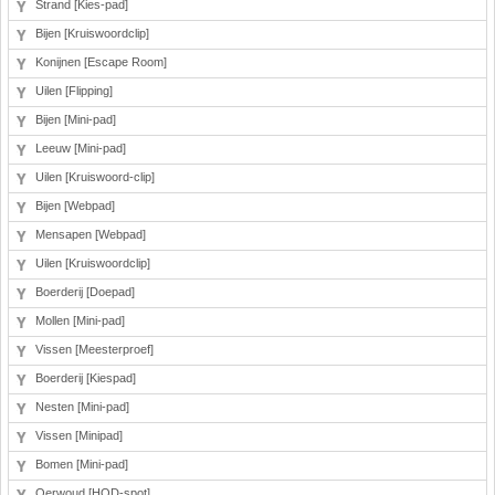
Strand [Kies-pad]
Bijen [Kruiswoordclip]
Konijnen [Escape Room]
Uilen [Flipping]
Bijen [Mini-pad]
Leeuw [Mini-pad]
Uilen [Kruiswoord-clip]
Bijen [Webpad]
Mensapen [Webpad]
Uilen [Kruiswoordclip]
Boerderij [Doepad]
Mollen [Mini-pad]
Vissen [Meesterproef]
Boerderij [Kiespad]
Nesten [Mini-pad]
Vissen [Minipad]
Bomen [Mini-pad]
Oerwoud [HOD-spot]