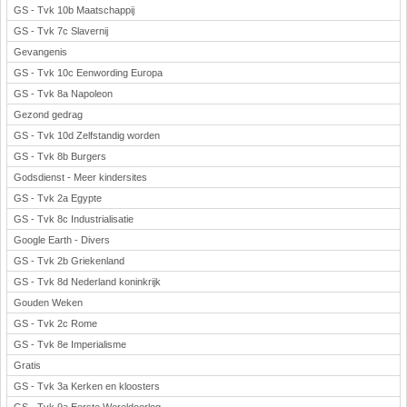
GS - Tvk 10b Maatschappij
GS - Tvk 7c Slavernij
Gevangenis
GS - Tvk 10c Eenwording Europa
GS - Tvk 8a Napoleon
Gezond gedrag
GS - Tvk 10d Zelfstandig worden
GS - Tvk 8b Burgers
Godsdienst - Meer kindersites
GS - Tvk 2a Egypte
GS - Tvk 8c Industrialisatie
Google Earth - Divers
GS - Tvk 2b Griekenland
GS - Tvk 8d Nederland koninkrijk
Gouden Weken
GS - Tvk 2c Rome
GS - Tvk 8e Imperialisme
Gratis
GS - Tvk 3a Kerken en kloosters