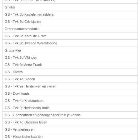
GS - Tvk 9a Eerste Wereldoorlog
Grieks
GS - Tvk 3b Kastelen en ridders
GS - Tvk 9b Crisisjaren
Groepsaccommodatie
GS - Tvk 3c Karel de Grote
GS - Tvk 9c Tweede Wereldoorlog
Grutte Pier
GS - Tvk 3d Vikingen
GS - Tvk 9d Anne Frank
GS - Divers
GS - Tvk 4a Steden
GS - Tvk 9e Herdenken en vieren
GS - Downloads
GS - Tvk 4b Kruistochten
GS - Tvk 9f Nederlands-Indië
GS - Ganzenbord en geheugenspel: test je kennis
GS - Tvk 4c Dagelijks leven
GS - Vensterlessen
GS - Historische kaarten