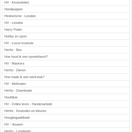
HV - Knutselsites
Handpoppen
Hindoeïsme - Lesidee
HV - Lesidee
Harry Potter
Hobby en sport
HV - Losse knutsels
Herfst - Bos
Hoe houd ik een spreekbeurt?
HV - Maskers
Herfst - Dieren
Hoe maak ik een werkstuk?
HV - Methoden
Herfst - Downloads
Hoofdluis
HV - Online leren - Handenarbeid
Herfst - Knutselen en kleuren
Hoogbegaafdheid
HV - Vouwen
Herfst - Lesideeën