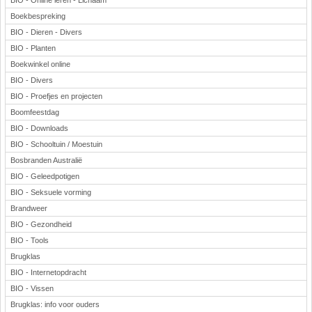
BIO - Online leren - Lichaam
Boekbespreking
BIO - Dieren - Divers
BIO - Planten
Boekwinkel online
BIO - Divers
BIO - Proefjes en projecten
Boomfeestdag
BIO - Downloads
BIO - Schooltuin / Moestuin
Bosbranden Australië
BIO - Geleedpotigen
BIO - Seksuele vorming
Brandweer
BIO - Gezondheid
BIO - Tools
Brugklas
BIO - Internetopdracht
BIO - Vissen
Brugklas: info voor ouders