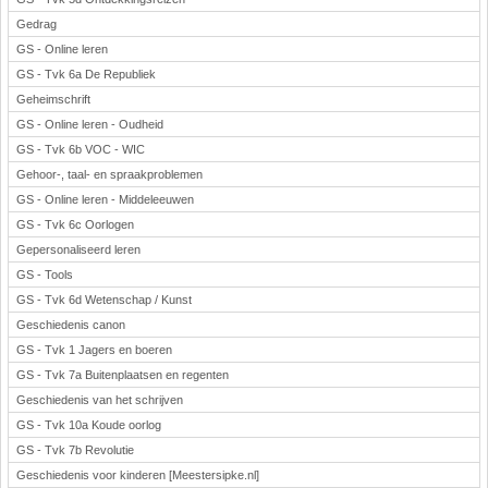
Gedrag
GS - Online leren
GS - Tvk 6a De Republiek
Geheimschrift
GS - Online leren - Oudheid
GS - Tvk 6b VOC - WIC
Gehoor-, taal- en spraakproblemen
GS - Online leren - Middeleeuwen
GS - Tvk 6c Oorlogen
Gepersonaliseerd leren
GS - Tools
GS - Tvk 6d Wetenschap / Kunst
Geschiedenis canon
GS - Tvk 1 Jagers en boeren
GS - Tvk 7a Buitenplaatsen en regenten
Geschiedenis van het schrijven
GS - Tvk 10a Koude oorlog
GS - Tvk 7b Revolutie
Geschiedenis voor kinderen [Meestersipke.nl]