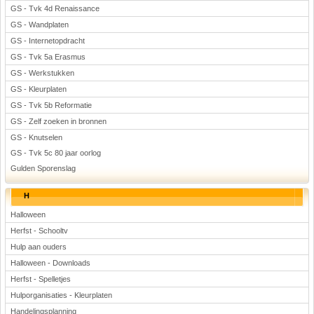
GS - Tvk 4d Renaissance
GS - Wandplaten
GS - Internetopdracht
GS - Tvk 5a Erasmus
GS - Werkstukken
GS - Kleurplaten
GS - Tvk 5b Reformatie
GS - Zelf zoeken in bronnen
GS - Knutselen
GS - Tvk 5c 80 jaar oorlog
Gulden Sporenslag
H
Halloween
Herfst - Schooltv
Hulp aan ouders
Halloween - Downloads
Herfst - Spelletjes
Hulporganisaties - Kleurplaten
Handelingsplanning