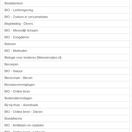
Beelddenken
BIO - Leefomgeving
BIO - Zoeken in verzamelsites
Begeleiding - Divers
BIO - Menselijk lichaam
BIO - Zoogdieren
Belonen
BIO - Methoden
Biologie voor kinderen [Meestersipke.nl]
Beroepen
BIO - Natuur
Blockchain - Bitcoin
Beroepsverenigingen
BIO - Online leren
Bodemdierendagen
Bij mij thuis - downloads
BIO - Online leren - Dieren
Boeddhisme
BIO - Amfibieën en reptielen