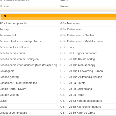
Films en documentaires
Frans
Filosofie
Freinet
G
GD - Internetopdracht
GS - Methoden
Gedrag
GS - Online leren
Geheimschrift
GS - Online leren - Oudheid
Gehoor-, taal- en spraakproblemen
GS - Online leren - Middeleeuwen
Gepersonaliseerd leren
GS - Tools
Geschiedenis canon
GS - Tvk 1 Jagers en boeren
Geschiedenis van het schrijven
GS - Tvk 10a Koude oorlog
Geschiedenis voor kinderen [Meestersipke.nl]
GS - Tvk 10b Maatschappij
Gevangenis
GS - Tvk 10c Eenwording Europa
Gezond gedrag
GS - Tvk 10d Zelfstandig worden
Godsdienst - Meer kindersites
GS - Tvk 2a Egypte
Google Earth - Divers
GS - Tvk 2b Griekenland
Gouden Weken
GS - Tvk 2c Rome
Gratis
GS - Tvk 3a Kerken en kloosters
Grieks
GS - Tvk 3b Kastelen en ridders
Groepsaccommodatie
GS - Tvk 3c Karel de Grote