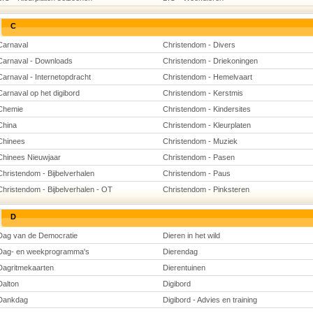
C
Carnaval
Christendom - Divers
Carnaval - Downloads
Christendom - Driekoningen
Carnaval - Internetopdracht
Christendom - Hemelvaart
Carnaval op het digibord
Christendom - Kerstmis
Chemie
Christendom - Kindersites
China
Christendom - Kleurplaten
Chinees
Christendom - Muziek
Chinees Nieuwjaar
Christendom - Pasen
Christendom - Bijbelverhalen
Christendom - Paus
Christendom - Bijbelverhalen - OT
Christendom - Pinksteren
D
Dag van de Democratie
Dieren in het wild
Dag- en weekprogramma's
Dierendag
Dagritmekaarten
Dierentuinen
Dalton
Digibord
Dankdag
Digibord - Advies en training