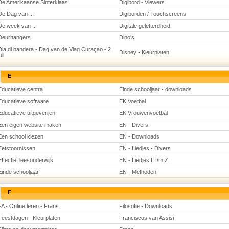
De Amerikaanse Sinterklaas
Digibord - Viewers
De Dag van ...
Digiborden / Touchscreens
De week van ...
Digitale geletterdheid
Deurhangers
Dino's
Dia di bandera - Dag van de Vlag Curaçao - 2
Disney - Kleurplaten
uli
E
Educatieve centra
Einde schooljaar - downloads
Educatieve software
EK Voetbal
Educatieve uitgeverijen
EK Vrouwenvoetbal
Een eigen website maken
EN - Divers
Een school kiezen
EN - Downloads
Eetstoornissen
EN - Liedjes - Divers
Effectief leesonderwijs
EN - Liedjes L t/m Z
Einde schooljaar
EN - Methoden
F
FA - Online leren - Frans
Filosofie - Downloads
Feestdagen - Kleurplaten
Franciscus van Assisi