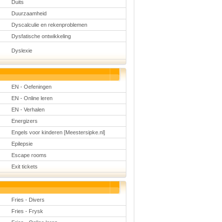
Duits
Duurzaamheid
Dyscalculie en rekenproblemen
Dysfatische ontwikkeling
Dyslexie
EN - Oefeningen
EN - Online leren
EN - Verhalen
Energizers
Engels voor kinderen [Meestersipke.nl]
Epilepsie
Escape rooms
Exit tickets
Fries - Divers
Fries - Frysk