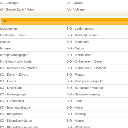
AK - Geologie
AK - Volken
AK - Google Earth / Maps
AK - Vulkanen
B
Beelddenken
BIO - Leefomgeving
Begeleiding - Divers
BIO - Menselijk lichaam
Belonen
BIO - Methoden
Beroepen
BIO - Natuur
Beroepsverenigingen
BIO - Online leren
Bij mij thuis - downloads
BIO - Online leren - Dieren
BIO - Amfibieën en reptielen
BIO - Online leren - Lichaam
BIO - Dieren - Divers
BIO - Planten
BIO - Divers
BIO - Proefjes en projecten
BIO - Downloads
BIO - Schooltuin / Moestuin
BIO - Geleedpotigen
BIO - Seksuele vorming
BIO - Gezondheid
BIO - Tools
BIO - Internetopdracht
BIO - Vissen
BIO - Kleurplaten
BIO - Voeding
BIO - Kleurplaten dieren
BIO - Vogels
BIO - Kleurplaten seizoenen
BIO - Weekdieren