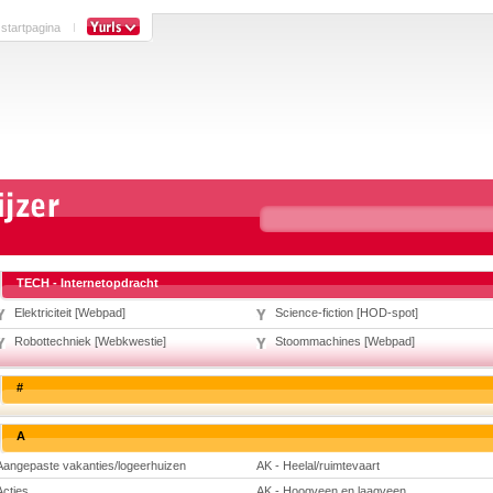
 startpagina
TECH - Internetopdracht
Elektriciteit [Webpad]
Science-fiction [HOD-spot]
Robottechniek [Webkwestie]
Stoommachines [Webpad]
#
A
Aangepaste vakanties/logeerhuizen
AK - Heelal/ruimtevaart
Acties
AK - Hoogveen en laagveen