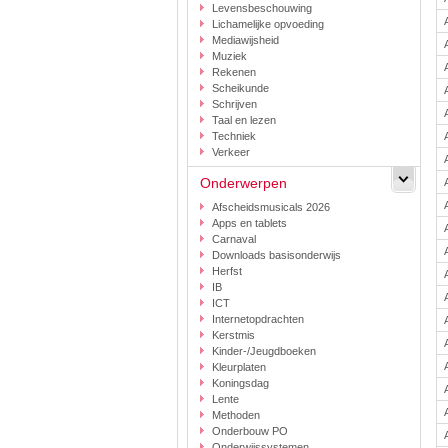
Levensbeschouwing
Lichamelijke opvoeding
Mediawijsheid
Muziek
Rekenen
Scheikunde
Schrijven
Taal en lezen
Techniek
Verkeer
Onderwerpen
Afscheidsmusicals 2026
Apps en tablets
Carnaval
Downloads basisonderwijs
Herfst
IB
ICT
Internetopdrachten
Kerstmis
Kinder-/Jeugdboeken
Kleurplaten
Koningsdag
Lente
Methoden
Onderbouw PO
Onderwijssystemen