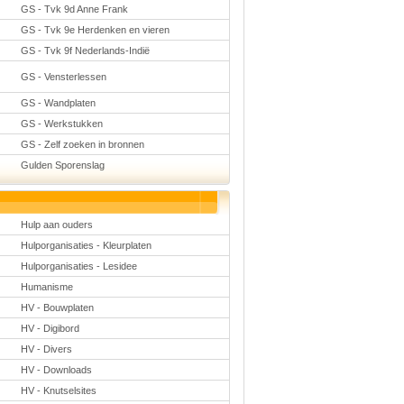
GS - Tvk 9d Anne Frank
GS - Tvk 9e Herdenken en vieren
GS - Tvk 9f Nederlands-Indië
GS - Vensterlessen
GS - Wandplaten
GS - Werkstukken
GS - Zelf zoeken in bronnen
Gulden Sporenslag
Hulp aan ouders
Hulporganisaties - Kleurplaten
Hulporganisaties - Lesidee
Humanisme
HV - Bouwplaten
HV - Digibord
HV - Divers
HV - Downloads
HV - Knutselsites