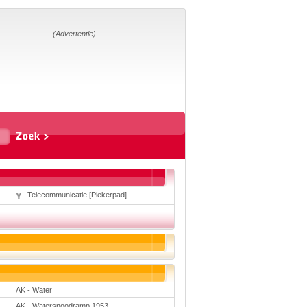
Home
Suggesties
Adverteren
(Advertentie)
Eigen
startpagina
Vakken
Aardrijkskunde
Biologie
Engels
Frans, Duits,
Chinees, Spaans
Geschiedenis
Telecommunicatie [Piekerpad]
Handvaardigheid en
Tekenen
Kunst en Cultuur
Levensbeschouwing
Lichamelijke
opvoeding
Mediawijsheid
Muziek
Rekenen
AK - Water
Scheikunde
Schrijven
AK - Watersnoodramp 1953