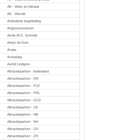
Taal en lezen
AK - Weer en klimaat
Techniek
Verkeer
AK - Wereld
Ambulante begeleiding
Onderwerpen
Angststoornissen
Afscheidsmusicals
2026
Annie M.G. Schmidt
Apps en tablets
Anton de Kom
Carnaval
Downloads
Aruba
basisonderwijs
Arubadag
Herfst
IB
Astrid Lindgren
ICT
Attractieparken - buitenland
Internetopdrachten
Kerstmis
Attractieparken - DR
Kinder-/Jeugdboeken
Attractieparken - FLE
Kleurplaten
Koningsdag
Attractieparken - FRL
Lente
Attractieparken - GLD
Methoden
Attractieparken - LB
Onderbouw PO
Onderwijssystemen
Attractieparken - NB
Ouders
Attractieparken - NH
Pasen
Passend onderwijs
Attractieparken - OV
Rekenwerkbladen
Attractieparken - ZH
Scheikunde