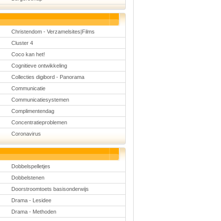
Christendom - Verzamelsites|Films
Cluster 4
Coco kan het!
Cognitieve ontwikkeling
Collecties digibord - Panorama
Communicatie
Communicatiesystemen
Complimentendag
Concentratieproblemen
Coronavirus
Dobbelspelletjes
Dobbelstenen
Doorstroomtoets basisonderwijs
Drama - Lesidee
Drama - Methoden