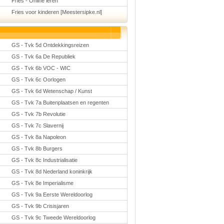
Fries - Online leren
Fries voor kinderen [Meestersipke.nl]
GS - Tvk 5d Ontdekkingsreizen
GS - Tvk 6a De Republiek
GS - Tvk 6b VOC - WIC
GS - Tvk 6c Oorlogen
GS - Tvk 6d Wetenschap / Kunst
GS - Tvk 7a Buitenplaatsen en regenten
GS - Tvk 7b Revolutie
GS - Tvk 7c Slavernij
GS - Tvk 8a Napoleon
GS - Tvk 8b Burgers
GS - Tvk 8c Industrialisatie
GS - Tvk 8d Nederland koninkrijk
GS - Tvk 8e Imperialisme
GS - Tvk 9a Eerste Wereldoorlog
GS - Tvk 9b Crisisjaren
GS - Tvk 9c Tweede Wereldoorlog