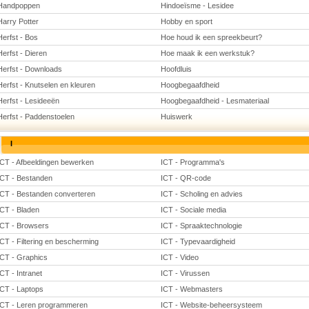
Handpoppen
Hindoeïsme - Lesidee
Harry Potter
Hobby en sport
Herfst - Bos
Hoe houd ik een spreekbeurt?
Herfst - Dieren
Hoe maak ik een werkstuk?
Herfst - Downloads
Hoofdluis
Herfst - Knutselen en kleuren
Hoogbegaafdheid
Herfst - Lesideeën
Hoogbegaafdheid - Lesmateriaal
Herfst - Paddenstoelen
Huiswerk
I
ICT - Afbeeldingen bewerken
ICT - Programma's
ICT - Bestanden
ICT - QR-code
ICT - Bestanden converteren
ICT - Scholing en advies
ICT - Bladen
ICT - Sociale media
ICT - Browsers
ICT - Spraaktechnologie
ICT - Filtering en bescherming
ICT - Typevaardigheid
ICT - Graphics
ICT - Video
ICT - Intranet
ICT - Virussen
ICT - Laptops
ICT - Webmasters
ICT - Leren programmeren
ICT - Website-beheersysteem