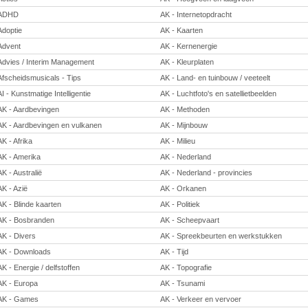
ADHD
AK - Internetopdracht
Adoptie
AK - Kaarten
Advent
AK - Kernenergie
Advies / Interim Management
AK - Kleurplaten
Afscheidsmusicals - Tips
AK - Land- en tuinbouw / veeteelt
AI - Kunstmatige Intelligentie
AK - Luchtfoto's en satellietbeelden
AK - Aardbevingen
AK - Methoden
AK - Aardbevingen en vulkanen
AK - Mijnbouw
AK - Afrika
AK - Milieu
AK - Amerika
AK - Nederland
AK - Australië
AK - Nederland - provincies
AK - Azië
AK - Orkanen
AK - Blinde kaarten
AK - Politiek
AK - Bosbranden
AK - Scheepvaart
AK - Divers
AK - Spreekbeurten en werkstukken
AK - Downloads
AK - Tijd
AK - Energie / delfstoffen
AK - Topografie
AK - Europa
AK - Tsunami
AK - Games
AK - Verkeer en vervoer