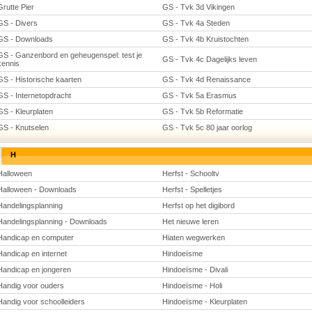
Grutte Pier
GS - Tvk 3d Vikingen
GS - Divers
GS - Tvk 4a Steden
GS - Downloads
GS - Tvk 4b Kruistochten
GS - Ganzenbord en geheugenspel: test je
GS - Tvk 4c Dagelijks leven
kennis
GS - Historische kaarten
GS - Tvk 4d Renaissance
GS - Internetopdracht
GS - Tvk 5a Erasmus
GS - Kleurplaten
GS - Tvk 5b Reformatie
GS - Knutselen
GS - Tvk 5c 80 jaar oorlog
H
Halloween
Herfst - Schooltv
Halloween - Downloads
Herfst - Spelletjes
Handelingsplanning
Herfst op het digibord
Handelingsplanning - Downloads
Het nieuwe leren
Handicap en computer
Hiaten wegwerken
Handicap en internet
Hindoeïsme
Handicap en jongeren
Hindoeïsme - Divali
Handig voor ouders
Hindoeïsme - Holi
Handig voor schoolleiders
Hindoeïsme - Kleurplaten