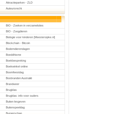
Schoolmanagement
Attractieparken - ZLD
Schoolreis
Auteursrecht
Sinterklaas
Valentijn
Voetbal
Voorleesdagen
BIO - Zoeken in verzamelsites
Winter
Zomer
BIO - Zoogdieren
Biologie voor kinderen [Meestersipke.nl]
Blockchain - Bitcoin
Bodemdierendagen
Boeddhisme
Boekbespreking
Boekwinkel online
Boomfeestdag
Bosbranden Australië
Brandweer
Brugklas
Brugklas: info voor ouders
Buiten lesgeven
Buitenspeeldag
Burgerschap