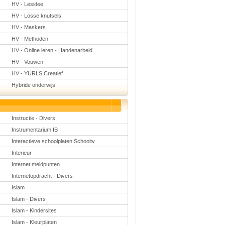
HV - Lesidee
HV - Losse knutsels
HV - Maskers
HV - Methoden
HV - Online leren - Handenarbeid
HV - Vouwen
HV - YURLS Creatief
Hybride onderwijs
Instructie - Divers
Instrumentarium IB
Interactieve schoolplaten Schooltv
Interieur
Internet meldpunten
Internetopdracht - Divers
Islam
Islam - Divers
Islam - Kindersites
Islam - Kleurplaten