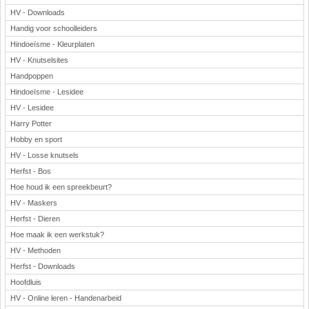
HV - Downloads
Handig voor schoolleiders
Hindoeïsme - Kleurplaten
HV - Knutselsites
Handpoppen
Hindoeïsme - Lesidee
HV - Lesidee
Harry Potter
Hobby en sport
HV - Losse knutsels
Herfst - Bos
Hoe houd ik een spreekbeurt?
HV - Maskers
Herfst - Dieren
Hoe maak ik een werkstuk?
HV - Methoden
Herfst - Downloads
Hoofdluis
HV - Online leren - Handenarbeid