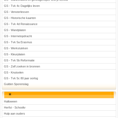
GS - Tvk 4c Dagelijks leven
GS - Vensterlessen
GS - Historische kaarten
GS - Tvk 4d Renaissance
GS - Wandplaten
GS - Internetopdracht
GS - Tvk 5a Erasmus
GS - Werkstukken
GS - Kleurplaten
GS - Tvk 5b Reformatie
GS - Zelf zoeken in bronnen
GS - Knutselen
GS - Tvk 5c 80 jaar oorlog
Gulden Sporenslag
H
Halloween
Herfst - Schooltv
Hulp aan ouders