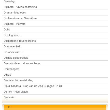
Dankdag
Digibord - Advies en training
Drama - Methoden
De Amerikaanse Sinterklaas
Digibord - Viewers
Duits
De Dag van ...
Digiborden / Touchscreens
Duurzaamheid
De week van ...
Digitale geletterdheid
Dyscalculie en rekenproblemen
Deurhangers
Dino's
Dysfatische ontwikkeling
Dia di bandera - Dag van de Vlag Curaçao - 2 juli
Disney - Kleurplaten
Dyslexie
E