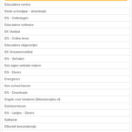
Educatieve centra
Einde schooljaar - downloads
EN - Oefeningen
Educatieve software
EK Voetbal
EN - Online leren
Educatieve uitgeverijen
EK Vrouwenvoetbal
EN - Verhalen
Een eigen website maken
EN - Divers
Energizers
Een school kiezen
EN - Downloads
Engels voor kinderen [Meestersipke.nl]
Eetstoornissen
EN - Liedjes - Divers
Epilepsie
Effectief leesonderwijs