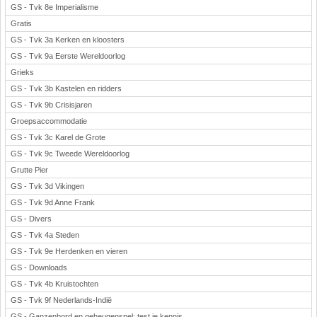
GS - Tvk 8e Imperialisme
Gratis
GS - Tvk 3a Kerken en kloosters
GS - Tvk 9a Eerste Wereldoorlog
Grieks
GS - Tvk 3b Kastelen en ridders
GS - Tvk 9b Crisisjaren
Groepsaccommodatie
GS - Tvk 3c Karel de Grote
GS - Tvk 9c Tweede Wereldoorlog
Grutte Pier
GS - Tvk 3d Vikingen
GS - Tvk 9d Anne Frank
GS - Divers
GS - Tvk 4a Steden
GS - Tvk 9e Herdenken en vieren
GS - Downloads
GS - Tvk 4b Kruistochten
GS - Tvk 9f Nederlands-Indië
GS - Ganzenbord en geheugenspel: test je kennis