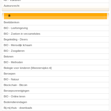
AK - Vulkanen
Auteursrecht
B
Beelddenken
BIO - Leefomgeving
BIO - Zoeken in verzamelsites
Begeleiding - Divers
BIO - Menselijk lichaam
BIO - Zoogdieren
Belonen
BIO - Methoden
Biologie voor kinderen [Meestersipke.nl]
Beroepen
BIO - Natuur
Blockchain - Bitcoin
Beroepsverenigingen
BIO - Online leren
Bodemdierendagen
Bij mij thuis - downloads