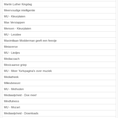
Martin Luther Kingdag
Meervoudige intelligentie
MU - Kleurplaten
Max Verstappen
Mensen - Kleurplaten
MU - Lesidee
Maximiliaan Modderman geeft een feestje
Metaverse
MU - Liedjes
Mediacoach
Mexicaanse griep
MU - Meer Yurlspagina's over muziek
Mediatheek
Milieubewust
MU - Methoden
Mediawijsheid - Doe mee!
Mindfulness
MU - Mozart
Mediawijsheid - Downloads