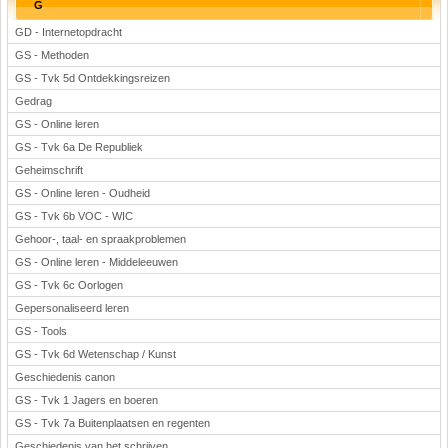
G
GD - Internetopdracht
GS - Methoden
GS - Tvk 5d Ontdekkingsreizen
Gedrag
GS - Online leren
GS - Tvk 6a De Republiek
Geheimschrift
GS - Online leren - Oudheid
GS - Tvk 6b VOC - WIC
Gehoor-, taal- en spraakproblemen
GS - Online leren - Middeleeuwen
GS - Tvk 6c Oorlogen
Gepersonaliseerd leren
GS - Tools
GS - Tvk 6d Wetenschap / Kunst
Geschiedenis canon
GS - Tvk 1 Jagers en boeren
GS - Tvk 7a Buitenplaatsen en regenten
Geschiedenis van het schrijven