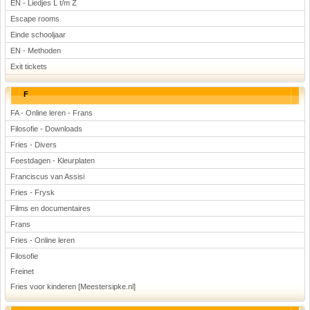
EN - Liedjes L t/m Z
Escape rooms
Einde schooljaar
EN - Methoden
Exit tickets
F
FA - Online leren - Frans
Filosofie - Downloads
Fries - Divers
Feestdagen - Kleurplaten
Franciscus van Assisi
Fries - Frysk
Films en documentaires
Frans
Fries - Online leren
Filosofie
Freinet
Fries voor kinderen [Meestersipke.nl]