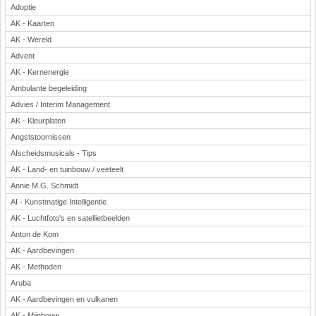
Adoptie
AK - Kaarten
AK - Wereld
Advent
AK - Kernenergie
Ambulante begeleiding
Advies / Interim Management
AK - Kleurplaten
Angststoornissen
Afscheidsmusicals - Tips
AK - Land- en tuinbouw / veeteelt
Annie M.G. Schmidt
AI - Kunstmatige Intelligentie
AK - Luchtfoto's en satellietbeelden
Anton de Kom
AK - Aardbevingen
AK - Methoden
Aruba
AK - Aardbevingen en vulkanen
AK - Mijnbouw