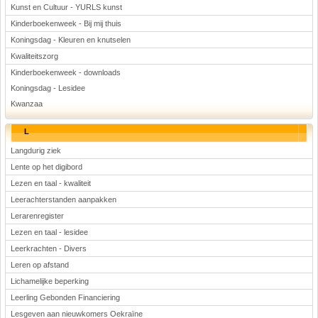
Kunst en Cultuur - YURLS kunst
Kinderboekenweek - Bij mij thuis
Koningsdag - Kleuren en knutselen
Kwaliteitszorg
Kinderboekenweek - downloads
Koningsdag - Lesidee
Kwanzaa
L
Langdurig ziek
Lente op het digibord
Lezen en taal - kwaliteit
Leerachterstanden aanpakken
Lerarenregister
Lezen en taal - lesidee
Leerkrachten - Divers
Leren op afstand
Lichamelijke beperking
Leerling Gebonden Financiering
Lesgeven aan nieuwkomers Oekraïne