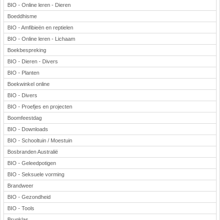
BIO - Online leren - Dieren
Boeddhisme
BIO - Amfibieën en reptielen
BIO - Online leren - Lichaam
Boekbespreking
BIO - Dieren - Divers
BIO - Planten
Boekwinkel online
BIO - Divers
BIO - Proefjes en projecten
Boomfeestdag
BIO - Downloads
BIO - Schooltuin / Moestuin
Bosbranden Australië
BIO - Geleedpotigen
BIO - Seksuele vorming
Brandweer
BIO - Gezondheid
BIO - Tools
Brugklas