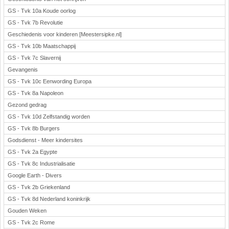
GS - Tvk 10a Koude oorlog
GS - Tvk 7b Revolutie
Geschiedenis voor kinderen [Meestersipke.nl]
GS - Tvk 10b Maatschappij
GS - Tvk 7c Slavernij
Gevangenis
GS - Tvk 10c Eenwording Europa
GS - Tvk 8a Napoleon
Gezond gedrag
GS - Tvk 10d Zelfstandig worden
GS - Tvk 8b Burgers
Godsdienst - Meer kindersites
GS - Tvk 2a Egypte
GS - Tvk 8c Industrialisatie
Google Earth - Divers
GS - Tvk 2b Griekenland
GS - Tvk 8d Nederland koninkrijk
Gouden Weken
GS - Tvk 2c Rome