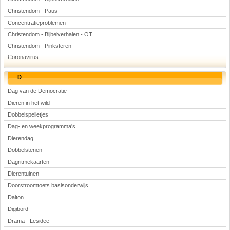
Christendom - Paus
Concentratieproblemen
Christendom - Bijbelverhalen - OT
Christendom - Pinksteren
Coronavirus
D
Dag van de Democratie
Dieren in het wild
Dobbelspelletjes
Dag- en weekprogramma's
Dierendag
Dobbelstenen
Dagritmekaarten
Dierentuinen
Doorstroomtoets basisonderwijs
Dalton
Digibord
Drama - Lesidee