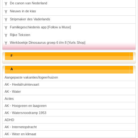
De canon van Nederland
Nieuws in de klas
Stripmaker des Vaderlands
Familiegeschiedenis app [Follow a Muse]
Rijke Teksten
Werkboekje Dinosaurus groep 6 t/m 8 [Yurls Shop]
#
A
Aangepaste vakanties/logeerhuizen
AK - Heelal/ruimtevaart
AK - Water
Acties
AK - Hoogveen en laagveen
AK - Watersnoodramp 1953
ADHD
AK - Internetopdracht
AK - Weer en klimaat