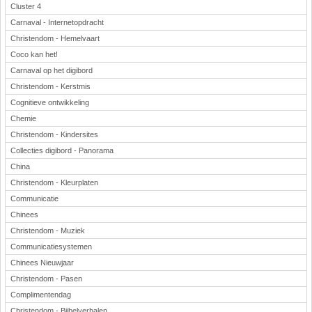
Cluster 4
Carnaval - Internetopdracht
Christendom - Hemelvaart
Coco kan het!
Carnaval op het digibord
Christendom - Kerstmis
Cognitieve ontwikkeling
Chemie
Christendom - Kindersites
Collecties digibord - Panorama
China
Christendom - Kleurplaten
Communicatie
Chinees
Christendom - Muziek
Communicatiesystemen
Chinees Nieuwjaar
Christendom - Pasen
Complimentendag
Christendom - Bijbelverhalen