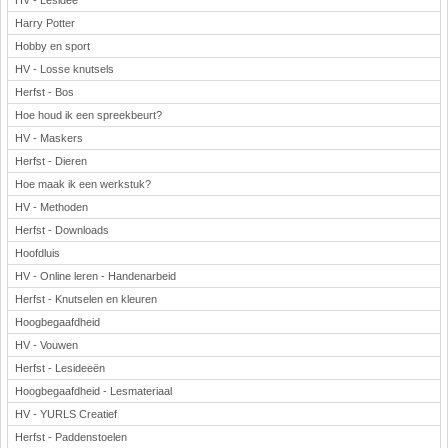
HV - Lesidee
Harry Potter
Hobby en sport
HV - Losse knutsels
Herfst - Bos
Hoe houd ik een spreekbeurt?
HV - Maskers
Herfst - Dieren
Hoe maak ik een werkstuk?
HV - Methoden
Herfst - Downloads
Hoofdluis
HV - Online leren - Handenarbeid
Herfst - Knutselen en kleuren
Hoogbegaafdheid
HV - Vouwen
Herfst - Lesideeën
Hoogbegaafdheid - Lesmateriaal
HV - YURLS Creatief
Herfst - Paddenstoelen