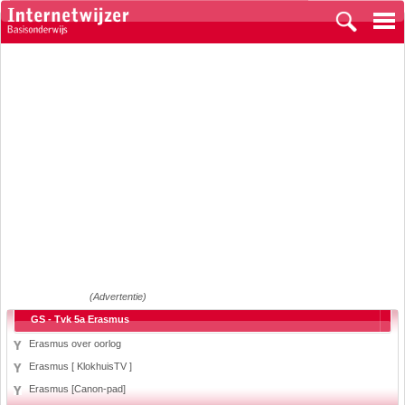
(Advertentie)
GS - Tvk 5a Erasmus
Erasmus over oorlog
Erasmus [ KlokhuisTV ]
Erasmus [Canon-pad]