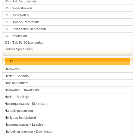
GS - Tvk 5a Erasmus
GS - Werkstukken
GS - Kleurplaten
GS - Tvk 5b Reformatie
GS - Zelf zoeken in bronnen
GS - Knutselen
GS - Tvk 5c 80 jaar oorlog
Gulden Sporenslag
H
Halloween
Herfst - Schooltv
Hulp aan ouders
Halloween - Downloads
Herfst - Spelletjes
Hulporganisaties - Kleurplaten
Handelingsplanning
Herfst op het digibord
Hulporganisaties - Lesidee
Handelingsplanning - Downloads