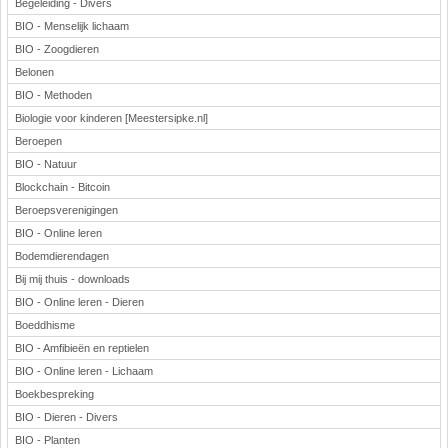
Begeleiding - Divers
BIO - Menselijk lichaam
BIO - Zoogdieren
Belonen
BIO - Methoden
Biologie voor kinderen [Meestersipke.nl]
Beroepen
BIO - Natuur
Blockchain - Bitcoin
Beroepsverenigingen
BIO - Online leren
Bodemdierendagen
Bij mij thuis - downloads
BIO - Online leren - Dieren
Boeddhisme
BIO - Amfibieën en reptielen
BIO - Online leren - Lichaam
Boekbespreking
BIO - Dieren - Divers
BIO - Planten