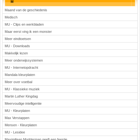
M
Maand van de geschiedenis
Medisch
MU - Clips en werkbladen
Maar eerst ving ik een monster
Meer eindtoetsen
MU - Downloads
Makkelijk lezen
Meer onderwijssystemen
MU - Internetopdracht
Mandala kleurplaten
Meer over voetbal
MU - Klassieke muziek
Martin Luther Kingdag
Meervoudige intelligentie
MU - Kleurplaten
Max Verstappen
Mensen - Kleurplaten
MU - Lesidee
Maximiliaan Modderman geeft een feestje