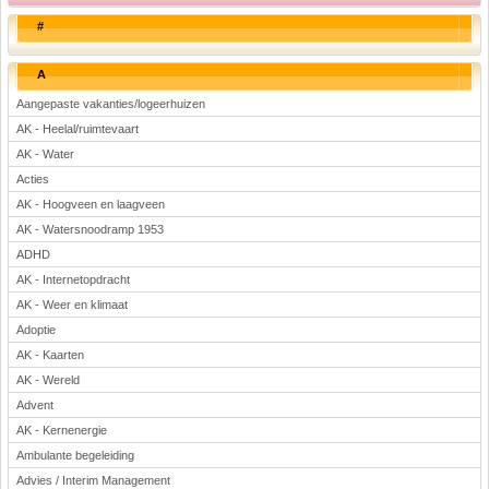
#
A
Aangepaste vakanties/logeerhuizen
AK - Heelal/ruimtevaart
AK - Water
Acties
AK - Hoogveen en laagveen
AK - Watersnoodramp 1953
ADHD
AK - Internetopdracht
AK - Weer en klimaat
Adoptie
AK - Kaarten
AK - Wereld
Advent
AK - Kernenergie
Ambulante begeleiding
Advies / Interim Management