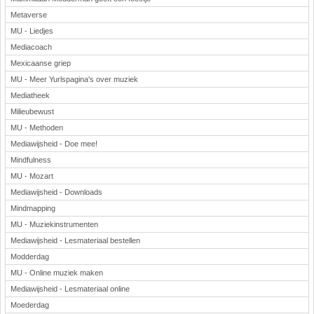
Metaverse
MU - Liedjes
Mediacoach
Mexicaanse griep
MU - Meer Yurlspagina's over muziek
Mediatheek
Milieubewust
MU - Methoden
Mediawijsheid - Doe mee!
Mindfulness
MU - Mozart
Mediawijsheid - Downloads
Mindmapping
MU - Muziekinstrumenten
Mediawijsheid - Lesmateriaal bestellen
Modderdag
MU - Online muziek maken
Mediawijsheid - Lesmateriaal online
Moederdag