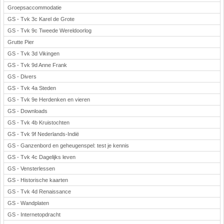
Groepsaccommodatie
GS - Tvk 3c Karel de Grote
GS - Tvk 9c Tweede Wereldoorlog
Grutte Pier
GS - Tvk 3d Vikingen
GS - Tvk 9d Anne Frank
GS - Divers
GS - Tvk 4a Steden
GS - Tvk 9e Herdenken en vieren
GS - Downloads
GS - Tvk 4b Kruistochten
GS - Tvk 9f Nederlands-Indië
GS - Ganzenbord en geheugenspel: test je kennis
GS - Tvk 4c Dagelijks leven
GS - Vensterlessen
GS - Historische kaarten
GS - Tvk 4d Renaissance
GS - Wandplaten
GS - Internetopdracht