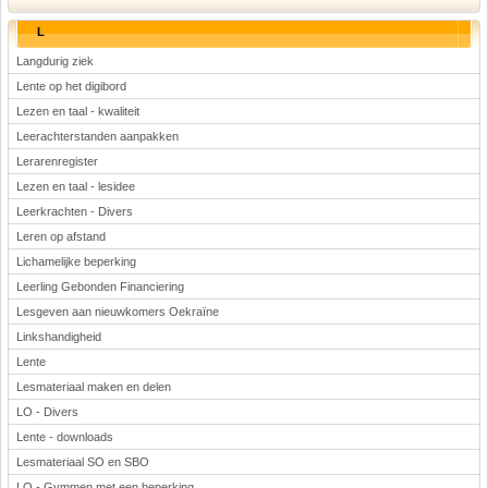
L
Langdurig ziek
Lente op het digibord
Lezen en taal - kwaliteit
Leerachterstanden aanpakken
Lerarenregister
Lezen en taal - lesidee
Leerkrachten - Divers
Leren op afstand
Lichamelijke beperking
Leerling Gebonden Financiering
Lesgeven aan nieuwkomers Oekraïne
Linkshandigheid
Lente
Lesmateriaal maken en delen
LO - Divers
Lente - downloads
Lesmateriaal SO en SBO
LO - Gymmen met een beperking