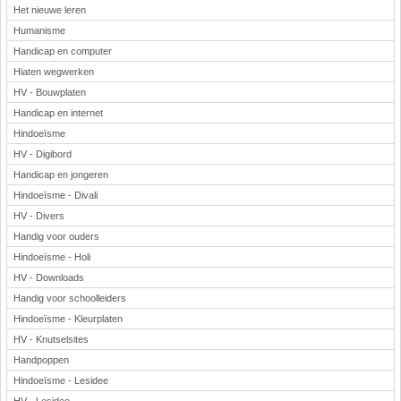
Het nieuwe leren
Humanisme
Handicap en computer
Hiaten wegwerken
HV - Bouwplaten
Handicap en internet
Hindoeïsme
HV - Digibord
Handicap en jongeren
Hindoeïsme - Divali
HV - Divers
Handig voor ouders
Hindoeïsme - Holi
HV - Downloads
Handig voor schoolleiders
Hindoeïsme - Kleurplaten
HV - Knutselsites
Handpoppen
Hindoeïsme - Lesidee