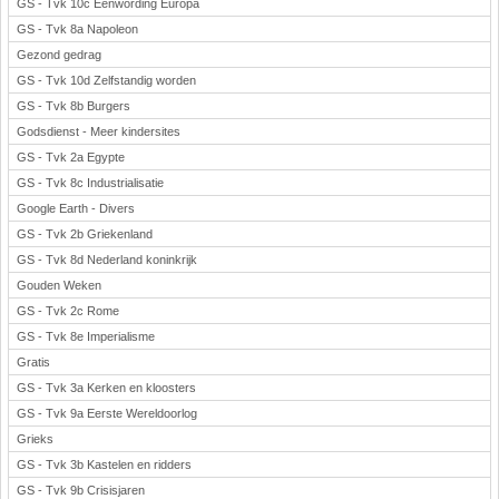
GS - Tvk 10c Eenwording Europa
GS - Tvk 8a Napoleon
Gezond gedrag
GS - Tvk 10d Zelfstandig worden
GS - Tvk 8b Burgers
Godsdienst - Meer kindersites
GS - Tvk 2a Egypte
GS - Tvk 8c Industrialisatie
Google Earth - Divers
GS - Tvk 2b Griekenland
GS - Tvk 8d Nederland koninkrijk
Gouden Weken
GS - Tvk 2c Rome
GS - Tvk 8e Imperialisme
Gratis
GS - Tvk 3a Kerken en kloosters
GS - Tvk 9a Eerste Wereldoorlog
Grieks
GS - Tvk 3b Kastelen en ridders
GS - Tvk 9b Crisisjaren