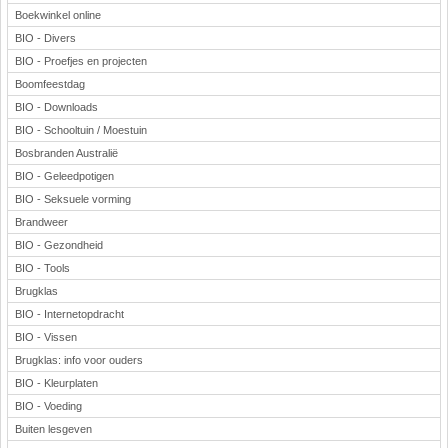
Boekwinkel online
BIO - Divers
BIO - Proefjes en projecten
Boomfeestdag
BIO - Downloads
BIO - Schooltuin / Moestuin
Bosbranden Australië
BIO - Geleedpotigen
BIO - Seksuele vorming
Brandweer
BIO - Gezondheid
BIO - Tools
Brugklas
BIO - Internetopdracht
BIO - Vissen
Brugklas: info voor ouders
BIO - Kleurplaten
BIO - Voeding
Buiten lesgeven