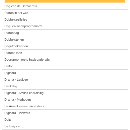
Dag van de Democratie
Dieren in het wild
Dobbelspelletjes
Dag- en weekprogramma's
Dierendag
Dobbelstenen
Dagritmekaarten
Dierentuinen
Doorstroomtoets basisonderwijs
Dalton
Digibord
Drama - Lesidee
Dankdag
Digibord - Advies en training
Drama - Methoden
De Amerikaanse Sinterklaas
Digibord - Viewers
Duits
De Dag van ...