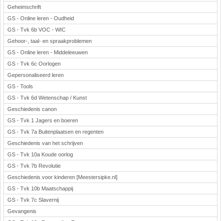
Geheimschrift
GS - Online leren - Oudheid
GS - Tvk 6b VOC - WIC
Gehoor-, taal- en spraakproblemen
GS - Online leren - Middeleeuwen
GS - Tvk 6c Oorlogen
Gepersonaliseerd leren
GS - Tools
GS - Tvk 6d Wetenschap / Kunst
Geschiedenis canon
GS - Tvk 1 Jagers en boeren
GS - Tvk 7a Buitenplaatsen en regenten
Geschiedenis van het schrijven
GS - Tvk 10a Koude oorlog
GS - Tvk 7b Revolutie
Geschiedenis voor kinderen [Meestersipke.nl]
GS - Tvk 10b Maatschappij
GS - Tvk 7c Slavernij
Gevangenis