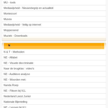
MU - tools
Mediawijsheid - Nieuwsbegrip en actualiteit
Montessori
Musea
Mediawijsheid - Veilig op internet
Moppereend
Muziek - Downloads
N
N & T - Methoden
NE - Alfabet
NE - Visuele discriminatie
Naar de brugklas : video's
NE - Auditieve analyse
NE - Woorden met:
Nanda Roep
NE - Flitsen bij VLL
Nederland Leest Junior
Nationale Bijentelling
NE - Lessen bij VLL