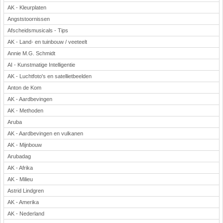
AK - Kleurplaten
Angststoornissen
Afscheidsmusicals - Tips
AK - Land- en tuinbouw / veeteelt
Annie M.G. Schmidt
AI - Kunstmatige Intelligentie
AK - Luchtfoto's en satellietbeelden
Anton de Kom
AK - Aardbevingen
AK - Methoden
Aruba
AK - Aardbevingen en vulkanen
AK - Mijnbouw
Arubadag
AK - Afrika
AK - Milieu
Astrid Lindgren
AK - Amerika
AK - Nederland