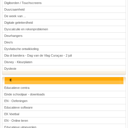
Digiborden / Touchscreens
Duurzaamheid
De week van ...
Digitale geletterdheid
Dyscalculie en rekenproblemen
Deurhangers
Dino's
Dysfatische ontwikkeling
Dia di bandera - Dag van de Vlag Curaçao - 2 juli
Disney - Kleurplaten
Dyslexie
E
Educatieve centra
Einde schooljaar - downloads
EN - Oefeningen
Educatieve software
EK Voetbal
EN - Online leren
Educatieve uitgeverijen