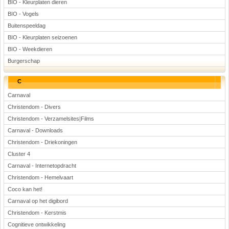
BIO - Kleurplaten dieren
BIO - Vogels
Buitenspeeldag
BIO - Kleurplaten seizoenen
BIO - Weekdieren
Burgerschap
C
Carnaval
Christendom - Divers
Christendom - Verzamelsites|Films
Carnaval - Downloads
Christendom - Driekoningen
Cluster 4
Carnaval - Internetopdracht
Christendom - Hemelvaart
Coco kan het!
Carnaval op het digibord
Christendom - Kerstmis
Cognitieve ontwikkeling