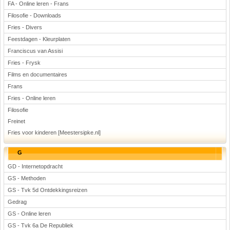
FA - Online leren - Frans
Filosofie - Downloads
Fries - Divers
Feestdagen - Kleurplaten
Franciscus van Assisi
Fries - Frysk
Films en documentaires
Frans
Fries - Online leren
Filosofie
Freinet
Fries voor kinderen [Meestersipke.nl]
G
GD - Internetopdracht
GS - Methoden
GS - Tvk 5d Ontdekkingsreizen
Gedrag
GS - Online leren
GS - Tvk 6a De Republiek