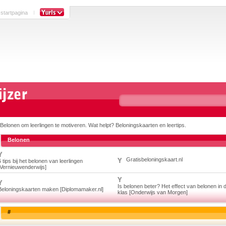
 startpagina
Belonen om leerlingen te motiveren. Wat helpt? Beloningskaarten en leertips.
Belonen
Gratisbeloningskaart.nl
6 tips bij het belonen van leerlingen
[Vernieuwenderwijs]
Is belonen beter? Het effect van belonen in 
Beloningskaarten maken [Diplomamaker.nl]
klas [Onderwijs van Morgen]
#