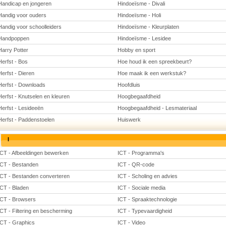
Handicap en jongeren
Hindoeïsme - Divali
Handig voor ouders
Hindoeïsme - Holi
Handig voor schoolleiders
Hindoeïsme - Kleurplaten
Handpoppen
Hindoeïsme - Lesidee
Harry Potter
Hobby en sport
Herfst - Bos
Hoe houd ik een spreekbeurt?
Herfst - Dieren
Hoe maak ik een werkstuk?
Herfst - Downloads
Hoofdluis
Herfst - Knutselen en kleuren
Hoogbegaafdheid
Herfst - Lesideeën
Hoogbegaafdheid - Lesmateriaal
Herfst - Paddenstoelen
Huiswerk
I
ICT - Afbeeldingen bewerken
ICT - Programma's
ICT - Bestanden
ICT - QR-code
ICT - Bestanden converteren
ICT - Scholing en advies
ICT - Bladen
ICT - Sociale media
ICT - Browsers
ICT - Spraaktechnologie
ICT - Filtering en bescherming
ICT - Typevaardigheid
ICT - Graphics
ICT - Video