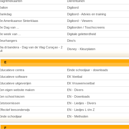
Dagritmekaarten
Dierentuinen
Dalton
Digibord
Dankdag
Digibord - Advies en training
De Amerikaanse Sinterklaas
Digibord - Viewers
De Dag van ...
Digiborden / Touchscreens
De week van ...
Digitale geletterdheid
Deurhangers
Dino's
Dia di bandera - Dag van de Vlag Curaçao - 2
Disney - Kleurplaten
uli
E
Educatieve centra
Einde schooljaar - downloads
Educatieve software
EK Voetbal
Educatieve uitgeverijen
EK Vrouwenvoetbal
Een eigen website maken
EN - Divers
Een school kiezen
EN - Downloads
Eetstoornissen
EN - Liedjes - Divers
Effectief leesonderwijs
EN - Liedjes L t/m Z
Einde schooljaar
EN - Methoden
F