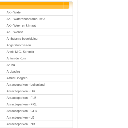
Taal en lezen
Techniek
Verkeer
AK - Water
AK - Watersnoodramp 1953
Onderwerpen
AK - Weer en klimaat
Afscheidsmusicals
2026
AK - Wereld
Apps en tablets
Ambulante begeleiding
Carnaval
Downloads
Angststoornissen
basisonderwijs
Annie M.G. Schmidt
Herfst
IB
Anton de Kom
ICT
Aruba
Internetopdrachten
Kerstmis
Arubadag
Kinder-/Jeugdboeken
Astrid Lindgren
Kleurplaten
Koningsdag
Attractieparken - buitenland
Lente
Attractieparken - DR
Methoden
Attractieparken - FLE
Onderbouw PO
Onderwijssystemen
Attractieparken - FRL
Ouders
Attractieparken - GLD
Pasen
Passend onderwijs
Attractieparken - LB
Rekenwerkbladen
Attractieparken - NB
Scheikunde