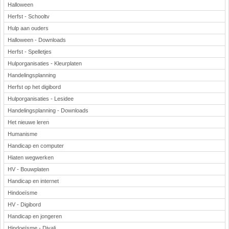
Halloween
Herfst - Schooltv
Hulp aan ouders
Halloween - Downloads
Herfst - Spelletjes
Hulporganisaties - Kleurplaten
Handelingsplanning
Herfst op het digibord
Hulporganisaties - Lesidee
Handelingsplanning - Downloads
Het nieuwe leren
Humanisme
Handicap en computer
Hiaten wegwerken
HV - Bouwplaten
Handicap en internet
Hindoeïsme
HV - Digibord
Handicap en jongeren
Hindoeïsme - Divali