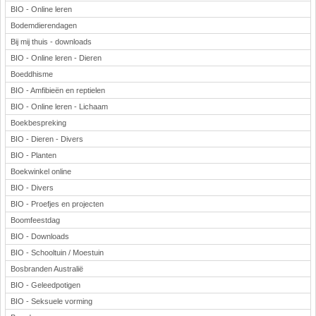
BIO - Online leren
Bodemdierendagen
Bij mij thuis - downloads
BIO - Online leren - Dieren
Boeddhisme
BIO - Amfibieën en reptielen
BIO - Online leren - Lichaam
Boekbespreking
BIO - Dieren - Divers
BIO - Planten
Boekwinkel online
BIO - Divers
BIO - Proefjes en projecten
Boomfeestdag
BIO - Downloads
BIO - Schooltuin / Moestuin
Bosbranden Australië
BIO - Geleedpotigen
BIO - Seksuele vorming