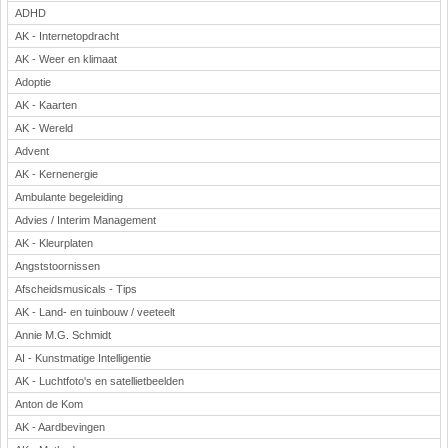
ADHD
AK - Internetopdracht
AK - Weer en klimaat
Adoptie
AK - Kaarten
AK - Wereld
Advent
AK - Kernenergie
Ambulante begeleiding
Advies / Interim Management
AK - Kleurplaten
Angststoornissen
Afscheidsmusicals - Tips
AK - Land- en tuinbouw / veeteelt
Annie M.G. Schmidt
AI - Kunstmatige Intelligentie
AK - Luchtfoto's en satellietbeelden
Anton de Kom
AK - Aardbevingen