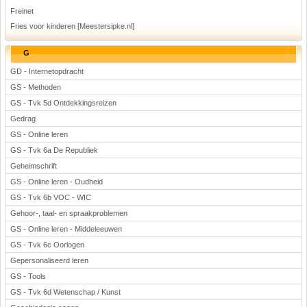
Freinet
Fries voor kinderen [Meestersipke.nl]
G
GD - Internetopdracht
GS - Methoden
GS - Tvk 5d Ontdekkingsreizen
Gedrag
GS - Online leren
GS - Tvk 6a De Republiek
Geheimschrift
GS - Online leren - Oudheid
GS - Tvk 6b VOC - WIC
Gehoor-, taal- en spraakproblemen
GS - Online leren - Middeleeuwen
GS - Tvk 6c Oorlogen
Gepersonaliseerd leren
GS - Tools
GS - Tvk 6d Wetenschap / Kunst