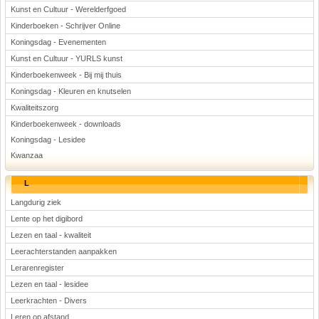
Kunst en Cultuur - Werelderfgoed
Kinderboeken - Schrijver Online
Koningsdag - Evenementen
Kunst en Cultuur - YURLS kunst
Kinderboekenweek - Bij mij thuis
Koningsdag - Kleuren en knutselen
Kwaliteitszorg
Kinderboekenweek - downloads
Koningsdag - Lesidee
Kwanzaa
L
Langdurig ziek
Lente op het digibord
Lezen en taal - kwaliteit
Leerachterstanden aanpakken
Lerarenregister
Lezen en taal - lesidee
Leerkrachten - Divers
Leren op afstand