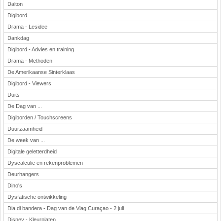
Dalton
Digibord
Drama - Lesidee
Dankdag
Digibord - Advies en training
Drama - Methoden
De Amerikaanse Sinterklaas
Digibord - Viewers
Duits
De Dag van ...
Digiborden / Touchscreens
Duurzaamheid
De week van ...
Digitale geletterdheid
Dyscalculie en rekenproblemen
Deurhangers
Dino's
Dysfatische ontwikkeling
Dia di bandera - Dag van de Vlag Curaçao - 2 juli
Disney - Kleurplaten