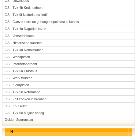
GS - Downloads
GS - Tvk 4b Kruistochten
GS - Tvk 9f Nederlands-Indië
GS - Ganzenbord en geheugenspel: test je kennis
GS - Tvk 4c Dagelijks leven
GS - Vensterlessen
GS - Historische kaarten
GS - Tvk 4d Renaissance
GS - Wandplaten
GS - Internetopdracht
GS - Tvk 5a Erasmus
GS - Werkstukken
GS - Kleurplaten
GS - Tvk 5b Reformatie
GS - Zelf zoeken in bronnen
GS - Knutselen
GS - Tvk 5c 80 jaar oorlog
Gulden Sporenslag
H