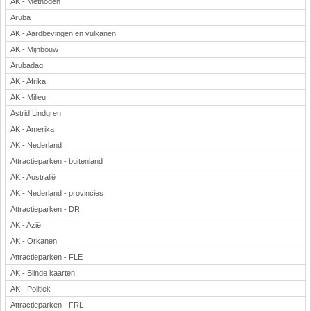
AK - Methoden
Aruba
AK - Aardbevingen en vulkanen
AK - Mijnbouw
Arubadag
AK - Afrika
AK - Milieu
Astrid Lindgren
AK - Amerika
AK - Nederland
Attractieparken - buitenland
AK - Australië
AK - Nederland - provincies
Attractieparken - DR
AK - Azië
AK - Orkanen
Attractieparken - FLE
AK - Blinde kaarten
AK - Politiek
Attractieparken - FRL