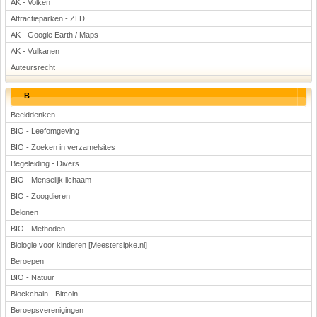
AK - Volken
Attractieparken - ZLD
AK - Google Earth / Maps
AK - Vulkanen
Auteursrecht
B
Beelddenken
BIO - Leefomgeving
BIO - Zoeken in verzamelsites
Begeleiding - Divers
BIO - Menselijk lichaam
BIO - Zoogdieren
Belonen
BIO - Methoden
Biologie voor kinderen [Meestersipke.nl]
Beroepen
BIO - Natuur
Blockchain - Bitcoin
Beroepsverenigingen