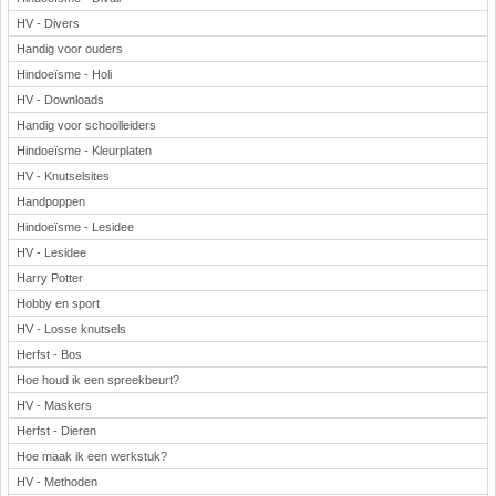
HV - Divers
Handig voor ouders
Hindoeïsme - Holi
HV - Downloads
Handig voor schoolleiders
Hindoeïsme - Kleurplaten
HV - Knutselsites
Handpoppen
Hindoeïsme - Lesidee
HV - Lesidee
Harry Potter
Hobby en sport
HV - Losse knutsels
Herfst - Bos
Hoe houd ik een spreekbeurt?
HV - Maskers
Herfst - Dieren
Hoe maak ik een werkstuk?
HV - Methoden