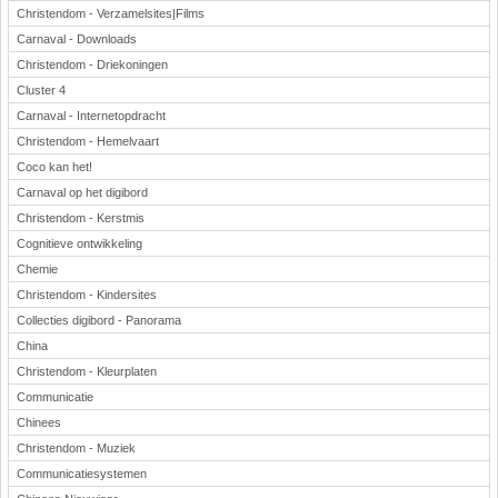
Christendom - Verzamelsites|Films
Carnaval - Downloads
Christendom - Driekoningen
Cluster 4
Carnaval - Internetopdracht
Christendom - Hemelvaart
Coco kan het!
Carnaval op het digibord
Christendom - Kerstmis
Cognitieve ontwikkeling
Chemie
Christendom - Kindersites
Collecties digibord - Panorama
China
Christendom - Kleurplaten
Communicatie
Chinees
Christendom - Muziek
Communicatiesystemen