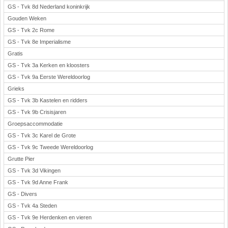
GS - Tvk 8d Nederland koninkrijk
Gouden Weken
GS - Tvk 2c Rome
GS - Tvk 8e Imperialisme
Gratis
GS - Tvk 3a Kerken en kloosters
GS - Tvk 9a Eerste Wereldoorlog
Grieks
GS - Tvk 3b Kastelen en ridders
GS - Tvk 9b Crisisjaren
Groepsaccommodatie
GS - Tvk 3c Karel de Grote
GS - Tvk 9c Tweede Wereldoorlog
Grutte Pier
GS - Tvk 3d Vikingen
GS - Tvk 9d Anne Frank
GS - Divers
GS - Tvk 4a Steden
GS - Tvk 9e Herdenken en vieren