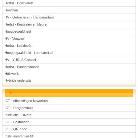
Herfst - Downloads
Hoofdluis
HV - Online leren - Handenarbeid
Herfst - Knutselen en kleuren
Hoogbegaafdheid
HV - Vouwen
Herfst - Lesideeën
Hoogbegaafdheid - Lesmateriaal
HV - YURLS Creatief
Herfst - Paddenstoelen
Huiswerk
Hybride onderwijs
I
ICT - Afbeeldingen bewerken
ICT - Programma's
Instructie - Divers
ICT - Bestanden
ICT - QR-code
Instrumentarium IB