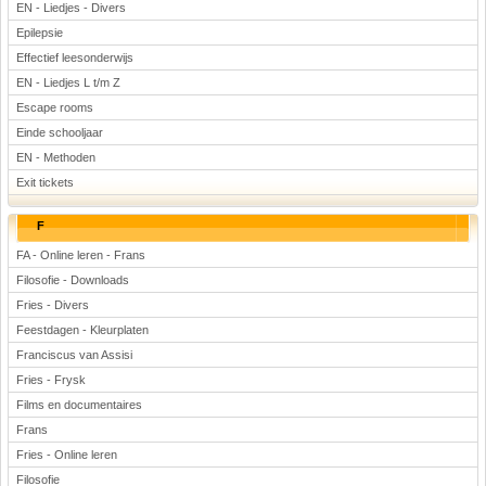
EN - Liedjes - Divers
Epilepsie
Effectief leesonderwijs
EN - Liedjes L t/m Z
Escape rooms
Einde schooljaar
EN - Methoden
Exit tickets
F
FA - Online leren - Frans
Filosofie - Downloads
Fries - Divers
Feestdagen - Kleurplaten
Franciscus van Assisi
Fries - Frysk
Films en documentaires
Frans
Fries - Online leren
Filosofie