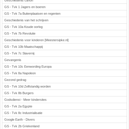
Geschiedenis canon
GS - Tvk 1 Jagers en boeren
GS - Tvk 7a Buitenplaatsen en regenten
Geschiedenis van het schrijven
GS - Tvk 10a Koude oorlog
GS - Tvk 7b Revolutie
Geschiedenis voor kinderen [Meestersipke.nl]
GS - Tvk 10b Maatschappij
GS - Tvk 7c Slavernij
Gevangenis
GS - Tvk 10c Eenwording Europa
GS - Tvk 8a Napoleon
Gezond gedrag
GS - Tvk 10d Zelfstandig worden
GS - Tvk 8b Burgers
Godsdienst - Meer kindersites
GS - Tvk 2a Egypte
GS - Tvk 8c Industrialisatie
Google Earth - Divers
GS - Tvk 2b Griekenland