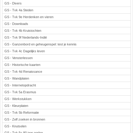
GS - Divers
GS - Tvk 4a Steden
GS - Tvk 9e Herdenken en vieren
GS - Downloads
GS - Tvk 4b Kruistochten
GS - Tvk 9f Nederlands-Indië
GS - Ganzenbord en geheugenspel: test je kennis
GS - Tvk 4c Dagelijks leven
GS - Vensterlessen
GS - Historische kaarten
GS - Tvk 4d Renaissance
GS - Wandplaten
GS - Internetopdracht
GS - Tvk 5a Erasmus
GS - Werkstukken
GS - Kleurplaten
GS - Tvk 5b Reformatie
GS - Zelf zoeken in bronnen
GS - Knutselen
GS - Tvk 5c 80 jaar oorlog