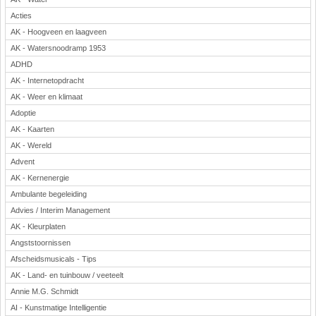
Acties
AK - Hoogveen en laagveen
AK - Watersnoodramp 1953
ADHD
AK - Internetopdracht
AK - Weer en klimaat
Adoptie
AK - Kaarten
AK - Wereld
Advent
AK - Kernenergie
Ambulante begeleiding
Advies / Interim Management
AK - Kleurplaten
Angststoornissen
Afscheidsmusicals - Tips
AK - Land- en tuinbouw / veeteelt
Annie M.G. Schmidt
AI - Kunstmatige Intelligentie