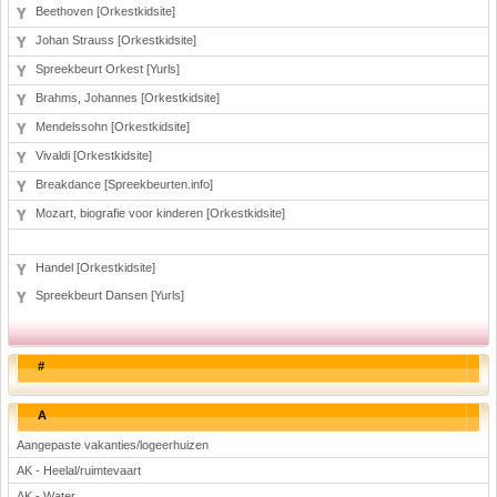
Beethoven [Orkestkidsite]
Johan Strauss [Orkestkidsite]
Spreekbeurt Orkest [Yurls]
Brahms, Johannes [Orkestkidsite]
Mendelssohn [Orkestkidsite]
Vivaldi [Orkestkidsite]
Breakdance [Spreekbeurten.info]
Mozart, biografie voor kinderen [Orkestkidsite]
Handel [Orkestkidsite]
Spreekbeurt Dansen [Yurls]
#
A
Aangepaste vakanties/logeerhuizen
AK - Heelal/ruimtevaart
AK - Water