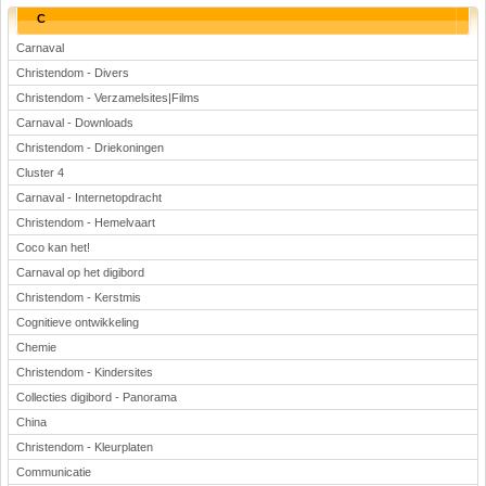
C
Carnaval
Christendom - Divers
Christendom - Verzamelsites|Films
Carnaval - Downloads
Christendom - Driekoningen
Cluster 4
Carnaval - Internetopdracht
Christendom - Hemelvaart
Coco kan het!
Carnaval op het digibord
Christendom - Kerstmis
Cognitieve ontwikkeling
Chemie
Christendom - Kindersites
Collecties digibord - Panorama
China
Christendom - Kleurplaten
Communicatie