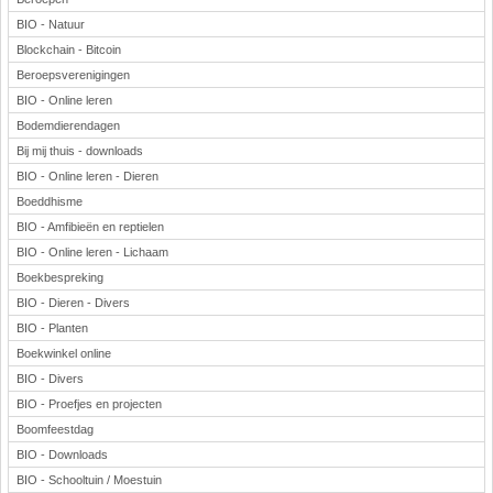
BIO - Natuur
Blockchain - Bitcoin
Beroepsverenigingen
BIO - Online leren
Bodemdierendagen
Bij mij thuis - downloads
BIO - Online leren - Dieren
Boeddhisme
BIO - Amfibieën en reptielen
BIO - Online leren - Lichaam
Boekbespreking
BIO - Dieren - Divers
BIO - Planten
Boekwinkel online
BIO - Divers
BIO - Proefjes en projecten
Boomfeestdag
BIO - Downloads
BIO - Schooltuin / Moestuin