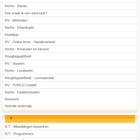
Herfst - Dieren
Hoe maak ik een werkstuk?
HV - Methoden
Herfst - Downloads
Hoofdluis
HV - Online leren - Handenarbeid
Herfst - Knutselen en kleuren
Hoogbegaafdheid
HV - Vouwen
Herfst - Lesideeën
Hoogbegaafdheid - Lesmateriaal
HV - YURLS Creatief
Herfst - Paddenstoelen
Huiswerk
Hybride onderwijs
I
ICT - Afbeeldingen bewerken
ICT - Programma's