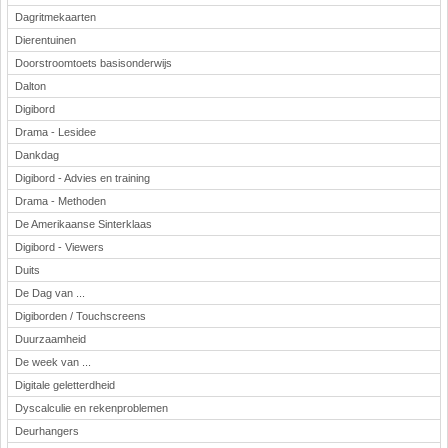
Dagritmekaarten
Dierentuinen
Doorstroomtoets basisonderwijs
Dalton
Digibord
Drama - Lesidee
Dankdag
Digibord - Advies en training
Drama - Methoden
De Amerikaanse Sinterklaas
Digibord - Viewers
Duits
De Dag van ...
Digiborden / Touchscreens
Duurzaamheid
De week van ...
Digitale geletterdheid
Dyscalculie en rekenproblemen
Deurhangers