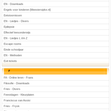
EN - Downloads
Engels voor kinderen [Meestersipke.nl]
Eetstoornissen
EN - Liedjes - Divers
Epilepsie
Effectief leesonderwijs
EN - Liedjes L t/m Z
Escape rooms
Einde schooljaar
EN - Methoden
Exit tickets
F
FA - Online leren - Frans
Filosofie - Downloads
Fries - Divers
Feestdagen - Kleurplaten
Franciscus van Assisi
Fries - Frysk