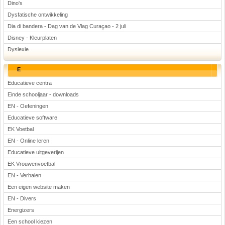
Dino's
Dysfatische ontwikkeling
Dia di bandera - Dag van de Vlag Curaçao - 2 juli
Disney - Kleurplaten
Dyslexie
E
Educatieve centra
Einde schooljaar - downloads
EN - Oefeningen
Educatieve software
EK Voetbal
EN - Online leren
Educatieve uitgeverijen
EK Vrouwenvoetbal
EN - Verhalen
Een eigen website maken
EN - Divers
Energizers
Een school kiezen