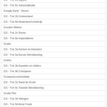
GS - Tvk 8c Industrialisatie
Google Earth - Divers
GS - Tvk 2b Griekenland
GS - Tvk 8d Nederland koninkrijk
Gouden Weken
GS - Tvk 2c Rome
GS - Tvk 8e Imperialisme
Gratis
GS - Tvk 3a Kerken en kloosters
GS - Tvk 9a Eerste Wereldoorlog
Grieks
GS - Tvk 3b Kastelen en ridders
GS - Tvk 9b Crisisjaren
Groepsaccommodatie
GS - Tvk 3c Karel de Grote
GS - Tvk 9c Tweede Wereldoorlog
Grutte Pier
GS - Tvk 3d Vikingen
GS - Tvk 9d Anne Frank