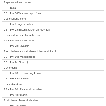
Gepersonaliseerd leren
GS - Tools
GS - Tvk 6d Wetenschap / Kunst
Geschiedenis canon
GS - Tvk 1 Jagers en boeren
GS - Tvk 7a Buitenplaatsen en regenten
Geschiedenis van het schrijven
GS - Tvk 10a Koude oorlog
GS - Tvk 7b Revolutie
Geschiedenis voor kinderen [Meestersipke.nl]
GS - Tvk 10b Maatschappij
GS - Tvk 7c Slavernij
Gevangenis
GS - Tvk 10c Eenwording Europa
GS - Tvk 8a Napoleon
Gezond gedrag
GS - Tvk 10d Zelfstandig worden
GS - Tvk 8b Burgers
Godsdienst - Meer kindersites
GS - Tvk 2a Egypte