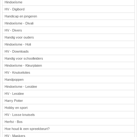
Hindoeïsme
HV - Digibord
Handicap en jongeren
Hindoeïsme - Divali
HV - Divers
Handig voor ouders
Hindoeïsme - Holi
HV - Downloads
Handig voor schoolleiders
Hindoeïsme - Kleurplaten
HV - Knutselsites
Handpoppen
Hindoeïsme - Lesidee
HV - Lesidee
Harry Potter
Hobby en sport
HV - Losse knutsels
Herfst - Bos
Hoe houd ik een spreekbeurt?
HV - Maskers