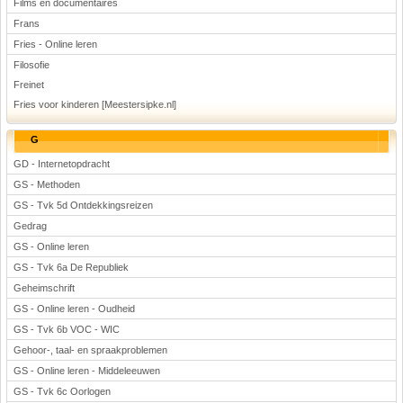
Films en documentaires
Frans
Fries - Online leren
Filosofie
Freinet
Fries voor kinderen [Meestersipke.nl]
G
GD - Internetopdracht
GS - Methoden
GS - Tvk 5d Ontdekkingsreizen
Gedrag
GS - Online leren
GS - Tvk 6a De Republiek
Geheimschrift
GS - Online leren - Oudheid
GS - Tvk 6b VOC - WIC
Gehoor-, taal- en spraakproblemen
GS - Online leren - Middeleeuwen
GS - Tvk 6c Oorlogen