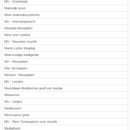
MU - Downloads
Makkelijk lezen
Meer onderwijssystemen
MU - Internetopdracht
Mandala kleurplaten
Meer over voetbal
MU - Klassieke muziek
Martin Luther Kingdag
Meervoudige intelligentie
MU - Kleurplaten
Max Verstappen
Mensen - Kleurplaten
MU - Lesidee
Maximiliaan Modderman geeft een feestje
Metaverse
MU - Liedjes
Mediacoach
Mexicaanse griep
MU - Meer Yurlspagina's over muziek
Mediatheek