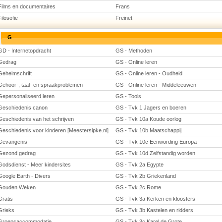
Films en documentaires
Frans
Filosofie
Freinet
G
GD - Internetopdracht
GS - Methoden
Gedrag
GS - Online leren
Geheimschrift
GS - Online leren - Oudheid
Gehoor-, taal- en spraakproblemen
GS - Online leren - Middeleeuwen
Gepersonaliseerd leren
GS - Tools
Geschiedenis canon
GS - Tvk 1 Jagers en boeren
Geschiedenis van het schrijven
GS - Tvk 10a Koude oorlog
Geschiedenis voor kinderen [Meestersipke.nl]
GS - Tvk 10b Maatschappij
Gevangenis
GS - Tvk 10c Eenwording Europa
Gezond gedrag
GS - Tvk 10d Zelfstandig worden
Godsdienst - Meer kindersites
GS - Tvk 2a Egypte
Google Earth - Divers
GS - Tvk 2b Griekenland
Gouden Weken
GS - Tvk 2c Rome
Gratis
GS - Tvk 3a Kerken en kloosters
Grieks
GS - Tvk 3b Kastelen en ridders
Groepsaccommodatie
GS - Tvk 3c Karel de Grote