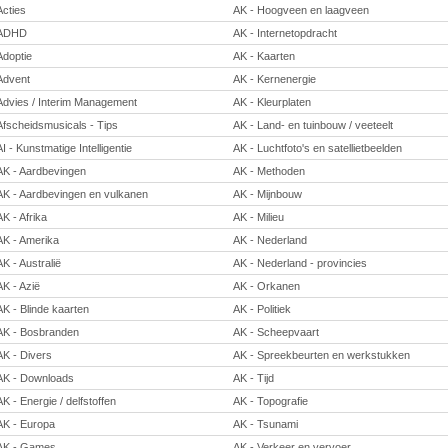
Acties
AK - Hoogveen en laagveen
ADHD
AK - Internetopdracht
Adoptie
AK - Kaarten
Advent
AK - Kernenergie
Advies / Interim Management
AK - Kleurplaten
Afscheidsmusicals - Tips
AK - Land- en tuinbouw / veeteelt
AI - Kunstmatige Intelligentie
AK - Luchtfoto's en satellietbeelden
AK - Aardbevingen
AK - Methoden
AK - Aardbevingen en vulkanen
AK - Mijnbouw
AK - Afrika
AK - Milieu
AK - Amerika
AK - Nederland
AK - Australië
AK - Nederland - provincies
AK - Azië
AK - Orkanen
AK - Blinde kaarten
AK - Politiek
AK - Bosbranden
AK - Scheepvaart
AK - Divers
AK - Spreekbeurten en werkstukken
AK - Downloads
AK - Tijd
AK - Energie / delfstoffen
AK - Topografie
AK - Europa
AK - Tsunami
AK - Games
AK - Verkeer en vervoer