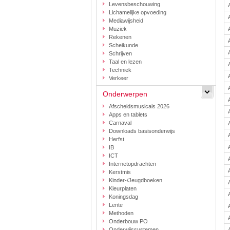
Levensbeschouwing
Lichamelijke opvoeding
Mediawijsheid
Muziek
Rekenen
Scheikunde
Schrijven
Taal en lezen
Techniek
Verkeer
Onderwerpen
Afscheidsmusicals 2026
Apps en tablets
Carnaval
Downloads basisonderwijs
Herfst
IB
ICT
Internetopdrachten
Kerstmis
Kinder-/Jeugdboeken
Kleurplaten
Koningsdag
Lente
Methoden
Onderbouw PO
Onderwijssystemen