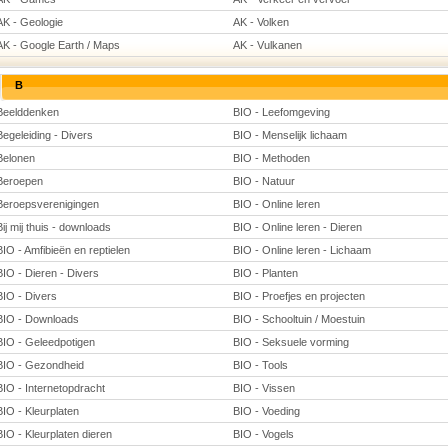
AK - Geologie
AK - Volken
AK - Google Earth / Maps
AK - Vulkanen
B
Beelddenken
BIO - Leefomgeving
Begeleiding - Divers
BIO - Menselijk lichaam
Belonen
BIO - Methoden
Beroepen
BIO - Natuur
Beroepsverenigingen
BIO - Online leren
Bij mij thuis - downloads
BIO - Online leren - Dieren
BIO - Amfibieën en reptielen
BIO - Online leren - Lichaam
BIO - Dieren - Divers
BIO - Planten
BIO - Divers
BIO - Proefjes en projecten
BIO - Downloads
BIO - Schooltuin / Moestuin
BIO - Geleedpotigen
BIO - Seksuele vorming
BIO - Gezondheid
BIO - Tools
BIO - Internetopdracht
BIO - Vissen
BIO - Kleurplaten
BIO - Voeding
BIO - Kleurplaten dieren
BIO - Vogels