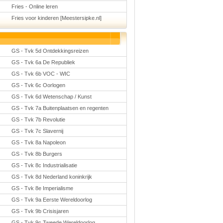
Fries - Online leren
Fries voor kinderen [Meestersipke.nl]
GS - Tvk 5d Ontdekkingsreizen
GS - Tvk 6a De Republiek
GS - Tvk 6b VOC - WIC
GS - Tvk 6c Oorlogen
GS - Tvk 6d Wetenschap / Kunst
GS - Tvk 7a Buitenplaatsen en regenten
GS - Tvk 7b Revolutie
GS - Tvk 7c Slavernij
GS - Tvk 8a Napoleon
GS - Tvk 8b Burgers
GS - Tvk 8c Industrialisatie
GS - Tvk 8d Nederland koninkrijk
GS - Tvk 8e Imperialisme
GS - Tvk 9a Eerste Wereldoorlog
GS - Tvk 9b Crisisjaren
GS - Tvk 9c Tweede Wereldoorlog