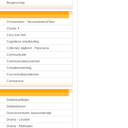
Burgerschap
Christendom - Verzamelsites|Films
Cluster 4
Coco kan het!
Cognitieve ontwikkeling
Collecties digibord - Panorama
Communicatie
Communicatiesystemen
Complimentendag
Concentratieproblemen
Coronavirus
Dobbelspelletjes
Dobbelstenen
Doorstroomtoets basisonderwijs
Drama - Lesidee
Drama - Methoden