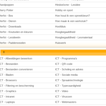
Handpoppen
Hindoeïsme - Lesidee
Harry Potter
Hobby en sport
Herfst - Bos
Hoe houd ik een spreekbeurt?
Herfst - Dieren
Hoe maak ik een werkstuk?
Herfst - Downloads
Hoofdluis
Herfst - Knutselen en kleuren
Hoogbegaafdheid
Herfst - Lesideeën
Hoogbegaafdheid - Lesmateriaal
Herfst - Paddenstoelen
Huiswerk
I
ICT - Afbeeldingen bewerken
ICT - Programma's
ICT - Bestanden
ICT - QR-code
ICT - Bestanden converteren
ICT - Scholing en advies
ICT - Bladen
ICT - Sociale media
ICT - Browsers
ICT - Spraaktechnologie
ICT - Filtering en bescherming
ICT - Typevaardigheid
ICT - Graphics
ICT - Video
ICT - Intranet
ICT - Virussen
ICT - Laptops
ICT - Webmasters