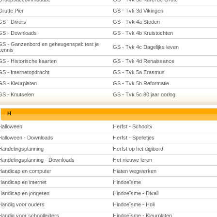
Grutte Pier
GS - Tvk 3d Vikingen
GS - Divers
GS - Tvk 4a Steden
GS - Downloads
GS - Tvk 4b Kruistochten
GS - Ganzenbord en geheugenspel: test je
GS - Tvk 4c Dagelijks leven
kennis
GS - Historische kaarten
GS - Tvk 4d Renaissance
GS - Internetopdracht
GS - Tvk 5a Erasmus
GS - Kleurplaten
GS - Tvk 5b Reformatie
GS - Knutselen
GS - Tvk 5c 80 jaar oorlog
H
Halloween
Herfst - Schooltv
Halloween - Downloads
Herfst - Spelletjes
Handelingsplanning
Herfst op het digibord
Handelingsplanning - Downloads
Het nieuwe leren
Handicap en computer
Hiaten wegwerken
Handicap en internet
Hindoeïsme
Handicap en jongeren
Hindoeïsme - Divali
Handig voor ouders
Hindoeïsme - Holi
Handig voor schoolleiders
Hindoeïsme - Kleurplaten