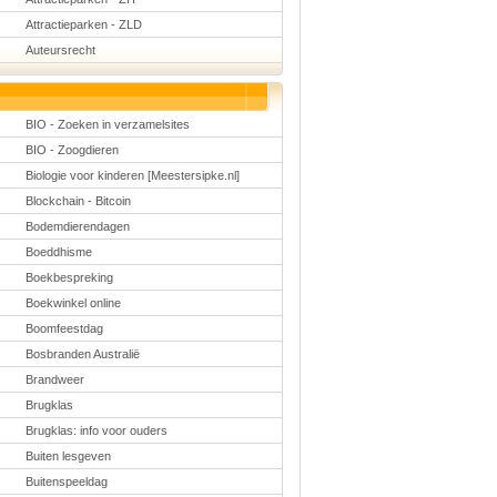
Schoolmanagement
Attractieparken - ZLD
Schoolreis
Sinterklaas
Auteursrecht
Valentijn
Voetbal
Voorleesdagen
Winter
BIO - Zoeken in verzamelsites
Zomer
BIO - Zoogdieren
Biologie voor kinderen [Meestersipke.nl]
Blockchain - Bitcoin
Bodemdierendagen
Boeddhisme
Boekbespreking
Boekwinkel online
Boomfeestdag
Bosbranden Australië
Brandweer
Brugklas
Brugklas: info voor ouders
Buiten lesgeven
Buitenspeeldag