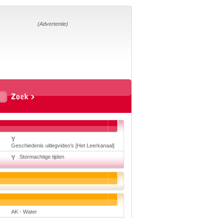
Home
Suggesties
Adverteren
(Advertentie)
Eigen
startpagina
Vakken
Aardrijkskunde
Biologie
Engels
Frans, Duits,
Chinees, Spaans
Geschiedenis
Handvaardigheid en
Geschiedenis uitlegvideo's [Het Leerkanaal]
Tekenen
Kunst en Cultuur
Stormachtige tijden
Levensbeschouwing
Lichamelijke
opvoeding
Mediawijsheid
Muziek
Rekenen
Scheikunde
AK - Water
Schrijven