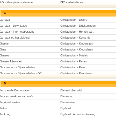
BIO - Kleurplaten seizoenen
BIO - Weekdieren
C
Carnaval
Christendom - Divers
Carnaval - Downloads
Christendom - Driekoningen
Carnaval - Internetopdracht
Christendom - Hemelvaart
Carnaval op het digibord
Christendom - Kerstmis
Chemie
Christendom - Kindersites
China
Christendom - Kleurplaten
Chinees
Christendom - Muziek
Chinees Nieuwjaar
Christendom - Pasen
Christendom - Bijbelverhalen
Christendom - Paus
Christendom - Bijbelverhalen - OT
Christendom - Pinksteren
D
Dag van de Democratie
Dieren in het wild
Dag- en weekprogramma's
Dierendag
Dagritmekaarten
Dierentuinen
Dalton
Digibord
Dankdag
Digibord - Advies en training