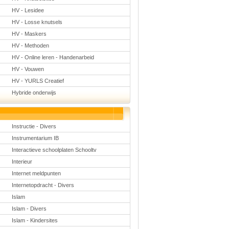
HV - Lesidee
HV - Losse knutsels
HV - Maskers
HV - Methoden
HV - Online leren - Handenarbeid
HV - Vouwen
HV - YURLS Creatief
Hybride onderwijs
Instructie - Divers
Instrumentarium IB
Interactieve schoolplaten Schooltv
Interieur
Internet meldpunten
Internetopdracht - Divers
Islam
Islam - Divers
Islam - Kindersites