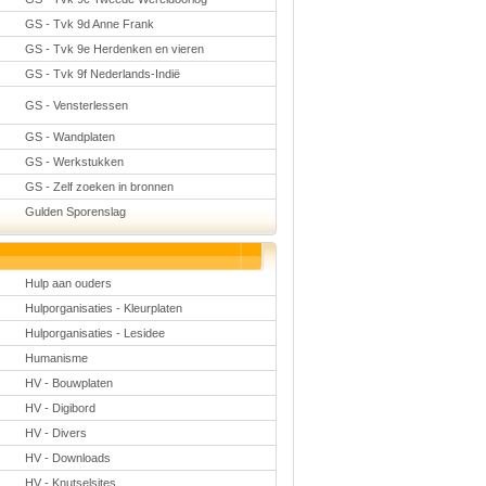
GS - Tvk 9d Anne Frank
GS - Tvk 9e Herdenken en vieren
GS - Tvk 9f Nederlands-Indië
GS - Vensterlessen
GS - Wandplaten
GS - Werkstukken
GS - Zelf zoeken in bronnen
Gulden Sporenslag
Hulp aan ouders
Hulporganisaties - Kleurplaten
Hulporganisaties - Lesidee
Humanisme
HV - Bouwplaten
HV - Digibord
HV - Divers
HV - Downloads
HV - Knutselsites