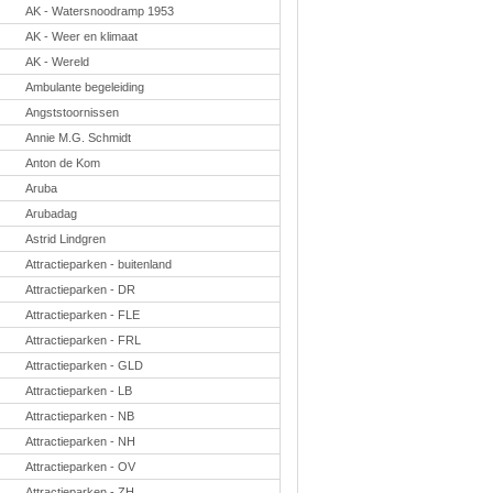
Taal en lezen
AK - Watersnoodramp 1953
Techniek
AK - Weer en klimaat
Verkeer
AK - Wereld
Onderwerpen
Ambulante begeleiding
Afscheidsmusicals
Angststoornissen
2026
Apps en tablets
Annie M.G. Schmidt
Carnaval
Anton de Kom
Downloads
basisonderwijs
Aruba
Herfst
Arubadag
IB
ICT
Astrid Lindgren
Internetopdrachten
Attractieparken - buitenland
Kerstmis
Attractieparken - DR
Kinder-/Jeugdboeken
Kleurplaten
Attractieparken - FLE
Koningsdag
Attractieparken - FRL
Lente
Methoden
Attractieparken - GLD
Onderbouw PO
Attractieparken - LB
Onderwijssystemen
Ouders
Attractieparken - NB
Pasen
Attractieparken - NH
Passend onderwijs
Rekenwerkbladen
Attractieparken - OV
Scheikunde
Attractieparken - ZH