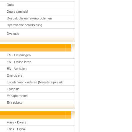
Duits
Duurzaamheid
Dyscalculie en rekenproblemen
Dysfatische ontwikkeling
Dyslexie
EN - Oefeningen
EN - Online leren
EN - Verhalen
Energizers
Engels voor kinderen [Meestersipke.nl]
Epilepsie
Escape rooms
Exit tickets
Fries - Divers
Fries - Frysk