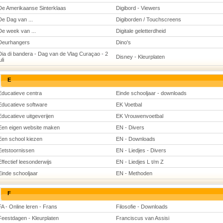
De Amerikaanse Sinterklaas
Digibord - Viewers
De Dag van ...
Digiborden / Touchscreens
De week van ...
Digitale geletterdheid
Deurhangers
Dino's
Dia di bandera - Dag van de Vlag Curaçao - 2
Disney - Kleurplaten
uli
E
Educatieve centra
Einde schooljaar - downloads
Educatieve software
EK Voetbal
Educatieve uitgeverijen
EK Vrouwenvoetbal
Een eigen website maken
EN - Divers
Een school kiezen
EN - Downloads
Eetstoornissen
EN - Liedjes - Divers
Effectief leesonderwijs
EN - Liedjes L t/m Z
Einde schooljaar
EN - Methoden
F
FA - Online leren - Frans
Filosofie - Downloads
Feestdagen - Kleurplaten
Franciscus van Assisi