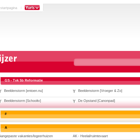
 startpagina
GS - Tvk 5b Reformatie
Beeldenstorm [entoen.nu]
Beeldenstorm [Vroeger & Zo]
Beeldenstorm [Schooltv]
De Opstand [Canonpad]
#
A
Aangepaste vakanties/logeerhuizen
AK - Heelal/ruimtevaart