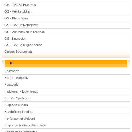
GS - Tvk 5a Erasmus
GS - Werkstukken
GS - Kleurplaten
GS - Tvk 5b Reformatie
GS - Zelf zoeken in bronnen
GS - Knutselen
GS - Tvk 5c 80 jaar oorlog
Gulden Sporenslag
H
Halloween
Herfst - Schooltv
Huiswerk
Halloween - Downloads
Herfst - Spelletjes
Hulp aan ouders
Handelingsplanning
Herfst op het digibord
Hulporganisaties - Kleurplaten