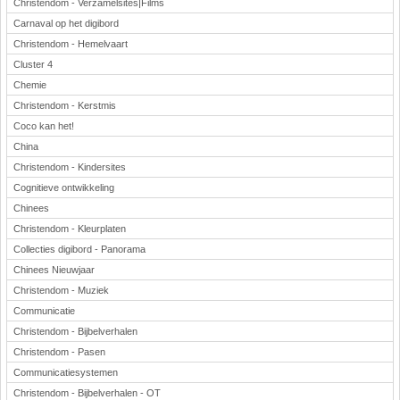
Christendom - Verzamelsites|Films
Carnaval op het digibord
Christendom - Hemelvaart
Cluster 4
Chemie
Christendom - Kerstmis
Coco kan het!
China
Christendom - Kindersites
Cognitieve ontwikkeling
Chinees
Christendom - Kleurplaten
Collecties digibord - Panorama
Chinees Nieuwjaar
Christendom - Muziek
Communicatie
Christendom - Bijbelverhalen
Christendom - Pasen
Communicatiesystemen
Christendom - Bijbelverhalen - OT