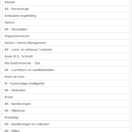
Adoptie
AK - Kernenergie
Ambulante begeleiding
Advent
AK - Kleurplaten
Angststoornissen
Advies / Interim Management
AK - Land- en tuinbouw / veeteelt
Annie M.G. Schmidt
Afscheidsmusicals - Tips
AK - Luchtfoto's en satellietbeelden
Anton de Kom
AI - Kunstmatige Intelligentie
AK - Methoden
Aruba
AK - Aardbevingen
AK - Mijnbouw
Arubadag
AK - Aardbevingen en vulkanen
AK - Milieu