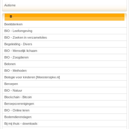
Autisme
B
Beelddenken
BIO - Leefomgeving
BIO - Zoeken in verzamelsites
Begeleiding - Divers
BIO - Menselijk lichaam
BIO - Zoogdieren
Belonen
BIO - Methoden
Biologie voor kinderen [Meestersipke.nl]
Beroepen
BIO - Natuur
Blockchain - Bitcoin
Beroepsverenigingen
BIO - Online leren
Bodemdierendagen
Bij mij thuis - downloads