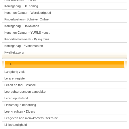
Koningsdag - De Koning
Kunst en Cultuur - Werelderfgoed
Kinderboeken - Schrijver Online
Koningsdag - Downloads
Kunst en Cultuur - YURLS kunst
Kinderboekenweek - Bij mij thuis
Koningsdag - Evenementen
Kwaliteitszorg
L
Langdurig ziek
Lerarenregister
Lezen en taal - lesidee
Leerachterstanden aanpakken
Leren op afstand
Lichamelijke beperking
Leerkrachten - Divers
Lesgeven aan nieuwkomers Oekraïne
Linkshandigheid