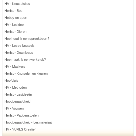
HV - Knutselsites
Herfst - Bos
Hobby en sport
HV - Lesidee
Herfst - Dieren
Hoe houd ik een spreekbeurt?
HV - Losse knutsels
Herfst - Downloads
Hoe maak ik een werkstuk?
HV - Maskers
Herfst - Knutselen en kleuren
Hoofdluis
HV - Methoden
Herfst - Lesideeën
Hoogbegaafdheid
HV - Vouwen
Herfst - Paddenstoelen
Hoogbegaafdheid - Lesmateriaal
HV - YURLS Creatief