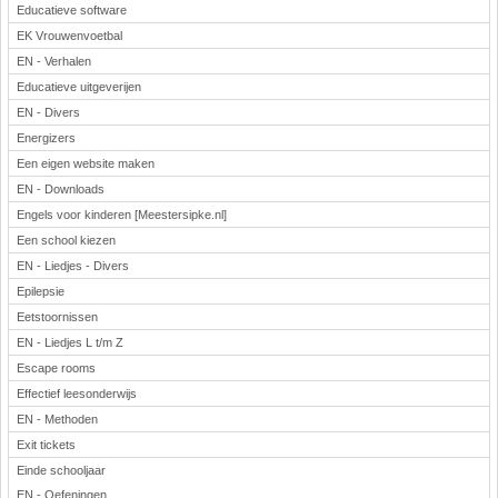
Educatieve software
EK Vrouwenvoetbal
EN - Verhalen
Educatieve uitgeverijen
EN - Divers
Energizers
Een eigen website maken
EN - Downloads
Engels voor kinderen [Meestersipke.nl]
Een school kiezen
EN - Liedjes - Divers
Epilepsie
Eetstoornissen
EN - Liedjes L t/m Z
Escape rooms
Effectief leesonderwijs
EN - Methoden
Exit tickets
Einde schooljaar
EN - Oefeningen