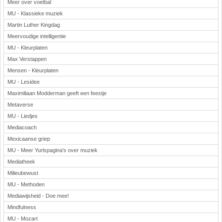
Meer over voetbal
MU - Klassieke muziek
Martin Luther Kingdag
Meervoudige intelligentie
MU - Kleurplaten
Max Verstappen
Mensen - Kleurplaten
MU - Lesidee
Maximiliaan Modderman geeft een feestje
Metaverse
MU - Liedjes
Mediacoach
Mexicaanse griep
MU - Meer Yurlspagina's over muziek
Mediatheek
Milieubewust
MU - Methoden
Mediawijsheid - Doe mee!
Mindfulness
MU - Mozart