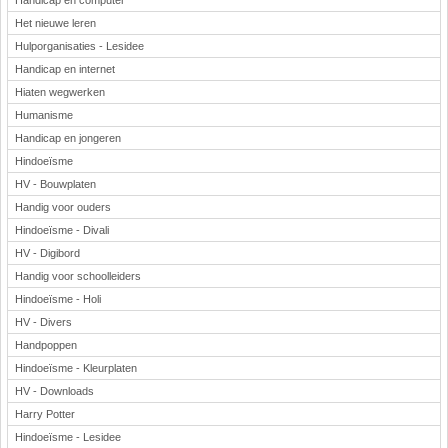
Handicap en computer
Het nieuwe leren
Hulporganisaties - Lesidee
Handicap en internet
Hiaten wegwerken
Humanisme
Handicap en jongeren
Hindoeïsme
HV - Bouwplaten
Handig voor ouders
Hindoeïsme - Divali
HV - Digibord
Handig voor schoolleiders
Hindoeïsme - Holi
HV - Divers
Handpoppen
Hindoeïsme - Kleurplaten
HV - Downloads
Harry Potter
Hindoeïsme - Lesidee