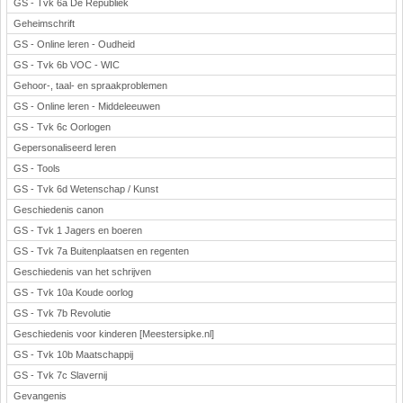
GS - Tvk 6a De Republiek
Geheimschrift
GS - Online leren - Oudheid
GS - Tvk 6b VOC - WIC
Gehoor-, taal- en spraakproblemen
GS - Online leren - Middeleeuwen
GS - Tvk 6c Oorlogen
Gepersonaliseerd leren
GS - Tools
GS - Tvk 6d Wetenschap / Kunst
Geschiedenis canon
GS - Tvk 1 Jagers en boeren
GS - Tvk 7a Buitenplaatsen en regenten
Geschiedenis van het schrijven
GS - Tvk 10a Koude oorlog
GS - Tvk 7b Revolutie
Geschiedenis voor kinderen [Meestersipke.nl]
GS - Tvk 10b Maatschappij
GS - Tvk 7c Slavernij
Gevangenis