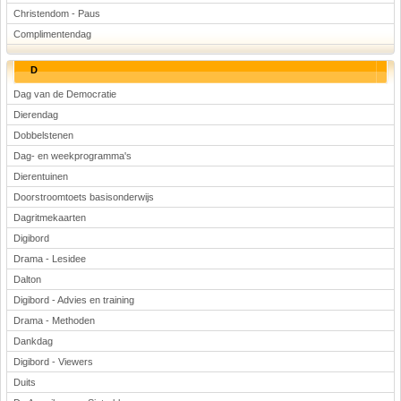
Christendom - Paus
Complimentendag
D
Dag van de Democratie
Dierendag
Dobbelstenen
Dag- en weekprogramma's
Dierentuinen
Doorstroomtoets basisonderwijs
Dagritmekaarten
Digibord
Drama - Lesidee
Dalton
Digibord - Advies en training
Drama - Methoden
Dankdag
Digibord - Viewers
Duits