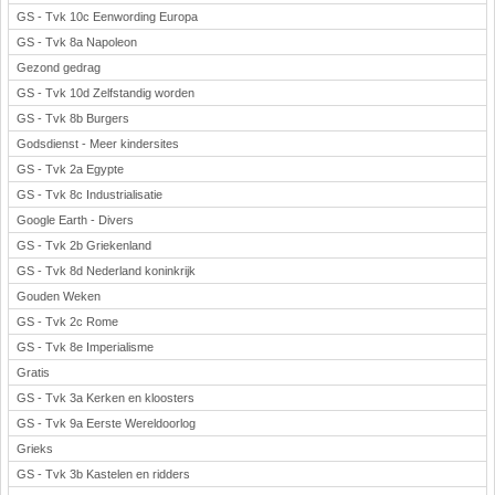
GS - Tvk 10c Eenwording Europa
GS - Tvk 8a Napoleon
Gezond gedrag
GS - Tvk 10d Zelfstandig worden
GS - Tvk 8b Burgers
Godsdienst - Meer kindersites
GS - Tvk 2a Egypte
GS - Tvk 8c Industrialisatie
Google Earth - Divers
GS - Tvk 2b Griekenland
GS - Tvk 8d Nederland koninkrijk
Gouden Weken
GS - Tvk 2c Rome
GS - Tvk 8e Imperialisme
Gratis
GS - Tvk 3a Kerken en kloosters
GS - Tvk 9a Eerste Wereldoorlog
Grieks
GS - Tvk 3b Kastelen en ridders