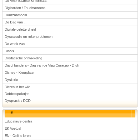
De Amerikaanse Sinterklaas
Digiborden / Touchscreens
Duurzaamheid
De Dag van ...
Digitale geletterdheid
Dyscalculie en rekenproblemen
De week van ...
Dino's
Dysfatische ontwikkeling
Dia di bandera - Dag van de Vlag Curaçao - 2 juli
Disney - Kleurplaten
Dyslexie
Dieren in het wild
Dobbelspelletjes
Dyspraxie / DCD
E
Educatieve centra
EK Voetbal
EN - Online leren