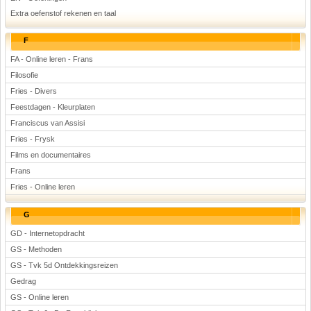
Extra oefenstof rekenen en taal
F
FA - Online leren - Frans
Filosofie
Fries - Divers
Feestdagen - Kleurplaten
Franciscus van Assisi
Fries - Frysk
Films en documentaires
Frans
Fries - Online leren
G
GD - Internetopdracht
GS - Methoden
GS - Tvk 5d Ontdekkingsreizen
Gedrag
GS - Online leren