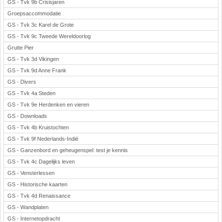
GS - Tvk 9b Crisisjaren
Groepsaccommodatie
GS - Tvk 3c Karel de Grote
GS - Tvk 9c Tweede Wereldoorlog
Grutte Pier
GS - Tvk 3d Vikingen
GS - Tvk 9d Anne Frank
GS - Divers
GS - Tvk 4a Steden
GS - Tvk 9e Herdenken en vieren
GS - Downloads
GS - Tvk 4b Kruistochten
GS - Tvk 9f Nederlands-Indië
GS - Ganzenbord en geheugenspel: test je kennis
GS - Tvk 4c Dagelijks leven
GS - Vensterlessen
GS - Historische kaarten
GS - Tvk 4d Renaissance
GS - Wandplaten
GS - Internetopdracht