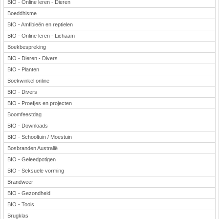
BIO - Online leren - Dieren
Boeddhisme
BIO - Amfibieën en reptielen
BIO - Online leren - Lichaam
Boekbespreking
BIO - Dieren - Divers
BIO - Planten
Boekwinkel online
BIO - Divers
BIO - Proefjes en projecten
Boomfeestdag
BIO - Downloads
BIO - Schooltuin / Moestuin
Bosbranden Australië
BIO - Geleedpotigen
BIO - Seksuele vorming
Brandweer
BIO - Gezondheid
BIO - Tools
Brugklas