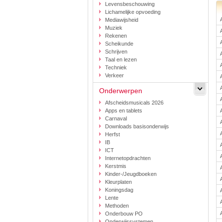
Levensbeschouwing
Lichamelijke opvoeding
Mediawijsheid
Muziek
Rekenen
Scheikunde
Schrijven
Taal en lezen
Techniek
Verkeer
Onderwerpen
Afscheidsmusicals 2026
Apps en tablets
Carnaval
Downloads basisonderwijs
Herfst
IB
ICT
Internetopdrachten
Kerstmis
Kinder-/Jeugdboeken
Kleurplaten
Koningsdag
Lente
Methoden
Onderbouw PO
Onderwijssystemen