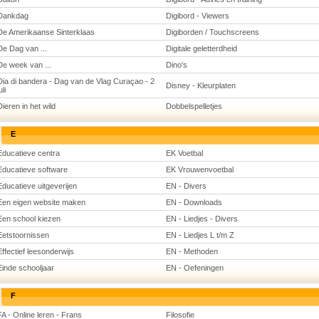
Dankdag
Digibord - Viewers
De Amerikaanse Sinterklaas
Digiborden / Touchscreens
De Dag van ...
Digitale geletterdheid
De week van ...
Dino's
Dia di bandera - Dag van de Vlag Curaçao - 2
Disney - Kleurplaten
uli
Dieren in het wild
Dobbelspelletjes
E
Educatieve centra
EK Voetbal
Educatieve software
EK Vrouwenvoetbal
Educatieve uitgeverijen
EN - Divers
Een eigen website maken
EN - Downloads
Een school kiezen
EN - Liedjes - Divers
Eetstoornissen
EN - Liedjes L t/m Z
Effectief leesonderwijs
EN - Methoden
Einde schooljaar
EN - Oefeningen
F
FA - Online leren - Frans
Filosofie