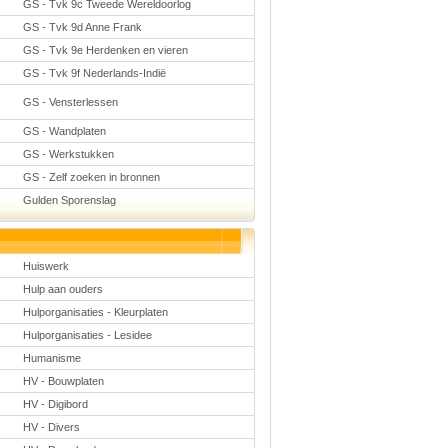
GS - Tvk 9c Tweede Wereldoorlog
GS - Tvk 9d Anne Frank
GS - Tvk 9e Herdenken en vieren
GS - Tvk 9f Nederlands-Indië
GS - Vensterlessen
GS - Wandplaten
GS - Werkstukken
GS - Zelf zoeken in bronnen
Gulden Sporenslag
Huiswerk
Hulp aan ouders
Hulporganisaties - Kleurplaten
Hulporganisaties - Lesidee
Humanisme
HV - Bouwplaten
HV - Digibord
HV - Divers