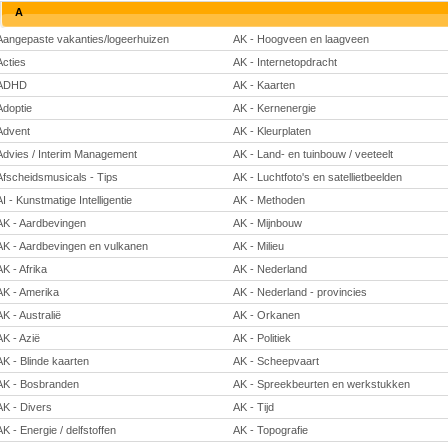
A
Aangepaste vakanties/logeerhuizen
AK - Hoogveen en laagveen
Acties
AK - Internetopdracht
ADHD
AK - Kaarten
Adoptie
AK - Kernenergie
Advent
AK - Kleurplaten
Advies / Interim Management
AK - Land- en tuinbouw / veeteelt
Afscheidsmusicals - Tips
AK - Luchtfoto's en satellietbeelden
AI - Kunstmatige Intelligentie
AK - Methoden
AK - Aardbevingen
AK - Mijnbouw
AK - Aardbevingen en vulkanen
AK - Milieu
AK - Afrika
AK - Nederland
AK - Amerika
AK - Nederland - provincies
AK - Australië
AK - Orkanen
AK - Azië
AK - Politiek
AK - Blinde kaarten
AK - Scheepvaart
AK - Bosbranden
AK - Spreekbeurten en werkstukken
AK - Divers
AK - Tijd
AK - Energie / delfstoffen
AK - Topografie