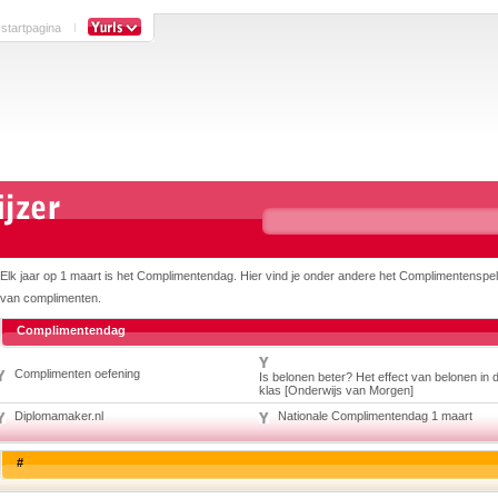
 startpagina
Elk jaar op 1 maart is het Complimentendag. Hier vind je onder andere het Complimentenspel,
van complimenten.
Complimentendag
Complimenten oefening
Is belonen beter? Het effect van belonen in 
klas [Onderwijs van Morgen]
Diplomamaker.nl
Nationale Complimentendag 1 maart
#