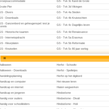
Groepsaccommodatie
GS - Tvk 3c Karel de Grote
Grutte Pier
GS - Tvk 3d Vikingen
GS - Divers
GS - Tvk 4a Steden
GS - Downloads
GS - Tvk 4b Kruistochten
GS - Ganzenbord en geheugenspel: test je
GS - Tvk 4c Dagelijks leven
kennis
GS - Historische kaarten
GS - Tvk 4d Renaissance
GS - Internetopdracht
GS - Tvk 5a Erasmus
GS - Kleurplaten
GS - Tvk 5b Reformatie
GS - Knutselen
GS - Tvk 5c 80 jaar oorlog
H
Halloween
Herfst - Schooltv
Halloween - Downloads
Herfst - Spelletjes
Handelingsplanning
Herfst op het digibord
Handicap en computer
Het nieuwe leren
Handicap en internet
Hiaten wegwerken
Handicap en jongeren
Hindoeïsme
Handig voor ouders
Hindoeïsme - Divali
Handig voor schoolleiders
Hindoeïsme - Holi