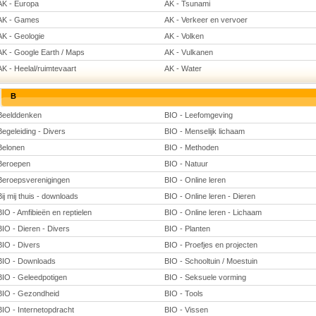
AK - Europa
AK - Tsunami
AK - Games
AK - Verkeer en vervoer
AK - Geologie
AK - Volken
AK - Google Earth / Maps
AK - Vulkanen
AK - Heelal/ruimtevaart
AK - Water
B
Beelddenken
BIO - Leefomgeving
Begeleiding - Divers
BIO - Menselijk lichaam
Belonen
BIO - Methoden
Beroepen
BIO - Natuur
Beroepsverenigingen
BIO - Online leren
Bij mij thuis - downloads
BIO - Online leren - Dieren
BIO - Amfibieën en reptielen
BIO - Online leren - Lichaam
BIO - Dieren - Divers
BIO - Planten
BIO - Divers
BIO - Proefjes en projecten
BIO - Downloads
BIO - Schooltuin / Moestuin
BIO - Geleedpotigen
BIO - Seksuele vorming
BIO - Gezondheid
BIO - Tools
BIO - Internetopdracht
BIO - Vissen