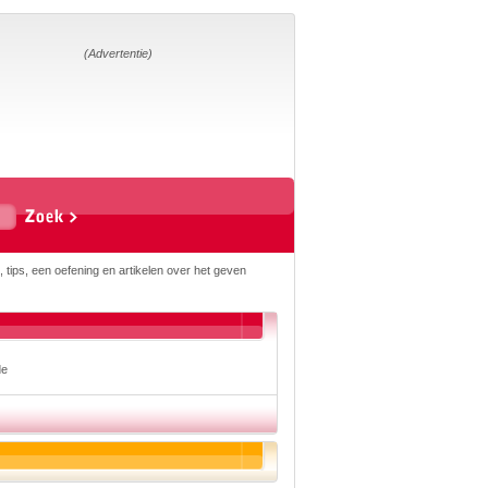
Home
Suggesties
Adverteren
(Advertentie)
Eigen
startpagina
Vakken
Aardrijkskunde
Biologie
Engels
Frans, Duits,
 tips, een oefening en artikelen over het geven
Chinees, Spaans
Geschiedenis
Handvaardigheid en
Tekenen
Kunst en Cultuur
Levensbeschouwing
de
Lichamelijke
opvoeding
Mediawijsheid
Muziek
Rekenen
Scheikunde
Schrijven