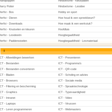
Handpoppen
Hindoeïsme - Kleurplaten
Harry Potter
Hindoeïsme - Lesidee
Herfst - Bos
Hobby en sport
Herfst - Dieren
Hoe houd ik een spreekbeurt?
Herfst - Downloads
Hoe maak ik een werkstuk?
Herfst - Knutselen en kleuren
Hoofdluis
Herfst - Lesideeën
Hoogbegaafdheid
Herfst - Paddenstoelen
Hoogbegaafdheid - Lesmateriaal
I
ICT - Afbeeldingen bewerken
ICT - Presenteren
ICT - Bestanden
ICT - Programma's
ICT - Bestanden converteren
ICT - QR-code
ICT - Bladen
ICT - Scholing en advies
ICT - Browsers
ICT - Sociale media
ICT - Filtering en bescherming
ICT - Spraaktechnologie
ICT - Graphics
ICT - Typevaardigheid
ICT - Intranet
ICT - Video
ICT - Laptops
ICT - Virussen
ICT - Leren programmeren
ICT - Webmasters