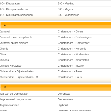
BIO - Kleurplaten
BIO - Voeding
BIO - Kleurplaten dieren
BIO - Vogels
BIO - Kleurplaten seizoenen
BIO - Weekdieren
C
Carnaval
Christendom - Divers
Carnaval - Internetopdracht
Christendom - Driekoningen
Carnaval op het digibord
Christendom - Hemelvaart
Chemie
Christendom - Kerstmis
China
Christendom - Kindersites
Chinees
Christendom - Kleurplaten
Chinees Nieuwjaar
Christendom - Muziek
Christendom - Bijbelverhalen
Christendom - Pasen
Christendom - Bijbelverhalen - OT
Christendom - Paus
D
Dag van de Democratie
Dierendag
Dag- en weekprogramma's
Dierentuinen
Dagritmekaarten
Digibord
Dalton
Digibord - Advies en training