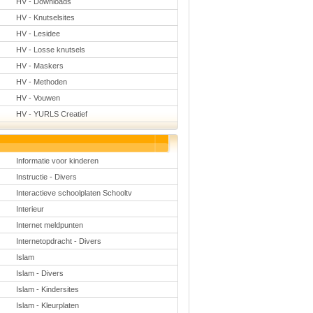
HV - Downloads
HV - Knutselsites
HV - Lesidee
HV - Losse knutsels
HV - Maskers
HV - Methoden
HV - Vouwen
HV - YURLS Creatief
Informatie voor kinderen
Instructie - Divers
Interactieve schoolplaten Schooltv
Interieur
Internet meldpunten
Internetopdracht - Divers
Islam
Islam - Divers
Islam - Kindersites
Islam - Kleurplaten