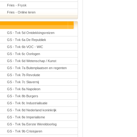
Fries - Frysk
Fries - Online leren
GS - Tvk 5d Ontdekkingsreizen
GS - Tvk 6a De Republiek
GS - Tvk 6b VOC - WIC
GS - Tvk 6c Oorlogen
GS - Tvk 6d Wetenschap / Kunst
GS - Tvk 7a Buitenplaatsen en regenten
GS - Tvk 7b Revolutie
GS - Tvk 7c Slavernij
GS - Tvk 8a Napoleon
GS - Tvk 8b Burgers
GS - Tvk 8c Industrialisatie
GS - Tvk 8d Nederland koninkrijk
GS - Tvk 8e Imperialisme
GS - Tvk 9a Eerste Wereldoorlog
GS - Tvk 9b Crisisjaren