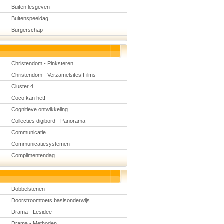
Buiten lesgeven
Buitenspeeldag
Burgerschap
Christendom - Pinksteren
Christendom - Verzamelsites|Films
Cluster 4
Coco kan het!
Cognitieve ontwikkeling
Collecties digibord - Panorama
Communicatie
Communicatiesystemen
Complimentendag
Dobbelstenen
Doorstroomtoets basisonderwijs
Drama - Lesidee
Drama - Methoden