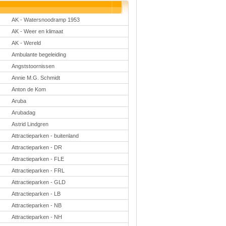
Taal en lezen
Techniek
AK - Watersnoodramp 1953
Verkeer
AK - Weer en klimaat
Onderwerpen
AK - Wereld
Afscheidsmusicals
2026
Ambulante begeleiding
Apps en tablets
Angststoornissen
Carnaval
Annie M.G. Schmidt
Downloads
basisonderwijs
Anton de Kom
Herfst
IB
Aruba
ICT
Arubadag
Internetopdrachten
Astrid Lindgren
Kerstmis
Kinder-/Jeugdboeken
Attractieparken - buitenland
Kleurplaten
Attractieparken - DR
Koningsdag
Lente
Attractieparken - FLE
Methoden
Attractieparken - FRL
Onderbouw PO
Onderwijssystemen
Attractieparken - GLD
Ouders
Attractieparken - LB
Pasen
Attractieparken - NB
Passend onderwijs
Rekenwerkbladen
Attractieparken - NH
Scheikunde