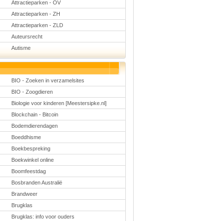
Attractieparken - OV
Schoolmanagement
Schoolreis
Attractieparken - ZH
Sinterklaas
Attractieparken - ZLD
Valentijn
Voetbal
Auteursrecht
Voorleesdagen
Autisme
Winter
Zomer
BIO - Zoeken in verzamelsites
BIO - Zoogdieren
Biologie voor kinderen [Meestersipke.nl]
Blockchain - Bitcoin
Bodemdierendagen
Boeddhisme
Boekbespreking
Boekwinkel online
Boomfeestdag
Bosbranden Australië
Brandweer
Brugklas
Brugklas: info voor ouders