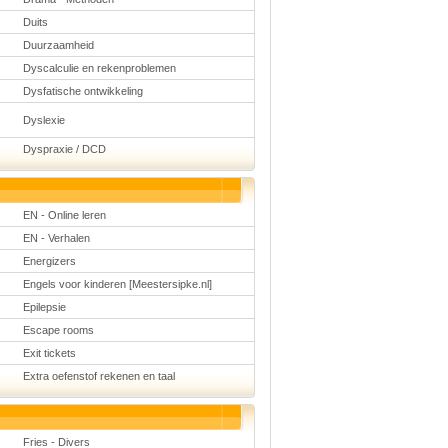
Duits
Duurzaamheid
Dyscalculie en rekenproblemen
Dysfatische ontwikkeling
Dyslexie
Dyspraxie / DCD
EN - Online leren
EN - Verhalen
Energizers
Engels voor kinderen [Meestersipke.nl]
Epilepsie
Escape rooms
Exit tickets
Extra oefenstof rekenen en taal
Fries - Divers