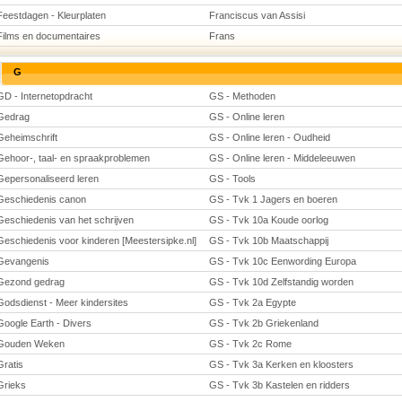
Feestdagen - Kleurplaten
Franciscus van Assisi
Films en documentaires
Frans
G
GD - Internetopdracht
GS - Methoden
Gedrag
GS - Online leren
Geheimschrift
GS - Online leren - Oudheid
Gehoor-, taal- en spraakproblemen
GS - Online leren - Middeleeuwen
Gepersonaliseerd leren
GS - Tools
Geschiedenis canon
GS - Tvk 1 Jagers en boeren
Geschiedenis van het schrijven
GS - Tvk 10a Koude oorlog
Geschiedenis voor kinderen [Meestersipke.nl]
GS - Tvk 10b Maatschappij
Gevangenis
GS - Tvk 10c Eenwording Europa
Gezond gedrag
GS - Tvk 10d Zelfstandig worden
Godsdienst - Meer kindersites
GS - Tvk 2a Egypte
Google Earth - Divers
GS - Tvk 2b Griekenland
Gouden Weken
GS - Tvk 2c Rome
Gratis
GS - Tvk 3a Kerken en kloosters
Grieks
GS - Tvk 3b Kastelen en ridders