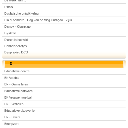
De week van ...
Dino's
Dysfatische ontwikkeling
Dia di bandera - Dag van de Vlag Curaçao - 2 juli
Disney - Kleurplaten
Dyslexie
Dieren in het wild
Dobbelspelletjes
Dyspraxie / DCD
E
Educatieve centra
EK Voetbal
EN - Online leren
Educatieve software
EK Vrouwenvoetbal
EN - Verhalen
Educatieve uitgeverijen
EN - Divers
Energizers