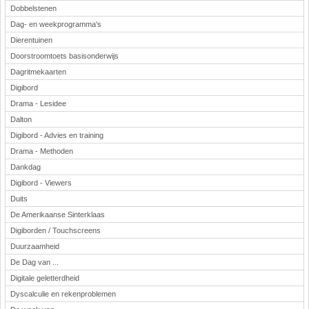
Dobbelstenen
Dag- en weekprogramma's
Dierentuinen
Doorstroomtoets basisonderwijs
Dagritmekaarten
Digibord
Drama - Lesidee
Dalton
Digibord - Advies en training
Drama - Methoden
Dankdag
Digibord - Viewers
Duits
De Amerikaanse Sinterklaas
Digiborden / Touchscreens
Duurzaamheid
De Dag van ...
Digitale geletterdheid
Dyscalculie en rekenproblemen