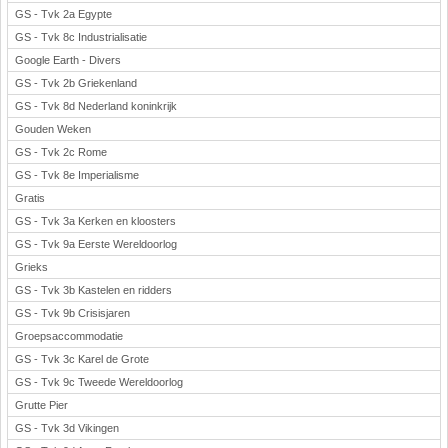
GS - Tvk 2a Egypte
GS - Tvk 8c Industrialisatie
Google Earth - Divers
GS - Tvk 2b Griekenland
GS - Tvk 8d Nederland koninkrijk
Gouden Weken
GS - Tvk 2c Rome
GS - Tvk 8e Imperialisme
Gratis
GS - Tvk 3a Kerken en kloosters
GS - Tvk 9a Eerste Wereldoorlog
Grieks
GS - Tvk 3b Kastelen en ridders
GS - Tvk 9b Crisisjaren
Groepsaccommodatie
GS - Tvk 3c Karel de Grote
GS - Tvk 9c Tweede Wereldoorlog
Grutte Pier
GS - Tvk 3d Vikingen