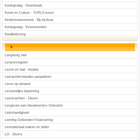
Koningsdag - Downloads
Kunst en Cultuur - YURLS kunst
Kinderboekenweek - Bij mij thuis
Koningsdag - Evenementen
Kwaliteitszorg
L
Langdurig ziek
Lerarenregister
Lezen en taal - lesidee
Leerachterstanden aanpakken
Leren op afstand
Lichamelijke beperking
Leerkrachten - Divers
Lesgeven aan nieuwkomers Oekraïne
Linkshandigheid
Leerling Gebonden Financiering
Lesmateriaal maken en delen
LO - Divers