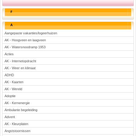
#
A
Aangepaste vakanties/logeerhuizen
AK - Hoogveen en laagveen
AK - Watersnoodramp 1953
Acties
AK - Internetopdracht
AK - Weer en klimaat
ADHD
AK - Kaarten
AK - Wereld
Adoptie
AK - Kernenergie
Ambulante begeleiding
Advent
AK - Kleurplaten
Angststoornissen