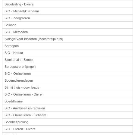
Begeleiding - Divers
BIO - Menselijk lichaam
BIO - Zoogdieren
Belonen
BIO - Methoden
Biologie voor kinderen [Meestersipke.nl]
Beroepen
BIO - Natuur
Blockchain - Bitcoin
Beroepsverenigingen
BIO - Online leren
Bodemdierendagen
Bij mij thuis - downloads
BIO - Online leren - Dieren
Boeddhisme
BIO - Amfibieën en reptielen
BIO - Online leren - Lichaam
Boekbespreking
BIO - Dieren - Divers