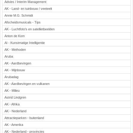
Advies / Interim Management
AK - Land- en tuinbouw / veeteelt
Annie M.G. Schmidt
Afscheidsmusicals - Tips
AK - Luchtfoto's en satellietbeelden
Anton de Kom
AI - Kunstmatige Intelligentie
AK - Methoden
Aruba
AK - Aardbevingen
AK - Mijnbouw
Arubadag
AK - Aardbevingen en vulkanen
AK - Milieu
Astrid Lindgren
AK - Afrika
AK - Nederland
Attractieparken - buitenland
AK - Amerika
AK - Nederland - provincies