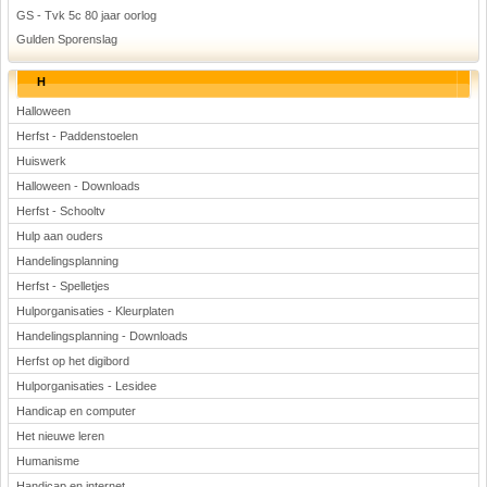
GS - Tvk 5c 80 jaar oorlog
Gulden Sporenslag
H
Halloween
Herfst - Paddenstoelen
Huiswerk
Halloween - Downloads
Herfst - Schooltv
Hulp aan ouders
Handelingsplanning
Herfst - Spelletjes
Hulporganisaties - Kleurplaten
Handelingsplanning - Downloads
Herfst op het digibord
Hulporganisaties - Lesidee
Handicap en computer
Het nieuwe leren
Humanisme
Handicap en internet