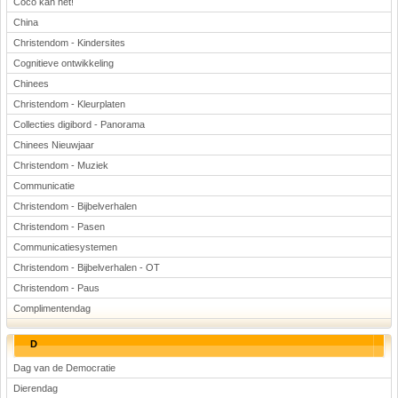
Coco kan het!
China
Christendom - Kindersites
Cognitieve ontwikkeling
Chinees
Christendom - Kleurplaten
Collecties digibord - Panorama
Chinees Nieuwjaar
Christendom - Muziek
Communicatie
Christendom - Bijbelverhalen
Christendom - Pasen
Communicatiesystemen
Christendom - Bijbelverhalen - OT
Christendom - Paus
Complimentendag
D
Dag van de Democratie
Dierendag