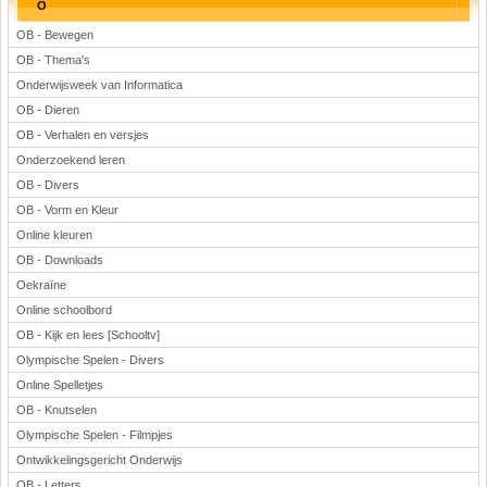
O
OB - Bewegen
OB - Thema's
Onderwijsweek van Informatica
OB - Dieren
OB - Verhalen en versjes
Onderzoekend leren
OB - Divers
OB - Vorm en Kleur
Online kleuren
OB - Downloads
Oekraïne
Online schoolbord
OB - Kijk en lees [Schooltv]
Olympische Spelen - Divers
Online Spelletjes
OB - Knutselen
Olympische Spelen - Filmpjes
Ontwikkelingsgericht Onderwijs
OB - Letters