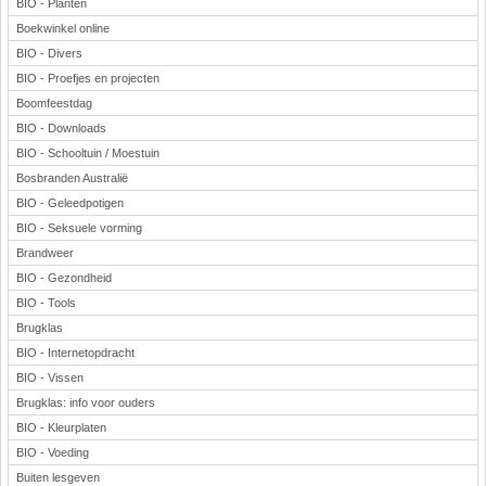
BIO - Planten
Boekwinkel online
BIO - Divers
BIO - Proefjes en projecten
Boomfeestdag
BIO - Downloads
BIO - Schooltuin / Moestuin
Bosbranden Australië
BIO - Geleedpotigen
BIO - Seksuele vorming
Brandweer
BIO - Gezondheid
BIO - Tools
Brugklas
BIO - Internetopdracht
BIO - Vissen
Brugklas: info voor ouders
BIO - Kleurplaten
BIO - Voeding
Buiten lesgeven