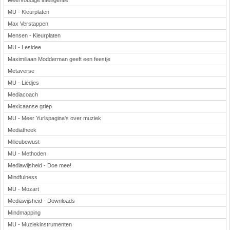
Meervoudige intelligentie
MU - Kleurplaten
Max Verstappen
Mensen - Kleurplaten
MU - Lesidee
Maximiliaan Modderman geeft een feestje
Metaverse
MU - Liedjes
Mediacoach
Mexicaanse griep
MU - Meer Yurlspagina's over muziek
Mediatheek
Milieubewust
MU - Methoden
Mediawijsheid - Doe mee!
Mindfulness
MU - Mozart
Mediawijsheid - Downloads
Mindmapping
MU - Muziekinstrumenten