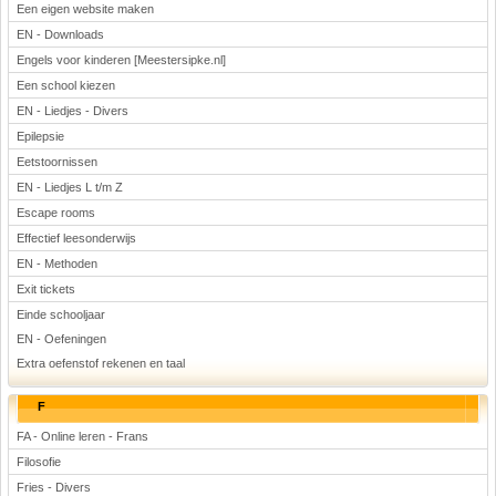
Een eigen website maken
EN - Downloads
Engels voor kinderen [Meestersipke.nl]
Een school kiezen
EN - Liedjes - Divers
Epilepsie
Eetstoornissen
EN - Liedjes L t/m Z
Escape rooms
Effectief leesonderwijs
EN - Methoden
Exit tickets
Einde schooljaar
EN - Oefeningen
Extra oefenstof rekenen en taal
F
FA - Online leren - Frans
Filosofie
Fries - Divers