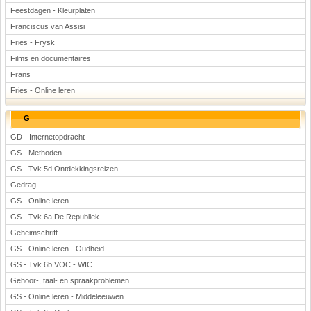
Feestdagen - Kleurplaten
Franciscus van Assisi
Fries - Frysk
Films en documentaires
Frans
Fries - Online leren
G
GD - Internetopdracht
GS - Methoden
GS - Tvk 5d Ontdekkingsreizen
Gedrag
GS - Online leren
GS - Tvk 6a De Republiek
Geheimschrift
GS - Online leren - Oudheid
GS - Tvk 6b VOC - WIC
Gehoor-, taal- en spraakproblemen
GS - Online leren - Middeleeuwen