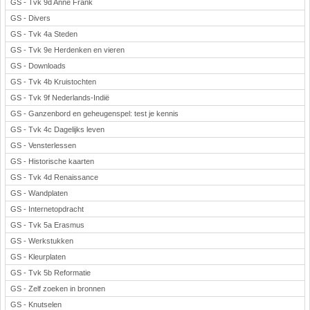
GS - Tvk 9d Anne Frank
GS - Divers
GS - Tvk 4a Steden
GS - Tvk 9e Herdenken en vieren
GS - Downloads
GS - Tvk 4b Kruistochten
GS - Tvk 9f Nederlands-Indië
GS - Ganzenbord en geheugenspel: test je kennis
GS - Tvk 4c Dagelijks leven
GS - Vensterlessen
GS - Historische kaarten
GS - Tvk 4d Renaissance
GS - Wandplaten
GS - Internetopdracht
GS - Tvk 5a Erasmus
GS - Werkstukken
GS - Kleurplaten
GS - Tvk 5b Reformatie
GS - Zelf zoeken in bronnen
GS - Knutselen