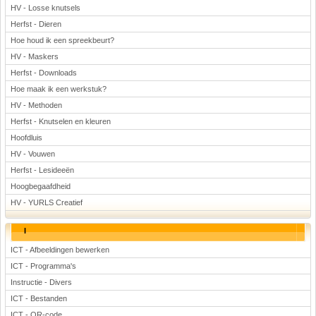
HV - Losse knutsels
Herfst - Dieren
Hoe houd ik een spreekbeurt?
HV - Maskers
Herfst - Downloads
Hoe maak ik een werkstuk?
HV - Methoden
Herfst - Knutselen en kleuren
Hoofdluis
HV - Vouwen
Herfst - Lesideeën
Hoogbegaafdheid
HV - YURLS Creatief
I
ICT - Afbeeldingen bewerken
ICT - Programma's
Instructie - Divers
ICT - Bestanden
ICT - QR-code