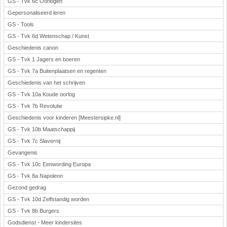
GS - Tvk 6c Oorlogen
Gepersonaliseerd leren
GS - Tools
GS - Tvk 6d Wetenschap / Kunst
Geschiedenis canon
GS - Tvk 1 Jagers en boeren
GS - Tvk 7a Buitenplaatsen en regenten
Geschiedenis van het schrijven
GS - Tvk 10a Koude oorlog
GS - Tvk 7b Revolutie
Geschiedenis voor kinderen [Meestersipke.nl]
GS - Tvk 10b Maatschappij
GS - Tvk 7c Slavernij
Gevangenis
GS - Tvk 10c Eenwording Europa
GS - Tvk 8a Napoleon
Gezond gedrag
GS - Tvk 10d Zelfstandig worden
GS - Tvk 8b Burgers
Godsdienst - Meer kindersites