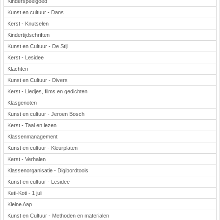
Kinderspeelgoed
Kunst en cultuur - Dans
Kerst - Knutselen
Kindertijdschriften
Kunst en Cultuur - De Stijl
Kerst - Lesidee
Klachten
Kunst en Cultuur - Divers
Kerst - Liedjes, films en gedichten
Klasgenoten
Kunst en cultuur - Jeroen Bosch
Kerst - Taal en lezen
Klassenmanagement
Kunst en cultuur - Kleurplaten
Kerst - Verhalen
Klassenorganisatie - Digibordtools
Kunst en cultuur - Lesidee
Keti-Koti - 1 juli
Kleine Aap
Kunst en Cultuur - Methoden en materialen