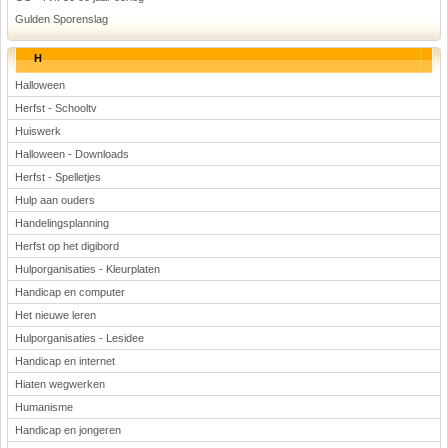
Gulden Sporenslag
H
Halloween
Herfst - Schooltv
Huiswerk
Halloween - Downloads
Herfst - Spelletjes
Hulp aan ouders
Handelingsplanning
Herfst op het digibord
Hulporganisaties - Kleurplaten
Handicap en computer
Het nieuwe leren
Hulporganisaties - Lesidee
Handicap en internet
Hiaten wegwerken
Humanisme
Handicap en jongeren