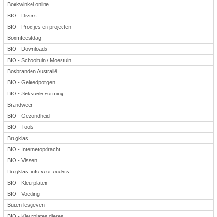
Boekwinkel online
BIO - Divers
BIO - Proefjes en projecten
Boomfeestdag
BIO - Downloads
BIO - Schooltuin / Moestuin
Bosbranden Australië
BIO - Geleedpotigen
BIO - Seksuele vorming
Brandweer
BIO - Gezondheid
BIO - Tools
Brugklas
BIO - Internetopdracht
BIO - Vissen
Brugklas: info voor ouders
BIO - Kleurplaten
BIO - Voeding
Buiten lesgeven
BIO - Kleurplaten dieren