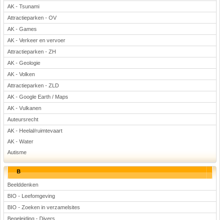
AK - Tsunami
Attractieparken - OV
AK - Games
AK - Verkeer en vervoer
Attractieparken - ZH
AK - Geologie
AK - Volken
Attractieparken - ZLD
AK - Google Earth / Maps
AK - Vulkanen
Auteursrecht
AK - Heelal/ruimtevaart
AK - Water
Autisme
B
Beelddenken
BIO - Leefomgeving
BIO - Zoeken in verzamelsites
Begeleiding - Divers