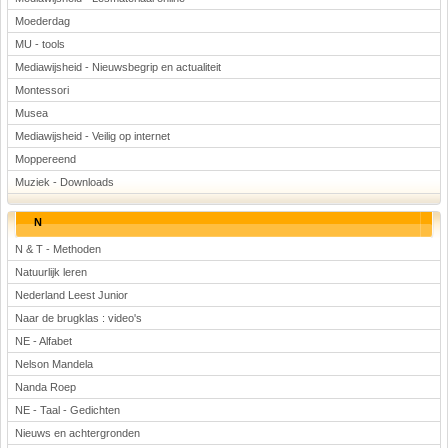
Moederdag
MU - tools
Mediawijsheid - Nieuwsbegrip en actualiteit
Montessori
Musea
Mediawijsheid - Veilig op internet
Moppereend
Muziek - Downloads
N
N & T - Methoden
Natuurlijk leren
Nederland Leest Junior
Naar de brugklas : video's
NE - Alfabet
Nelson Mandela
Nanda Roep
NE - Taal - Gedichten
Nieuws en achtergronden