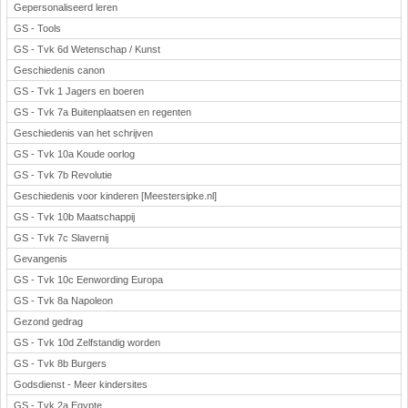
Gepersonaliseerd leren
GS - Tools
GS - Tvk 6d Wetenschap / Kunst
Geschiedenis canon
GS - Tvk 1 Jagers en boeren
GS - Tvk 7a Buitenplaatsen en regenten
Geschiedenis van het schrijven
GS - Tvk 10a Koude oorlog
GS - Tvk 7b Revolutie
Geschiedenis voor kinderen [Meestersipke.nl]
GS - Tvk 10b Maatschappij
GS - Tvk 7c Slavernij
Gevangenis
GS - Tvk 10c Eenwording Europa
GS - Tvk 8a Napoleon
Gezond gedrag
GS - Tvk 10d Zelfstandig worden
GS - Tvk 8b Burgers
Godsdienst - Meer kindersites
GS - Tvk 2a Egypte