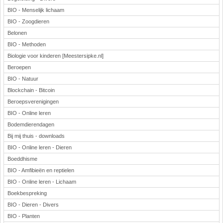
BIO - Menselijk lichaam
BIO - Zoogdieren
Belonen
BIO - Methoden
Biologie voor kinderen [Meestersipke.nl]
Beroepen
BIO - Natuur
Blockchain - Bitcoin
Beroepsverenigingen
BIO - Online leren
Bodemdierendagen
Bij mij thuis - downloads
BIO - Online leren - Dieren
Boeddhisme
BIO - Amfibieën en reptielen
BIO - Online leren - Lichaam
Boekbespreking
BIO - Dieren - Divers
BIO - Planten