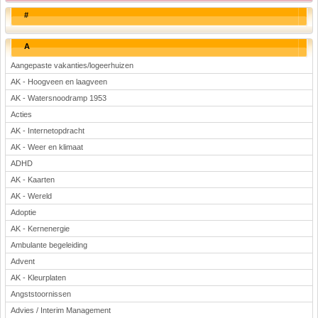
#
A
Aangepaste vakanties/logeerhuizen
AK - Hoogveen en laagveen
AK - Watersnoodramp 1953
Acties
AK - Internetopdracht
AK - Weer en klimaat
ADHD
AK - Kaarten
AK - Wereld
Adoptie
AK - Kernenergie
Ambulante begeleiding
Advent
AK - Kleurplaten
Angststoornissen
Advies / Interim Management