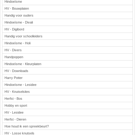
Hindoeïsme
HV - Bouwplaten
Handig voor ouders
Hindoeïsme - Divali
HV - Digibord
Handig voor schoolleiders
Hindoeïsme - Holi
HV - Divers
Handpoppen
Hindoeïsme - Kleurplaten
HV - Downloads
Harry Potter
Hindoeïsme - Lesidee
HV - Knutselsites
Herfst - Bos
Hobby en sport
HV - Lesidee
Herfst - Dieren
Hoe houd ik een spreekbeurt?
HV - Losse knutsels