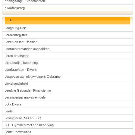
Koningsdag - Evenementen
Kwaliteitszorg
L
Langdurig ziek
Lerarenregister
Lezen en taal - lesidee
Leerachterstanden aanpakken
Leren op afstand
Lichamelijke beperking
Leerkrachten - Divers
Lesgeven aan nieuwkomers Oekraïne
Linkshandigheid
Leerling Gebonden Financiering
Lesmateriaal maken en delen
LO - Divers
Lente
Lesmateriaal SO en SBO
LO - Gymmen met een beperking
Lente - downloads