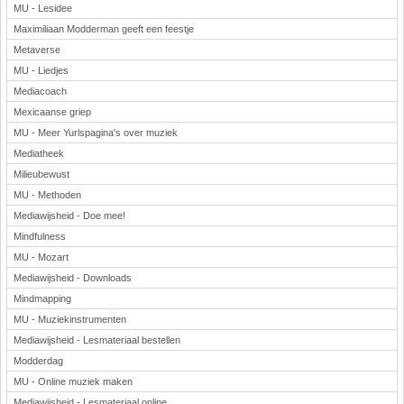
MU - Lesidee
Maximiliaan Modderman geeft een feestje
Metaverse
MU - Liedjes
Mediacoach
Mexicaanse griep
MU - Meer Yurlspagina's over muziek
Mediatheek
Milieubewust
MU - Methoden
Mediawijsheid - Doe mee!
Mindfulness
MU - Mozart
Mediawijsheid - Downloads
Mindmapping
MU - Muziekinstrumenten
Mediawijsheid - Lesmateriaal bestellen
Modderdag
MU - Online muziek maken
Mediawijsheid - Lesmateriaal online