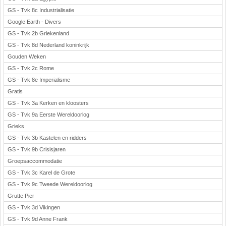
GS - Tvk 8c Industrialisatie
Google Earth - Divers
GS - Tvk 2b Griekenland
GS - Tvk 8d Nederland koninkrijk
Gouden Weken
GS - Tvk 2c Rome
GS - Tvk 8e Imperialisme
Gratis
GS - Tvk 3a Kerken en kloosters
GS - Tvk 9a Eerste Wereldoorlog
Grieks
GS - Tvk 3b Kastelen en ridders
GS - Tvk 9b Crisisjaren
Groepsaccommodatie
GS - Tvk 3c Karel de Grote
GS - Tvk 9c Tweede Wereldoorlog
Grutte Pier
GS - Tvk 3d Vikingen
GS - Tvk 9d Anne Frank