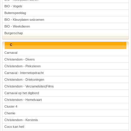
BIO - Vogels
Buitenspeeldag
BIO - Kleurplaten seizoenen
BIO - Weekdieren
Burgerschap
C
Carnaval
Christendom - Divers
Christendom - Pinksteren
Carnaval - Internetopdracht
Christendom - Driekoningen
Christendom - Verzamelsites|Films
Carnaval op het digibord
Christendom - Hemelvaart
Cluster 4
Chemie
Christendom - Kerstmis
Coco kan het!