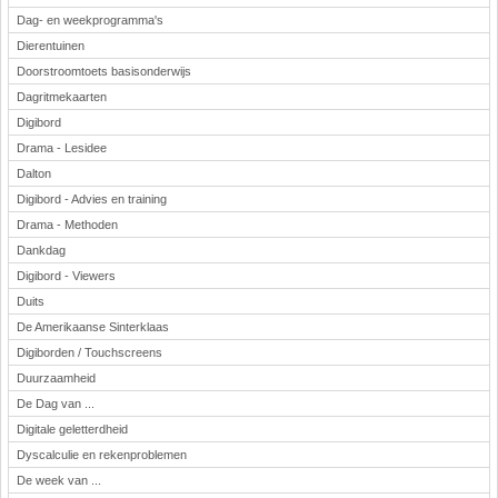
Dag- en weekprogramma's
Dierentuinen
Doorstroomtoets basisonderwijs
Dagritmekaarten
Digibord
Drama - Lesidee
Dalton
Digibord - Advies en training
Drama - Methoden
Dankdag
Digibord - Viewers
Duits
De Amerikaanse Sinterklaas
Digiborden / Touchscreens
Duurzaamheid
De Dag van ...
Digitale geletterdheid
Dyscalculie en rekenproblemen
De week van ...