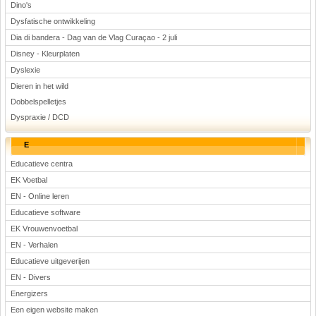
Dino's
Dysfatische ontwikkeling
Dia di bandera - Dag van de Vlag Curaçao - 2 juli
Disney - Kleurplaten
Dyslexie
Dieren in het wild
Dobbelspelletjes
Dyspraxie / DCD
E
Educatieve centra
EK Voetbal
EN - Online leren
Educatieve software
EK Vrouwenvoetbal
EN - Verhalen
Educatieve uitgeverijen
EN - Divers
Energizers
Een eigen website maken