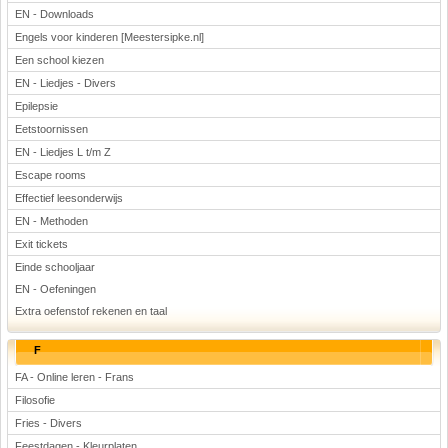
EN - Downloads
Engels voor kinderen [Meestersipke.nl]
Een school kiezen
EN - Liedjes - Divers
Epilepsie
Eetstoornissen
EN - Liedjes L t/m Z
Escape rooms
Effectief leesonderwijs
EN - Methoden
Exit tickets
Einde schooljaar
EN - Oefeningen
Extra oefenstof rekenen en taal
F
FA - Online leren - Frans
Filosofie
Fries - Divers
Feestdagen - Kleurplaten