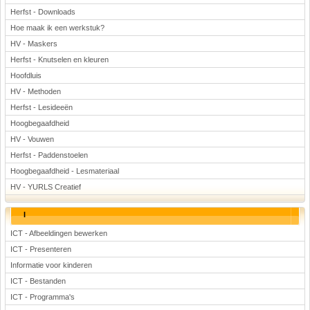
Herfst - Downloads
Hoe maak ik een werkstuk?
HV - Maskers
Herfst - Knutselen en kleuren
Hoofdluis
HV - Methoden
Herfst - Lesideeën
Hoogbegaafdheid
HV - Vouwen
Herfst - Paddenstoelen
Hoogbegaafdheid - Lesmateriaal
HV - YURLS Creatief
I
ICT - Afbeeldingen bewerken
ICT - Presenteren
Informatie voor kinderen
ICT - Bestanden
ICT - Programma's