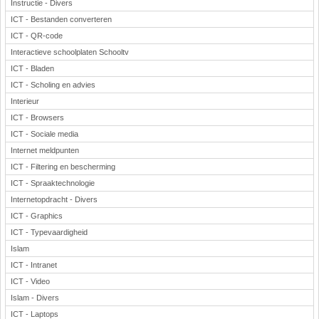
Instructie - Divers
ICT - Bestanden converteren
ICT - QR-code
Interactieve schoolplaten Schooltv
ICT - Bladen
ICT - Scholing en advies
Interieur
ICT - Browsers
ICT - Sociale media
Internet meldpunten
ICT - Filtering en bescherming
ICT - Spraaktechnologie
Internetopdracht - Divers
ICT - Graphics
ICT - Typevaardigheid
Islam
ICT - Intranet
ICT - Video
Islam - Divers
ICT - Laptops