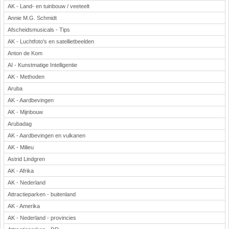
AK - Land- en tuinbouw / veeteelt
Annie M.G. Schmidt
Afscheidsmusicals - Tips
AK - Luchtfoto's en satellietbeelden
Anton de Kom
AI - Kunstmatige Intelligentie
AK - Methoden
Aruba
AK - Aardbevingen
AK - Mijnbouw
Arubadag
AK - Aardbevingen en vulkanen
AK - Milieu
Astrid Lindgren
AK - Afrika
AK - Nederland
Attractieparken - buitenland
AK - Amerika
AK - Nederland - provincies