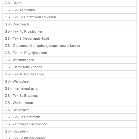
GS - Divers
GS - Tvk 4a Steden
GS - Tvk 9e Herdenken en vieren
GS - Downloads
GS - Tvk 4b Kruistochten
GS - Tvk 9f Nederlands-Indië
GS - Ganzenbord en geheugenspel: test je kennis
GS - Tvk 4c Dagelijks leven
GS - Vensterlessen
GS - Historische kaarten
GS - Tvk 4d Renaissance
GS - Wandplaten
GS - Internetopdracht
GS - Tvk 5a Erasmus
GS - Werkstukken
GS - Kleurplaten
GS - Tvk 5b Reformatie
GS - Zelf zoeken in bronnen
GS - Knutselen
GS - Tvk 5c 80 jaar oorlog