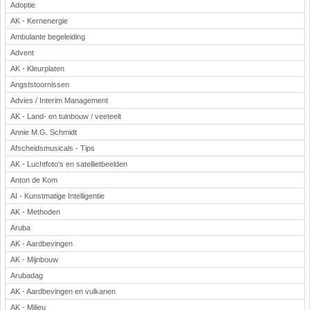
Adoptie
AK - Kernenergie
Ambulante begeleiding
Advent
AK - Kleurplaten
Angststoornissen
Advies / Interim Management
AK - Land- en tuinbouw / veeteelt
Annie M.G. Schmidt
Afscheidsmusicals - Tips
AK - Luchtfoto's en satellietbeelden
Anton de Kom
AI - Kunstmatige Intelligentie
AK - Methoden
Aruba
AK - Aardbevingen
AK - Mijnbouw
Arubadag
AK - Aardbevingen en vulkanen
AK - Milieu