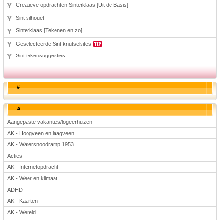
Creatieve opdrachten Sinterklaas [Uit de Basis]
Sint silhouet
Sinterklaas [Tekenen en zo]
Geselecteerde Sint knutselsites
Sint tekensuggesties
#
A
Aangepaste vakanties/logeerhuizen
AK - Hoogveen en laagveen
AK - Watersnoodramp 1953
Acties
AK - Internetopdracht
AK - Weer en klimaat
ADHD
AK - Kaarten
AK - Wereld