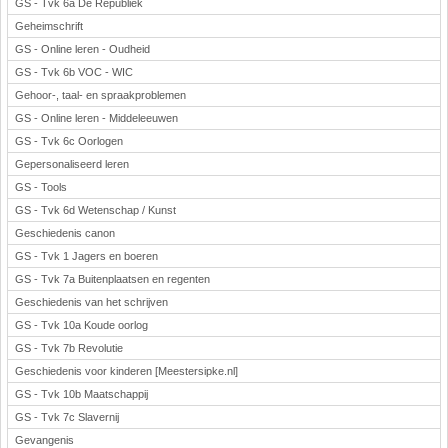
GS - Tvk 6a De Republiek
Geheimschrift
GS - Online leren - Oudheid
GS - Tvk 6b VOC - WIC
Gehoor-, taal- en spraakproblemen
GS - Online leren - Middeleeuwen
GS - Tvk 6c Oorlogen
Gepersonaliseerd leren
GS - Tools
GS - Tvk 6d Wetenschap / Kunst
Geschiedenis canon
GS - Tvk 1 Jagers en boeren
GS - Tvk 7a Buitenplaatsen en regenten
Geschiedenis van het schrijven
GS - Tvk 10a Koude oorlog
GS - Tvk 7b Revolutie
Geschiedenis voor kinderen [Meestersipke.nl]
GS - Tvk 10b Maatschappij
GS - Tvk 7c Slavernij
Gevangenis