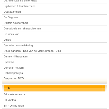
De Amerikaanse Sinterklaas
Digiborden / Touchscreens
Duurzaamheid
De Dag van ...
Digitale geletterdheid
Dyscalculie en rekenproblemen
De week van ...
Dino's
Dysfatische ontwikkeling
Dia di bandera - Dag van de Vlag Curaçao - 2 juli
Disney - Kleurplaten
Dyslexie
Dieren in het wild
Dobbelspelletjes
Dyspraxie / DCD
E
Educatieve centra
EK Voetbal
EN - Online leren