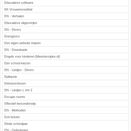
Educatieve software
EK Vrouwenvoetbal
EN - Verhalen
Educatieve uitgeverijen
EN - Divers
Energizers
Een eigen website maken
EN - Downloads
Engels voor kinderen [Meestersipke.nl]
Een school kiezen
EN - Liedjes - Divers
Epilepsie
Eetstoornissen
EN - Liedjes L t/m Z
Escape rooms
Effectief leesonderwijs
EN - Methoden
Exit tickets
Einde schooljaar
EN - Oefeningen