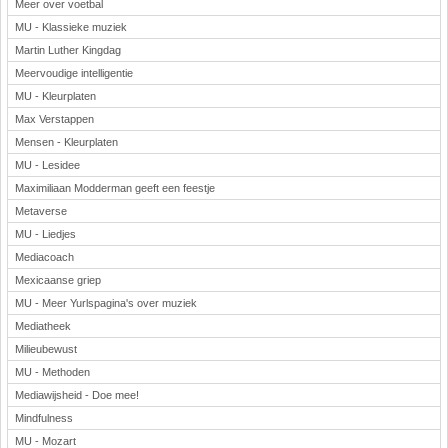
Meer over voetbal
MU - Klassieke muziek
Martin Luther Kingdag
Meervoudige intelligentie
MU - Kleurplaten
Max Verstappen
Mensen - Kleurplaten
MU - Lesidee
Maximiliaan Modderman geeft een feestje
Metaverse
MU - Liedjes
Mediacoach
Mexicaanse griep
MU - Meer Yurlspagina's over muziek
Mediatheek
Milieubewust
MU - Methoden
Mediawijsheid - Doe mee!
Mindfulness
MU - Mozart