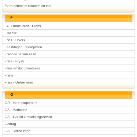
Extra oefenstof rekenen en taal
F
FA - Online leren - Frans
Filosofie
Fries - Divers
Feestdagen - Kleurplaten
Franciscus van Assisi
Fries - Frysk
Films en documentaires
Frans
Fries - Online leren
G
GD - Internetopdracht
GS - Methoden
GS - Tvk 5d Ontdekkingsreizen
Gedrag
GS - Online leren