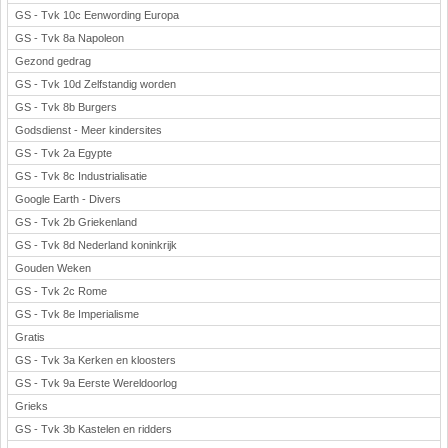
GS - Tvk 10c Eenwording Europa
GS - Tvk 8a Napoleon
Gezond gedrag
GS - Tvk 10d Zelfstandig worden
GS - Tvk 8b Burgers
Godsdienst - Meer kindersites
GS - Tvk 2a Egypte
GS - Tvk 8c Industrialisatie
Google Earth - Divers
GS - Tvk 2b Griekenland
GS - Tvk 8d Nederland koninkrijk
Gouden Weken
GS - Tvk 2c Rome
GS - Tvk 8e Imperialisme
Gratis
GS - Tvk 3a Kerken en kloosters
GS - Tvk 9a Eerste Wereldoorlog
Grieks
GS - Tvk 3b Kastelen en ridders