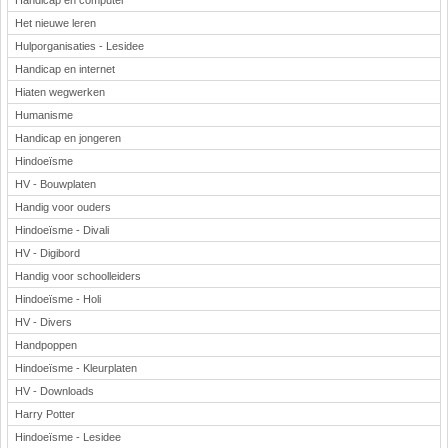
Handicap en computer
Het nieuwe leren
Hulporganisaties - Lesidee
Handicap en internet
Hiaten wegwerken
Humanisme
Handicap en jongeren
Hindoeïsme
HV - Bouwplaten
Handig voor ouders
Hindoeïsme - Divali
HV - Digibord
Handig voor schoolleiders
Hindoeïsme - Holi
HV - Divers
Handpoppen
Hindoeïsme - Kleurplaten
HV - Downloads
Harry Potter
Hindoeïsme - Lesidee