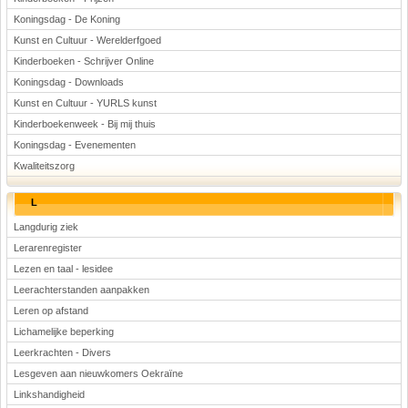
Koningsdag - De Koning
Kunst en Cultuur - Werelderfgoed
Kinderboeken - Schrijver Online
Koningsdag - Downloads
Kunst en Cultuur - YURLS kunst
Kinderboekenweek - Bij mij thuis
Koningsdag - Evenementen
Kwaliteitszorg
L
Langdurig ziek
Lerarenregister
Lezen en taal - lesidee
Leerachterstanden aanpakken
Leren op afstand
Lichamelijke beperking
Leerkrachten - Divers
Lesgeven aan nieuwkomers Oekraïne
Linkshandigheid