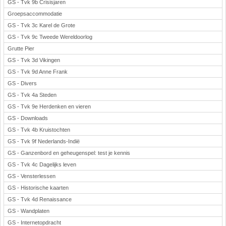
GS - Tvk 9b Crisisjaren
Groepsaccommodatie
GS - Tvk 3c Karel de Grote
GS - Tvk 9c Tweede Wereldoorlog
Grutte Pier
GS - Tvk 3d Vikingen
GS - Tvk 9d Anne Frank
GS - Divers
GS - Tvk 4a Steden
GS - Tvk 9e Herdenken en vieren
GS - Downloads
GS - Tvk 4b Kruistochten
GS - Tvk 9f Nederlands-Indië
GS - Ganzenbord en geheugenspel: test je kennis
GS - Tvk 4c Dagelijks leven
GS - Vensterlessen
GS - Historische kaarten
GS - Tvk 4d Renaissance
GS - Wandplaten
GS - Internetopdracht