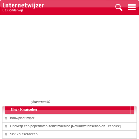
(Advertentie)
Sint - Knutselen
Bouwplaat mijter
Ontwerp een pepernoten schietmachine [Natuurwetenschap en Techniek]
Sint-knutselideeën