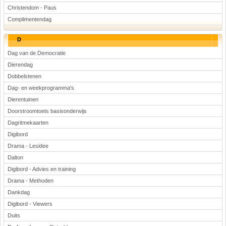
Christendom - Paus
Complimentendag
D
Dag van de Democratie
Dierendag
Dobbelstenen
Dag- en weekprogramma's
Dierentuinen
Doorstroomtoets basisonderwijs
Dagritmekaarten
Digibord
Drama - Lesidee
Dalton
Digibord - Advies en training
Drama - Methoden
Dankdag
Digibord - Viewers
Duits