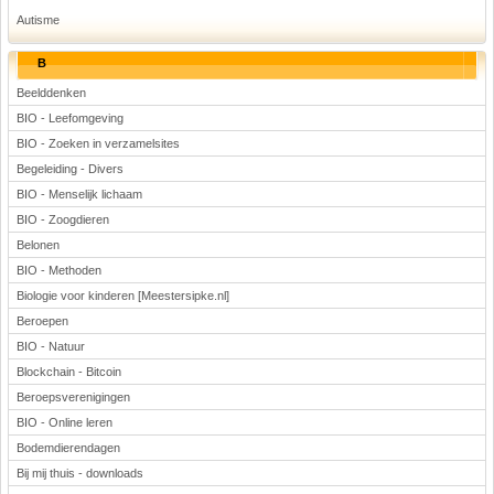
Autisme
B
Beelddenken
BIO - Leefomgeving
BIO - Zoeken in verzamelsites
Begeleiding - Divers
BIO - Menselijk lichaam
BIO - Zoogdieren
Belonen
BIO - Methoden
Biologie voor kinderen [Meestersipke.nl]
Beroepen
BIO - Natuur
Blockchain - Bitcoin
Beroepsverenigingen
BIO - Online leren
Bodemdierendagen
Bij mij thuis - downloads