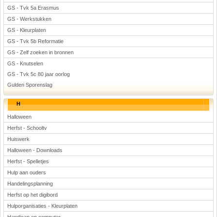
GS - Tvk 5a Erasmus
GS - Werkstukken
GS - Kleurplaten
GS - Tvk 5b Reformatie
GS - Zelf zoeken in bronnen
GS - Knutselen
GS - Tvk 5c 80 jaar oorlog
Gulden Sporenslag
H
Halloween
Herfst - Schooltv
Huiswerk
Halloween - Downloads
Herfst - Spelletjes
Hulp aan ouders
Handelingsplanning
Herfst op het digibord
Hulporganisaties - Kleurplaten