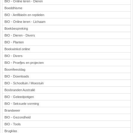
BIO - Online leren - Dieren
Boeddhisme
BIO - Amfibieën en reptielen
BIO - Online leren - Lichaam
Boekbespreking
BIO - Dieren - Divers
BIO - Planten
Boekwinkel online
BIO - Divers
BIO - Proefjes en projecten
Boomfeestdag
BIO - Downloads
BIO - Schooltuin / Moestuin
Bosbranden Australië
BIO - Geleedpotigen
BIO - Seksuele vorming
Brandweer
BIO - Gezondheid
BIO - Tools
Brugklas