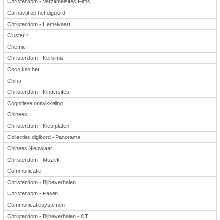
Christendom - Verzamelsites|Films
Carnaval op het digibord
Christendom - Hemelvaart
Cluster 4
Chemie
Christendom - Kerstmis
Coco kan het!
China
Christendom - Kindersites
Cognitieve ontwikkeling
Chinees
Christendom - Kleurplaten
Collecties digibord - Panorama
Chinees Nieuwjaar
Christendom - Muziek
Communicatie
Christendom - Bijbelverhalen
Christendom - Pasen
Communicatiesystemen
Christendom - Bijbelverhalen - OT