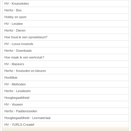
HV - Knutselsites
Herfst - Bos
Hobby en sport
HV - Lesidee
Herfst - Dieren
Hoe houd ik een spreekbeurt?
HV - Losse knutsels
Herfst - Downloads
Hoe maak ik een werkstuk?
HV - Maskers
Herfst - Knutselen en kleuren
Hoofdluis
HV - Methoden
Herfst - Lesideeën
Hoogbegaafdheid
HV - Vouwen
Herfst - Paddenstoelen
Hoogbegaafdheid - Lesmateriaal
HV - YURLS Creatief