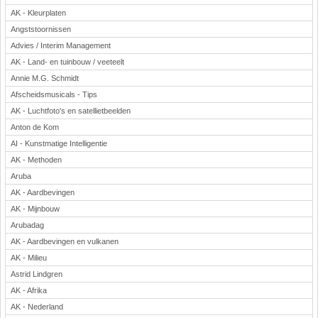
AK - Kleurplaten
Angststoornissen
Advies / Interim Management
AK - Land- en tuinbouw / veeteelt
Annie M.G. Schmidt
Afscheidsmusicals - Tips
AK - Luchtfoto's en satellietbeelden
Anton de Kom
AI - Kunstmatige Intelligentie
AK - Methoden
Aruba
AK - Aardbevingen
AK - Mijnbouw
Arubadag
AK - Aardbevingen en vulkanen
AK - Milieu
Astrid Lindgren
AK - Afrika
AK - Nederland