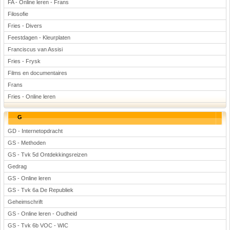
FA - Online leren - Frans
Filosofie
Fries - Divers
Feestdagen - Kleurplaten
Franciscus van Assisi
Fries - Frysk
Films en documentaires
Frans
Fries - Online leren
G
GD - Internetopdracht
GS - Methoden
GS - Tvk 5d Ontdekkingsreizen
Gedrag
GS - Online leren
GS - Tvk 6a De Republiek
Geheimschrift
GS - Online leren - Oudheid
GS - Tvk 6b VOC - WIC