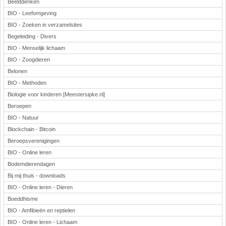
Beelddenken
BIO - Leefomgeving
BIO - Zoeken in verzamelsites
Begeleiding - Divers
BIO - Menselijk lichaam
BIO - Zoogdieren
Belonen
BIO - Methoden
Biologie voor kinderen [Meestersipke.nl]
Beroepen
BIO - Natuur
Blockchain - Bitcoin
Beroepsverenigingen
BIO - Online leren
Bodemdierendagen
Bij mij thuis - downloads
BIO - Online leren - Dieren
Boeddhisme
BIO - Amfibieën en reptielen
BIO - Online leren - Lichaam