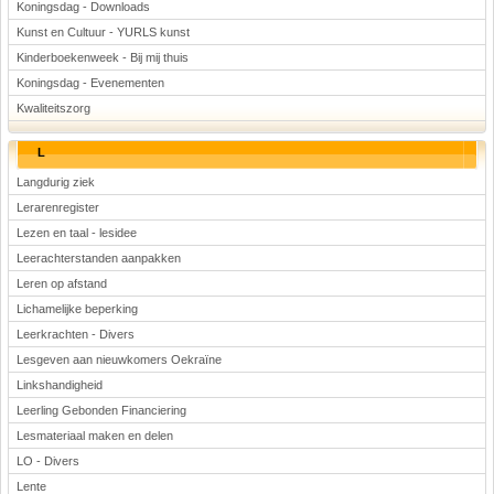
Koningsdag - Downloads
Kunst en Cultuur - YURLS kunst
Kinderboekenweek - Bij mij thuis
Koningsdag - Evenementen
Kwaliteitszorg
L
Langdurig ziek
Lerarenregister
Lezen en taal - lesidee
Leerachterstanden aanpakken
Leren op afstand
Lichamelijke beperking
Leerkrachten - Divers
Lesgeven aan nieuwkomers Oekraïne
Linkshandigheid
Leerling Gebonden Financiering
Lesmateriaal maken en delen
LO - Divers
Lente