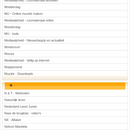
Mediawijsheid - Lesmateriaal bestellen
Modderdag
MU - Online muziek maken
Mediawijsheid - Lesmateriaal online
Moederdag
MU - tools
Mediawijsheid - Nieuwsbegrip en actualiteit
Montessori
Musea
Mediawijsheid - Veilig op internet
Moppereend
Muziek - Downloads
N
N & T - Methoden
Natuurlijk leren
Nederland Leest Junior
Naar de brugklas : video's
NE - Alfabet
Nelson Mandela