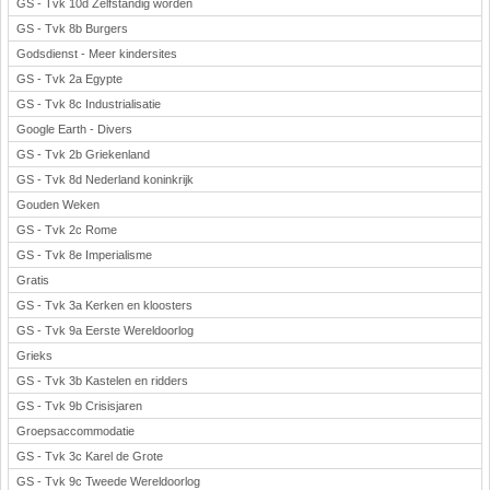
GS - Tvk 10d Zelfstandig worden
GS - Tvk 8b Burgers
Godsdienst - Meer kindersites
GS - Tvk 2a Egypte
GS - Tvk 8c Industrialisatie
Google Earth - Divers
GS - Tvk 2b Griekenland
GS - Tvk 8d Nederland koninkrijk
Gouden Weken
GS - Tvk 2c Rome
GS - Tvk 8e Imperialisme
Gratis
GS - Tvk 3a Kerken en kloosters
GS - Tvk 9a Eerste Wereldoorlog
Grieks
GS - Tvk 3b Kastelen en ridders
GS - Tvk 9b Crisisjaren
Groepsaccommodatie
GS - Tvk 3c Karel de Grote
GS - Tvk 9c Tweede Wereldoorlog