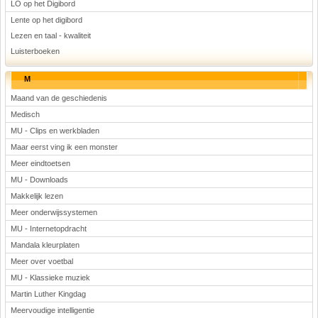
LO op het Digibord
Lente op het digibord
Lezen en taal - kwaliteit
Luisterboeken
M
Maand van de geschiedenis
Medisch
MU - Clips en werkbladen
Maar eerst ving ik een monster
Meer eindtoetsen
MU - Downloads
Makkelijk lezen
Meer onderwijssystemen
MU - Internetopdracht
Mandala kleurplaten
Meer over voetbal
MU - Klassieke muziek
Martin Luther Kingdag
Meervoudige intelligentie