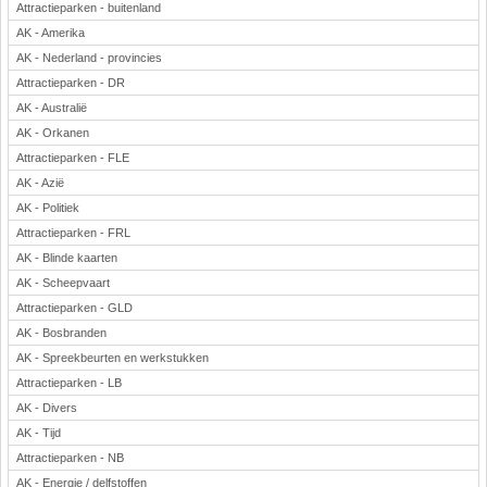
Attractieparken - buitenland
AK - Amerika
AK - Nederland - provincies
Attractieparken - DR
AK - Australië
AK - Orkanen
Attractieparken - FLE
AK - Azië
AK - Politiek
Attractieparken - FRL
AK - Blinde kaarten
AK - Scheepvaart
Attractieparken - GLD
AK - Bosbranden
AK - Spreekbeurten en werkstukken
Attractieparken - LB
AK - Divers
AK - Tijd
Attractieparken - NB
AK - Energie / delfstoffen