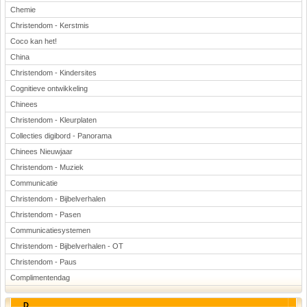
Chemie
Christendom - Kerstmis
Coco kan het!
China
Christendom - Kindersites
Cognitieve ontwikkeling
Chinees
Christendom - Kleurplaten
Collecties digibord - Panorama
Chinees Nieuwjaar
Christendom - Muziek
Communicatie
Christendom - Bijbelverhalen
Christendom - Pasen
Communicatiesystemen
Christendom - Bijbelverhalen - OT
Christendom - Paus
Complimentendag
D