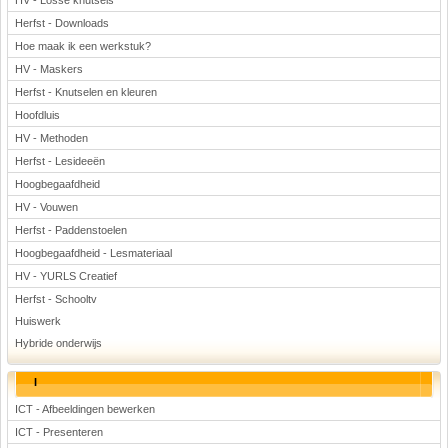
HV - Losse knutsels
Herfst - Downloads
Hoe maak ik een werkstuk?
HV - Maskers
Herfst - Knutselen en kleuren
Hoofdluis
HV - Methoden
Herfst - Lesideeën
Hoogbegaafdheid
HV - Vouwen
Herfst - Paddenstoelen
Hoogbegaafdheid - Lesmateriaal
HV - YURLS Creatief
Herfst - Schooltv
Huiswerk
Hybride onderwijs
I
ICT - Afbeeldingen bewerken
ICT - Presenteren