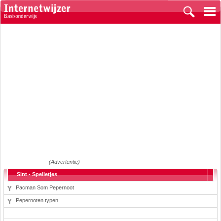
(Advertentie)
Sint - Spelletjes
Pacman Som Pepernoot
Pepernoten typen