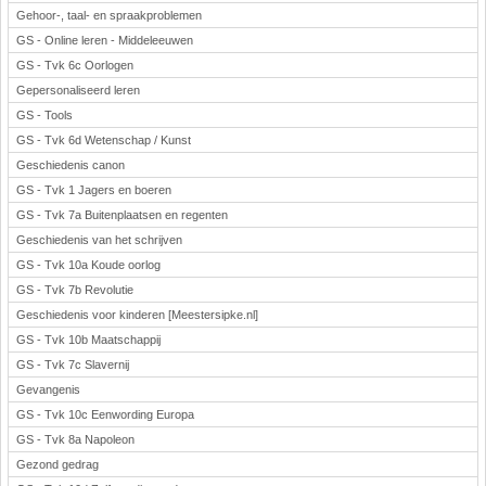
Gehoor-, taal- en spraakproblemen
GS - Online leren - Middeleeuwen
GS - Tvk 6c Oorlogen
Gepersonaliseerd leren
GS - Tools
GS - Tvk 6d Wetenschap / Kunst
Geschiedenis canon
GS - Tvk 1 Jagers en boeren
GS - Tvk 7a Buitenplaatsen en regenten
Geschiedenis van het schrijven
GS - Tvk 10a Koude oorlog
GS - Tvk 7b Revolutie
Geschiedenis voor kinderen [Meestersipke.nl]
GS - Tvk 10b Maatschappij
GS - Tvk 7c Slavernij
Gevangenis
GS - Tvk 10c Eenwording Europa
GS - Tvk 8a Napoleon
Gezond gedrag