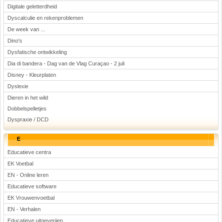
Digitale geletterdheid
Dyscalculie en rekenproblemen
De week van ...
Dino's
Dysfatische ontwikkeling
Dia di bandera - Dag van de Vlag Curaçao - 2 juli
Disney - Kleurplaten
Dyslexie
Dieren in het wild
Dobbelspelletjes
Dyspraxie / DCD
E
Educatieve centra
EK Voetbal
EN - Online leren
Educatieve software
EK Vrouwenvoetbal
EN - Verhalen
Educatieve uitgeverijen