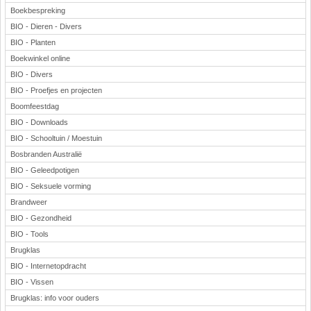
Boekbespreking
BIO - Dieren - Divers
BIO - Planten
Boekwinkel online
BIO - Divers
BIO - Proefjes en projecten
Boomfeestdag
BIO - Downloads
BIO - Schooltuin / Moestuin
Bosbranden Australië
BIO - Geleedpotigen
BIO - Seksuele vorming
Brandweer
BIO - Gezondheid
BIO - Tools
Brugklas
BIO - Internetopdracht
BIO - Vissen
Brugklas: info voor ouders