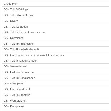
Grutte Pier
GS - Tvk 3d Vikingen
GS - Tvk 9d Anne Frank
GS - Divers
GS - Tvk 4a Steden
GS - Tvk 9e Herdenken en vieren
GS - Downloads
GS - Tvk 4b Kruistochten
GS - Tvk 9f Nederlands-Indië
GS - Ganzenbord en geheugenspel: test je kennis
GS - Tvk 4c Dagelijks leven
GS - Vensterlessen
GS - Historische kaarten
GS - Tvk 4d Renaissance
GS - Wandplaten
GS - Internetopdracht
GS - Tvk 5a Erasmus
GS - Werkstukken
GS - Kleurplaten