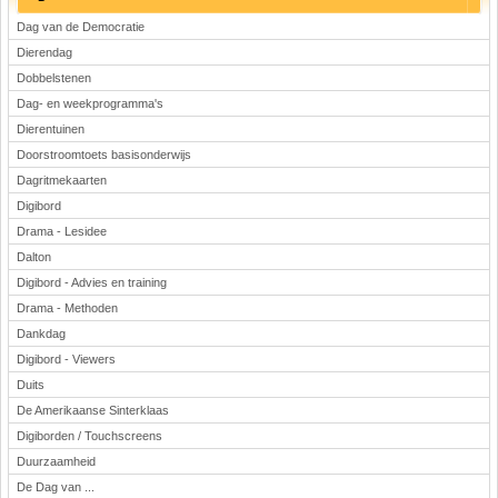
Dag van de Democratie
Dierendag
Dobbelstenen
Dag- en weekprogramma's
Dierentuinen
Doorstroomtoets basisonderwijs
Dagritmekaarten
Digibord
Drama - Lesidee
Dalton
Digibord - Advies en training
Drama - Methoden
Dankdag
Digibord - Viewers
Duits
De Amerikaanse Sinterklaas
Digiborden / Touchscreens
Duurzaamheid
De Dag van ...