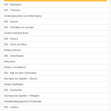
OB - Bewegen
OB - Thema's
Onderwijsweek van Informatica
OB - Dieren
OB - Verhalen en versjes
Onderzoekend leren
OB - Divers
OB - Vorm en Kleur
Online kleuren
OB - Downloads
Oekraïne
Online schoolbord
OB - Kijk en lees [Schooltv]
Olympische Spelen - Divers
Online Spelletjes
OB - Knutselen
Olympische Spelen - Filmpjes
Ontwikkelingsgericht Onderwijs
OB - Letters