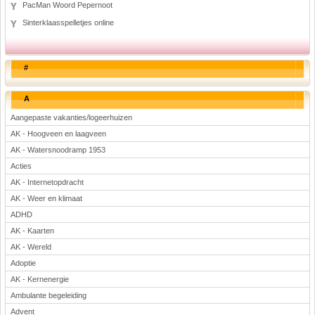
PacMan Woord Pepernoot
Sinterklaasspelletjes online
#
A
Aangepaste vakanties/logeerhuizen
AK - Hoogveen en laagveen
AK - Watersnoodramp 1953
Acties
AK - Internetopdracht
AK - Weer en klimaat
ADHD
AK - Kaarten
AK - Wereld
Adoptie
AK - Kernenergie
Ambulante begeleiding
Advent