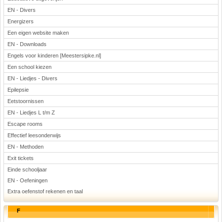
EN - Divers
Energizers
Een eigen website maken
EN - Downloads
Engels voor kinderen [Meestersipke.nl]
Een school kiezen
EN - Liedjes - Divers
Epilepsie
Eetstoornissen
EN - Liedjes L t/m Z
Escape rooms
Effectief leesonderwijs
EN - Methoden
Exit tickets
Einde schooljaar
EN - Oefeningen
Extra oefenstof rekenen en taal
F