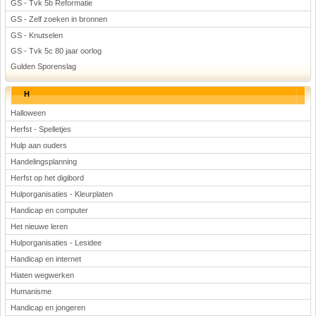
GS - Tvk 5b Reformatie
GS - Zelf zoeken in bronnen
GS - Knutselen
GS - Tvk 5c 80 jaar oorlog
Gulden Sporenslag
H
Halloween
Herfst - Spelletjes
Hulp aan ouders
Handelingsplanning
Herfst op het digibord
Hulporganisaties - Kleurplaten
Handicap en computer
Het nieuwe leren
Hulporganisaties - Lesidee
Handicap en internet
Hiaten wegwerken
Humanisme
Handicap en jongeren