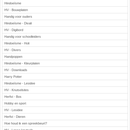
Hindoeïsme
HV - Bouwplaten
Handig voor ouders
Hindoeïsme - Divali
HV - Digibord
Handig voor schoolleiders
Hindoeïsme - Holi
HV - Divers
Handpoppen
Hindoeïsme - Kleurplaten
HV - Downloads
Harry Potter
Hindoeïsme - Lesidee
HV - Knutselsites
Herfst - Bos
Hobby en sport
HV - Lesidee
Herfst - Dieren
Hoe houd ik een spreekbeurt?