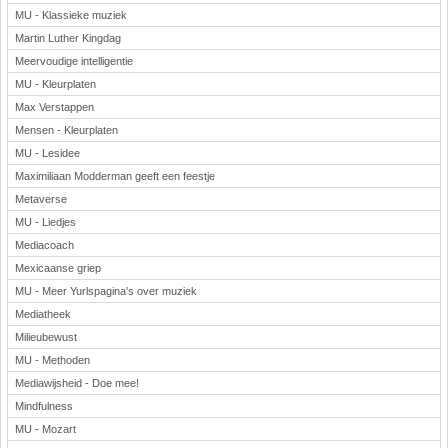
MU - Klassieke muziek
Martin Luther Kingdag
Meervoudige intelligentie
MU - Kleurplaten
Max Verstappen
Mensen - Kleurplaten
MU - Lesidee
Maximiliaan Modderman geeft een feestje
Metaverse
MU - Liedjes
Mediacoach
Mexicaanse griep
MU - Meer Yurlspagina's over muziek
Mediatheek
Milieubewust
MU - Methoden
Mediawijsheid - Doe mee!
Mindfulness
MU - Mozart