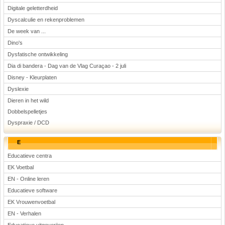
Digitale geletterdheid
Dyscalculie en rekenproblemen
De week van ...
Dino's
Dysfatische ontwikkeling
Dia di bandera - Dag van de Vlag Curaçao - 2 juli
Disney - Kleurplaten
Dyslexie
Dieren in het wild
Dobbelspelletjes
Dyspraxie / DCD
E
Educatieve centra
EK Voetbal
EN - Online leren
Educatieve software
EK Vrouwenvoetbal
EN - Verhalen