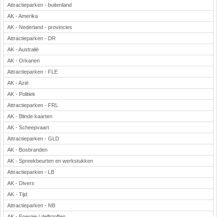
Attractieparken - buitenland
AK - Amerika
AK - Nederland - provincies
Attractieparken - DR
AK - Australië
AK - Orkanen
Attractieparken - FLE
AK - Azië
AK - Politiek
Attractieparken - FRL
AK - Blinde kaarten
AK - Scheepvaart
Attractieparken - GLD
AK - Bosbranden
AK - Spreekbeurten en werkstukken
Attractieparken - LB
AK - Divers
AK - Tijd
Attractieparken - NB
AK - Energie / delfstoffen