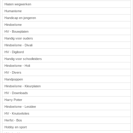
Hiaten wegwerken
Humanisme
Handicap en jongeren
Hindoeïsme
HV - Bouwplaten
Handig voor ouders
Hindoeïsme - Divali
HV - Digibord
Handig voor schoolleiders
Hindoeïsme - Holi
HV - Divers
Handpoppen
Hindoeïsme - Kleurplaten
HV - Downloads
Harry Potter
Hindoeïsme - Lesidee
HV - Knutselsites
Herfst - Bos
Hobby en sport