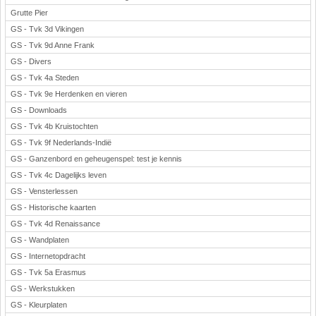
Grutte Pier
GS - Tvk 3d Vikingen
GS - Tvk 9d Anne Frank
GS - Divers
GS - Tvk 4a Steden
GS - Tvk 9e Herdenken en vieren
GS - Downloads
GS - Tvk 4b Kruistochten
GS - Tvk 9f Nederlands-Indië
GS - Ganzenbord en geheugenspel: test je kennis
GS - Tvk 4c Dagelijks leven
GS - Vensterlessen
GS - Historische kaarten
GS - Tvk 4d Renaissance
GS - Wandplaten
GS - Internetopdracht
GS - Tvk 5a Erasmus
GS - Werkstukken
GS - Kleurplaten