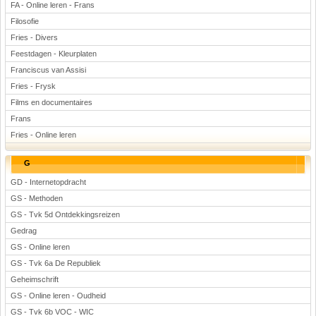
FA - Online leren - Frans
Filosofie
Fries - Divers
Feestdagen - Kleurplaten
Franciscus van Assisi
Fries - Frysk
Films en documentaires
Frans
Fries - Online leren
G
GD - Internetopdracht
GS - Methoden
GS - Tvk 5d Ontdekkingsreizen
Gedrag
GS - Online leren
GS - Tvk 6a De Republiek
Geheimschrift
GS - Online leren - Oudheid
GS - Tvk 6b VOC - WIC