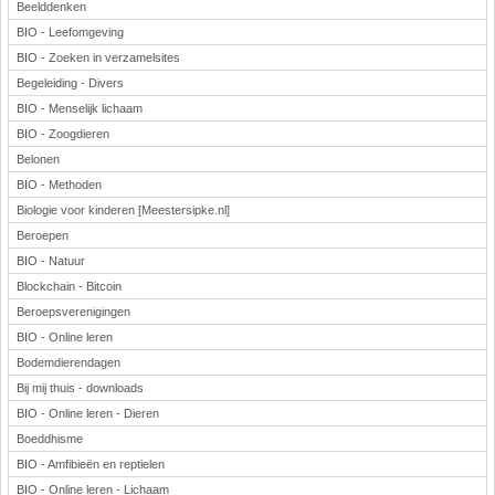
Beelddenken
BIO - Leefomgeving
BIO - Zoeken in verzamelsites
Begeleiding - Divers
BIO - Menselijk lichaam
BIO - Zoogdieren
Belonen
BIO - Methoden
Biologie voor kinderen [Meestersipke.nl]
Beroepen
BIO - Natuur
Blockchain - Bitcoin
Beroepsverenigingen
BIO - Online leren
Bodemdierendagen
Bij mij thuis - downloads
BIO - Online leren - Dieren
Boeddhisme
BIO - Amfibieën en reptielen
BIO - Online leren - Lichaam