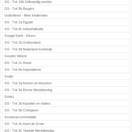
GS - Tvk 10d Zelfstandig worden
GS - Tvk 8b Burgers
Godsdienst - Meer kindersites
GS - Tvk 2a Egypte
GS - Tvk 8c Industrialisatie
Google Earth - Divers
GS - Tvk 2b Griekenland
GS - Tvk 8d Nederland koninkrijk
Gouden Weken
GS - Tvk 2c Rome
GS - Tvk 8e Imperialisme
Gratis
GS - Tvk 3a Kerken en kloosters
GS - Tvk 9a Eerste Wereldoorlog
Grieks
GS - Tvk 3b Kastelen en ridders
GS - Tvk 9b Crisisjaren
Groepsaccommodatie
GS - Tvk 3c Karel de Grote
GS - Tvk 9c Tweede Wereldoorlog