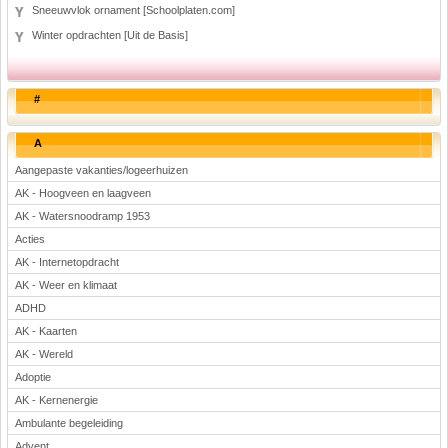
Sneeuwvlok ornament [Schoolplaten.com]
Winter opdrachten [Uit de Basis]
#
A
Aangepaste vakanties/logeerhuizen
AK - Hoogveen en laagveen
AK - Watersnoodramp 1953
Acties
AK - Internetopdracht
AK - Weer en klimaat
ADHD
AK - Kaarten
AK - Wereld
Adoptie
AK - Kernenergie
Ambulante begeleiding
Advent