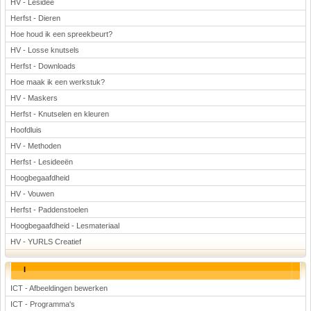
HV - Lesidee
Herfst - Dieren
Hoe houd ik een spreekbeurt?
HV - Losse knutsels
Herfst - Downloads
Hoe maak ik een werkstuk?
HV - Maskers
Herfst - Knutselen en kleuren
Hoofdluis
HV - Methoden
Herfst - Lesideeën
Hoogbegaafdheid
HV - Vouwen
Herfst - Paddenstoelen
Hoogbegaafdheid - Lesmateriaal
HV - YURLS Creatief
I
ICT - Afbeeldingen bewerken
ICT - Programma's