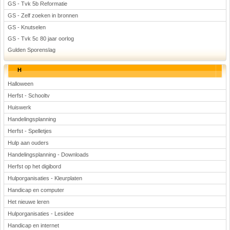
GS - Tvk 5b Reformatie
GS - Zelf zoeken in bronnen
GS - Knutselen
GS - Tvk 5c 80 jaar oorlog
Gulden Sporenslag
H
Halloween
Herfst - Schooltv
Huiswerk
Handelingsplanning
Herfst - Spelletjes
Hulp aan ouders
Handelingsplanning - Downloads
Herfst op het digibord
Hulporganisaties - Kleurplaten
Handicap en computer
Het nieuwe leren
Hulporganisaties - Lesidee
Handicap en internet