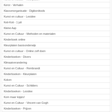
Kerst - Verhalen
Klassenorganisatie - Digibordtools
Kunst en cultuur - Lesidee
Keti-Koti - 1 juli
Kleine Aap
Kunst en Cultuur - Methoden en materialen
Kinderboek online
Kleurplaten basisonderwijs
Kunst en cultuur - Online zelf doen
Kinderboeken - Divers
Klimaatverandering
Kunst en Cultuur - Rembrandt
Kinderboeken - Kleurplaten
Koken
Kunst en Cultuur - Schilders
Kinderboeken - Lesidee
Kom maar kipjes!
Kunst en Cultuur - Vincent van Gogh
Kinderboeken - Prijzen