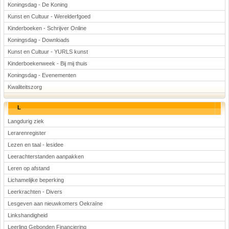
Koningsdag - De Koning
Kunst en Cultuur - Werelderfgoed
Kinderboeken - Schrijver Online
Koningsdag - Downloads
Kunst en Cultuur - YURLS kunst
Kinderboekenweek - Bij mij thuis
Koningsdag - Evenementen
Kwaliteitszorg
L
Langdurig ziek
Lerarenregister
Lezen en taal - lesidee
Leerachterstanden aanpakken
Leren op afstand
Lichamelijke beperking
Leerkrachten - Divers
Lesgeven aan nieuwkomers Oekraïne
Linkshandigheid
Leerling Gebonden Financiering