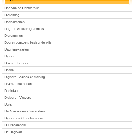
D
Dag van de Democratie
Dierendag
Dobbelstenen
Dag- en weekprogramma's
Dierentuinen
Doorstroomtoets basisonderwijs
Dagritmekaarten
Digibord
Drama - Lesidee
Dalton
Digibord - Advies en training
Drama - Methoden
Dankdag
Digibord - Viewers
Duits
De Amerikaanse Sinterklaas
Digiborden / Touchscreens
Duurzaamheid
De Dag van ...