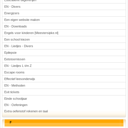
Educatieve uitgeverijen
EN - Divers
Energizers
Een eigen website maken
EN - Downloads
Engels voor kinderen [Meestersipke.nl]
Een school kiezen
EN - Liedjes - Divers
Epilepsie
Eetstoornissen
EN - Liedjes L t/m Z
Escape rooms
Effectief leesonderwijs
EN - Methoden
Exit tickets
Einde schooljaar
EN - Oefeningen
Extra oefenstof rekenen en taal
F