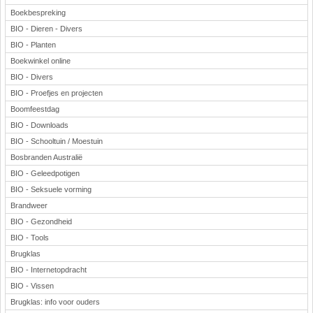
Boekbespreking
BIO - Dieren - Divers
BIO - Planten
Boekwinkel online
BIO - Divers
BIO - Proefjes en projecten
Boomfeestdag
BIO - Downloads
BIO - Schooltuin / Moestuin
Bosbranden Australië
BIO - Geleedpotigen
BIO - Seksuele vorming
Brandweer
BIO - Gezondheid
BIO - Tools
Brugklas
BIO - Internetopdracht
BIO - Vissen
Brugklas: info voor ouders