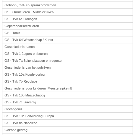
Gehoor-, taal- en spraakproblemen
GS - Online leren - Middeleeuwen
GS - Tvk 6c Oorlogen
Gepersonaliseerd leren
GS - Tools
GS - Tvk 6d Wetenschap / Kunst
Geschiedenis canon
GS - Tvk 1 Jagers en boeren
GS - Tvk 7a Buitenplaatsen en regenten
Geschiedenis van het schrijven
GS - Tvk 10a Koude oorlog
GS - Tvk 7b Revolutie
Geschiedenis voor kinderen [Meestersipke.nl]
GS - Tvk 10b Maatschappij
GS - Tvk 7c Slavernij
Gevangenis
GS - Tvk 10c Eenwording Europa
GS - Tvk 8a Napoleon
Gezond gedrag