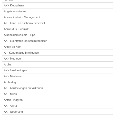
AK - Kleurplaten
Angststoornissen
Advies / Interim Management
AK - Land- en tuinbouw / veeteelt
Annie M.G. Schmidt
Afscheidsmusicals - Tips
AK - Luchtfoto's en satellietbeelden
Anton de Kom
AI - Kunstmatige Intelligentie
AK - Methoden
Aruba
AK - Aardbevingen
AK - Mijnbouw
Arubadag
AK - Aardbevingen en vulkanen
AK - Milieu
Astrid Lindgren
AK - Afrika
AK - Nederland