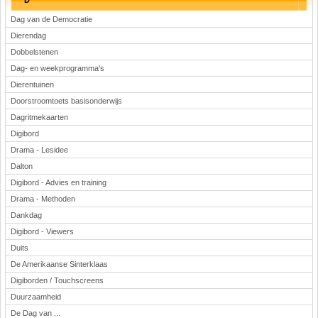
D
Dag van de Democratie
Dierendag
Dobbelstenen
Dag- en weekprogramma's
Dierentuinen
Doorstroomtoets basisonderwijs
Dagritmekaarten
Digibord
Drama - Lesidee
Dalton
Digibord - Advies en training
Drama - Methoden
Dankdag
Digibord - Viewers
Duits
De Amerikaanse Sinterklaas
Digiborden / Touchscreens
Duurzaamheid
De Dag van ...