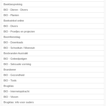
Boekbespreking
BIO - Dieren - Divers
BIO - Planten
Boekwinkel online
BIO - Divers
BIO - Proefjes en projecten
Boomfeestdag
BIO - Downloads
BIO - Schooltuin / Moestuin
Bosbranden Australië
BIO - Geleedpotigen
BIO - Seksuele vorming
Brandweer
BIO - Gezondheid
BIO - Tools
Brugklas
BIO - Internetopdracht
BIO - Vissen
Brugklas: info voor ouders