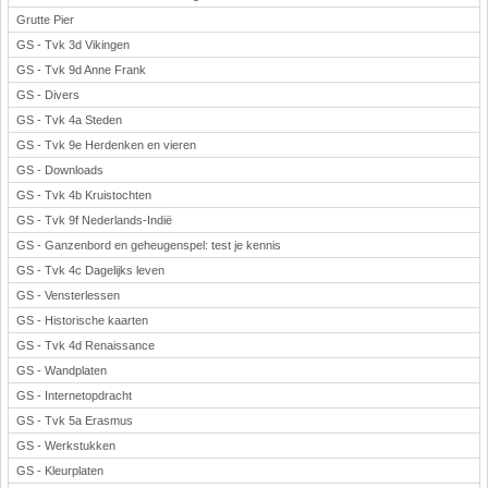
Grutte Pier
GS - Tvk 3d Vikingen
GS - Tvk 9d Anne Frank
GS - Divers
GS - Tvk 4a Steden
GS - Tvk 9e Herdenken en vieren
GS - Downloads
GS - Tvk 4b Kruistochten
GS - Tvk 9f Nederlands-Indië
GS - Ganzenbord en geheugenspel: test je kennis
GS - Tvk 4c Dagelijks leven
GS - Vensterlessen
GS - Historische kaarten
GS - Tvk 4d Renaissance
GS - Wandplaten
GS - Internetopdracht
GS - Tvk 5a Erasmus
GS - Werkstukken
GS - Kleurplaten