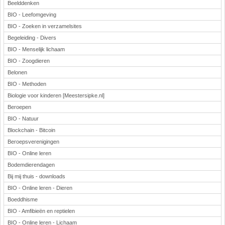
Beelddenken
BIO - Leefomgeving
BIO - Zoeken in verzamelsites
Begeleiding - Divers
BIO - Menselijk lichaam
BIO - Zoogdieren
Belonen
BIO - Methoden
Biologie voor kinderen [Meestersipke.nl]
Beroepen
BIO - Natuur
Blockchain - Bitcoin
Beroepsverenigingen
BIO - Online leren
Bodemdierendagen
Bij mij thuis - downloads
BIO - Online leren - Dieren
Boeddhisme
BIO - Amfibieën en reptielen
BIO - Online leren - Lichaam