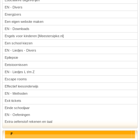
Educatieve uitgeverijen
EN - Divers
Energizers
Een eigen website maken
EN - Downloads
Engels voor kinderen [Meestersipke.nl]
Een school kiezen
EN - Liedjes - Divers
Epilepsie
Eetstoornissen
EN - Liedjes L t/m Z
Escape rooms
Effectief leesonderwijs
EN - Methoden
Exit tickets
Einde schooljaar
EN - Oefeningen
Extra oefenstof rekenen en taal
F