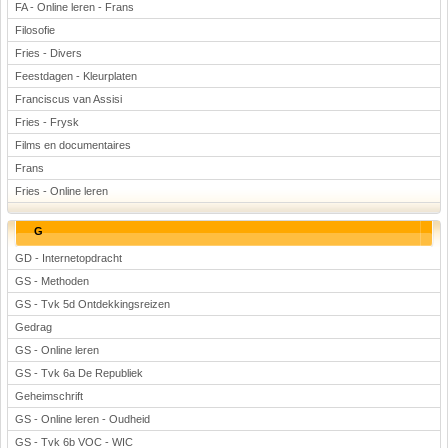
FA - Online leren - Frans
Filosofie
Fries - Divers
Feestdagen - Kleurplaten
Franciscus van Assisi
Fries - Frysk
Films en documentaires
Frans
Fries - Online leren
G
GD - Internetopdracht
GS - Methoden
GS - Tvk 5d Ontdekkingsreizen
Gedrag
GS - Online leren
GS - Tvk 6a De Republiek
Geheimschrift
GS - Online leren - Oudheid
GS - Tvk 6b VOC - WIC