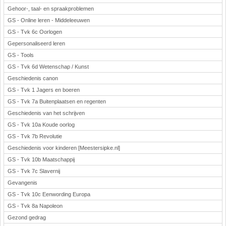
Gehoor-, taal- en spraakproblemen
GS - Online leren - Middeleeuwen
GS - Tvk 6c Oorlogen
Gepersonaliseerd leren
GS - Tools
GS - Tvk 6d Wetenschap / Kunst
Geschiedenis canon
GS - Tvk 1 Jagers en boeren
GS - Tvk 7a Buitenplaatsen en regenten
Geschiedenis van het schrijven
GS - Tvk 10a Koude oorlog
GS - Tvk 7b Revolutie
Geschiedenis voor kinderen [Meestersipke.nl]
GS - Tvk 10b Maatschappij
GS - Tvk 7c Slavernij
Gevangenis
GS - Tvk 10c Eenwording Europa
GS - Tvk 8a Napoleon
Gezond gedrag