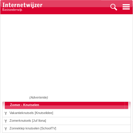
(Advertentie)
Zomer - Knutselen
Vakantieknutsels [Knutselidee]
Zomerknutsels [Juf Ilona]
Zonneklep knutselen [SchoolTV]