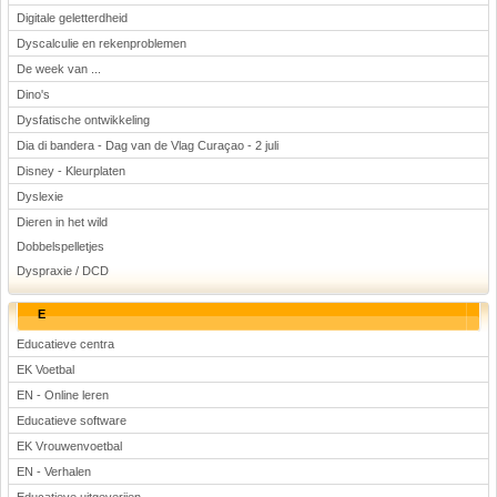
Digitale geletterdheid
Dyscalculie en rekenproblemen
De week van ...
Dino's
Dysfatische ontwikkeling
Dia di bandera - Dag van de Vlag Curaçao - 2 juli
Disney - Kleurplaten
Dyslexie
Dieren in het wild
Dobbelspelletjes
Dyspraxie / DCD
E
Educatieve centra
EK Voetbal
EN - Online leren
Educatieve software
EK Vrouwenvoetbal
EN - Verhalen