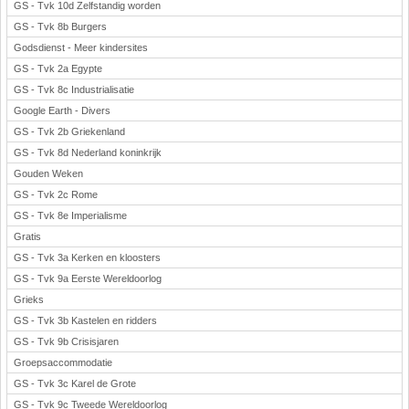
GS - Tvk 10d Zelfstandig worden
GS - Tvk 8b Burgers
Godsdienst - Meer kindersites
GS - Tvk 2a Egypte
GS - Tvk 8c Industrialisatie
Google Earth - Divers
GS - Tvk 2b Griekenland
GS - Tvk 8d Nederland koninkrijk
Gouden Weken
GS - Tvk 2c Rome
GS - Tvk 8e Imperialisme
Gratis
GS - Tvk 3a Kerken en kloosters
GS - Tvk 9a Eerste Wereldoorlog
Grieks
GS - Tvk 3b Kastelen en ridders
GS - Tvk 9b Crisisjaren
Groepsaccommodatie
GS - Tvk 3c Karel de Grote
GS - Tvk 9c Tweede Wereldoorlog