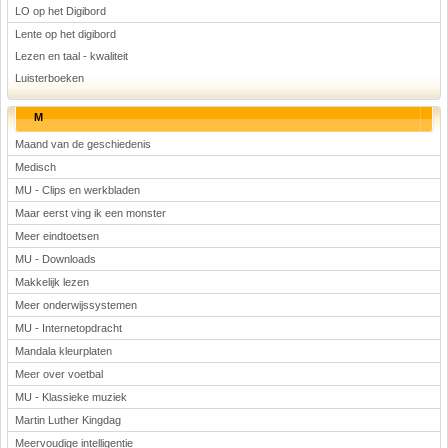
LO op het Digibord
Lente op het digibord
Lezen en taal - kwaliteit
Luisterboeken
M
Maand van de geschiedenis
Medisch
MU - Clips en werkbladen
Maar eerst ving ik een monster
Meer eindtoetsen
MU - Downloads
Makkelijk lezen
Meer onderwijssystemen
MU - Internetopdracht
Mandala kleurplaten
Meer over voetbal
MU - Klassieke muziek
Martin Luther Kingdag
Meervoudige intelligentie