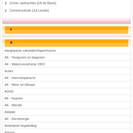
Zomer opdrachten [Uit de Basis]
Zomerknutsels [Juf Lisette]
#
A
Aangepaste vakanties/logeerhuizen
AK - Hoogveen en laagveen
AK - Watersnoodramp 1953
Acties
AK - Internetopdracht
AK - Weer en klimaat
ADHD
AK - Kaarten
AK - Wereld
Adoptie
AK - Kernenergie
Ambulante begeleiding
Advent