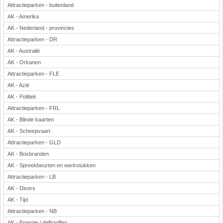
Attractieparken - buitenland
AK - Amerika
AK - Nederland - provincies
Attractieparken - DR
AK - Australië
AK - Orkanen
Attractieparken - FLE
AK - Azië
AK - Politiek
Attractieparken - FRL
AK - Blinde kaarten
AK - Scheepvaart
Attractieparken - GLD
AK - Bosbranden
AK - Spreekbeurten en werkstukken
Attractieparken - LB
AK - Divers
AK - Tijd
Attractieparken - NB
AK - Energie / delfstoffen