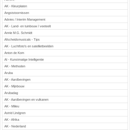
AK - Kleurplaten
Angststoornissen
Advies / Interim Management
AK - Land- en tuinbouw / veeteelt
Annie M.G. Schmidt
Afscheidsmusicals - Tips
AK - Luchtfoto's en satellietbeelden
Anton de Kom
AI - Kunstmatige Intelligentie
AK - Methoden
Aruba
AK - Aardbevingen
AK - Mijnbouw
Arubadag
AK - Aardbevingen en vulkanen
AK - Milieu
Astrid Lindgren
AK - Afrika
AK - Nederland