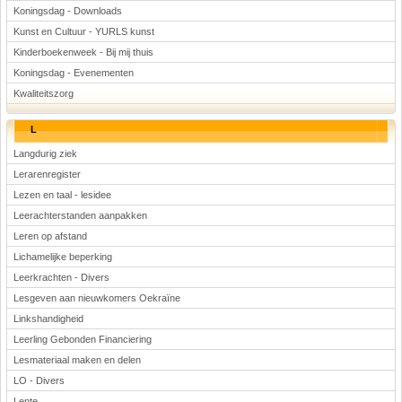
Koningsdag - Downloads
Kunst en Cultuur - YURLS kunst
Kinderboekenweek - Bij mij thuis
Koningsdag - Evenementen
Kwaliteitszorg
L
Langdurig ziek
Lerarenregister
Lezen en taal - lesidee
Leerachterstanden aanpakken
Leren op afstand
Lichamelijke beperking
Leerkrachten - Divers
Lesgeven aan nieuwkomers Oekraïne
Linkshandigheid
Leerling Gebonden Financiering
Lesmateriaal maken en delen
LO - Divers
Lente