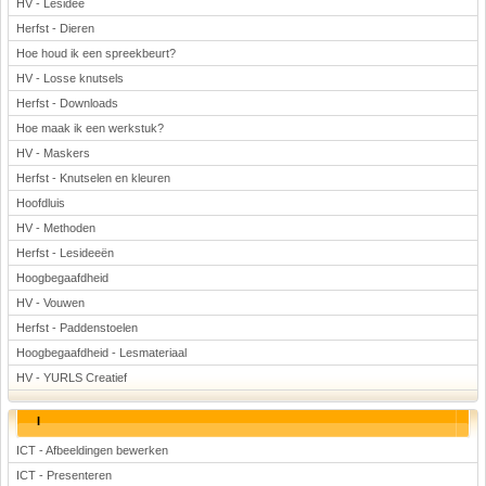
HV - Lesidee
Herfst - Dieren
Hoe houd ik een spreekbeurt?
HV - Losse knutsels
Herfst - Downloads
Hoe maak ik een werkstuk?
HV - Maskers
Herfst - Knutselen en kleuren
Hoofdluis
HV - Methoden
Herfst - Lesideeën
Hoogbegaafdheid
HV - Vouwen
Herfst - Paddenstoelen
Hoogbegaafdheid - Lesmateriaal
HV - YURLS Creatief
I
ICT - Afbeeldingen bewerken
ICT - Presenteren