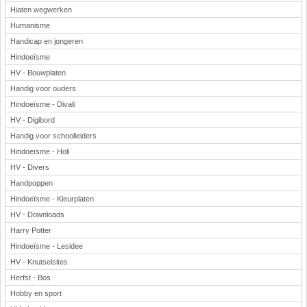
Hiaten wegwerken
Humanisme
Handicap en jongeren
Hindoeïsme
HV - Bouwplaten
Handig voor ouders
Hindoeïsme - Divali
HV - Digibord
Handig voor schoolleiders
Hindoeïsme - Holi
HV - Divers
Handpoppen
Hindoeïsme - Kleurplaten
HV - Downloads
Harry Potter
Hindoeïsme - Lesidee
HV - Knutselsites
Herfst - Bos
Hobby en sport