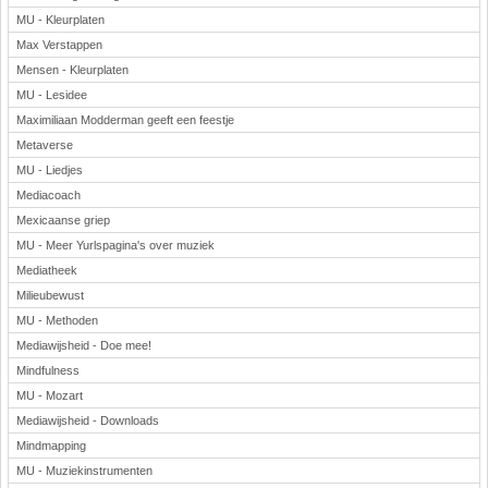
MU - Kleurplaten
Max Verstappen
Mensen - Kleurplaten
MU - Lesidee
Maximiliaan Modderman geeft een feestje
Metaverse
MU - Liedjes
Mediacoach
Mexicaanse griep
MU - Meer Yurlspagina's over muziek
Mediatheek
Milieubewust
MU - Methoden
Mediawijsheid - Doe mee!
Mindfulness
MU - Mozart
Mediawijsheid - Downloads
Mindmapping
MU - Muziekinstrumenten