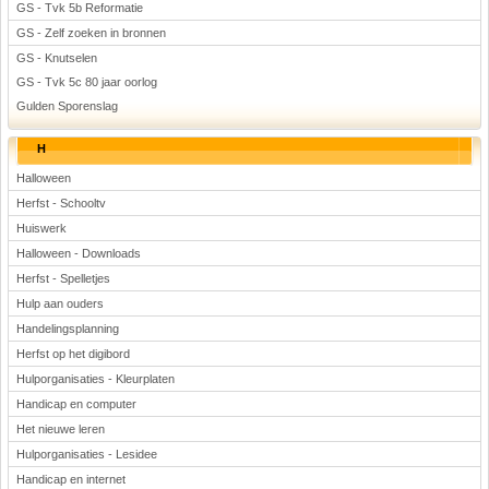
GS - Tvk 5b Reformatie
GS - Zelf zoeken in bronnen
GS - Knutselen
GS - Tvk 5c 80 jaar oorlog
Gulden Sporenslag
H
Halloween
Herfst - Schooltv
Huiswerk
Halloween - Downloads
Herfst - Spelletjes
Hulp aan ouders
Handelingsplanning
Herfst op het digibord
Hulporganisaties - Kleurplaten
Handicap en computer
Het nieuwe leren
Hulporganisaties - Lesidee
Handicap en internet