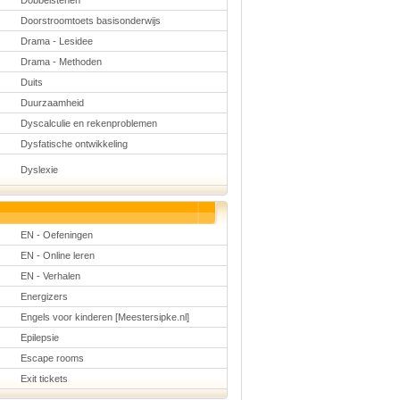
Dobbelstenen
Doorstroomtoets basisonderwijs
Drama - Lesidee
Drama - Methoden
Duits
Duurzaamheid
Dyscalculie en rekenproblemen
Dysfatische ontwikkeling
Dyslexie
EN - Oefeningen
EN - Online leren
EN - Verhalen
Energizers
Engels voor kinderen [Meestersipke.nl]
Epilepsie
Escape rooms
Exit tickets