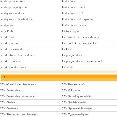
Handicap en internet
Hindoeïsme
Handicap en jongeren
Hindoeïsme - Divali
Handig voor ouders
Hindoeïsme - Holi
Handig voor schoolleiders
Hindoeïsme - Kleurplaten
Handpoppen
Hindoeïsme - Lesidee
Harry Potter
Hobby en sport
Herfst - Bos
Hoe houd ik een spreekbeurt?
Herfst - Dieren
Hoe maak ik een werkstuk?
Herfst - Downloads
Hoofdluis
Herfst - Knutselen en kleuren
Hoogbegaafdheid
Herfst - Lesideeën
Hoogbegaafdheid - Lesmateriaal
Herfst - Paddenstoelen
Huiswerk
I
ICT - Afbeeldingen bewerken
ICT - Programma's
ICT - Bestanden
ICT - QR-code
ICT - Bestanden converteren
ICT - Scholing en advies
ICT - Bladen
ICT - Sociale media
ICT - Browsers
ICT - Spraaktechnologie
ICT - Filtering en bescherming
ICT - Typevaardigheid