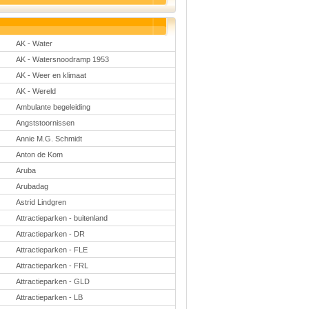
Taal en lezen
Techniek
Verkeer
AK - Water
Onderwerpen
AK - Watersnoodramp 1953
Afscheidsmusicals
2026
AK - Weer en klimaat
Apps en tablets
AK - Wereld
Carnaval
Ambulante begeleiding
Downloads
basisonderwijs
Angststoornissen
Herfst
IB
Annie M.G. Schmidt
ICT
Anton de Kom
Internetopdrachten
Aruba
Kerstmis
Kinder-/Jeugdboeken
Arubadag
Kleurplaten
Astrid Lindgren
Koningsdag
Lente
Attractieparken - buitenland
Methoden
Attractieparken - DR
Onderbouw PO
Onderwijssystemen
Attractieparken - FLE
Ouders
Attractieparken - FRL
Pasen
Passend onderwijs
Attractieparken - GLD
Rekenwerkbladen
Attractieparken - LB
Scheikunde