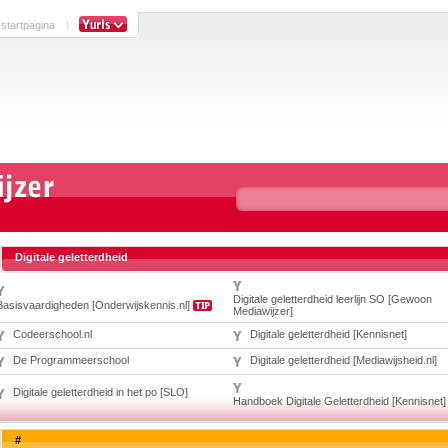
 startpagina
Digitale geletterdheid
Digitale geletterdheid leerlijn SO [Gewoon
Basisvaardigheden [Onderwijskennis.nl]
Mediawijzer]
Codeerschool.nl
Digitale geletterdheid [Kennisnet]
De Programmeerschool
Digitale geletterdheid [Mediawijsheid.nl]
Digitale geletterdheid in het po [SLO]
Handboek Digitale Geletterdheid [Kennisnet]
#