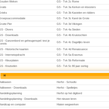
Gouden Weken
GS - Tvk 2c Rome
Gratis
GS - Tvk 3a Kerken en kloosters
Grieks
GS - Tvk 3b Kastelen en ridders
Groepsaccommodatie
GS - Tvk 3c Karel de Grote
Grutte Pier
GS - Tvk 3d Vikingen
GS - Divers
GS - Tvk 4a Steden
GS - Downloads
GS - Tvk 4b Kruistochten
GS - Ganzenbord en geheugenspel: test je
GS - Tvk 4c Dagelijks leven
kennis
GS - Historische kaarten
GS - Tvk 4d Renaissance
GS - Internetopdracht
GS - Tvk 5a Erasmus
GS - Kleurplaten
GS - Tvk 5b Reformatie
GS - Knutselen
GS - Tvk 5c 80 jaar oorlog
H
Halloween
Herfst - Schooltv
Halloween - Downloads
Herfst - Spelletjes
Handelingsplanning
Herfst op het digibord
Handelingsplanning - Downloads
Het nieuwe leren
Handicap en computer
Hiaten wegwerken