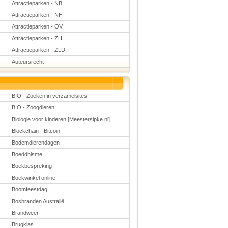
Attractieparken - NB
Schoolmanagement
Schoolreis
Attractieparken - NH
Sinterklaas
Attractieparken - OV
Valentijn
Voetbal
Attractieparken - ZH
Voorleesdagen
Attractieparken - ZLD
Winter
Zomer
Auteursrecht
BIO - Zoeken in verzamelsites
BIO - Zoogdieren
Biologie voor kinderen [Meestersipke.nl]
Blockchain - Bitcoin
Bodemdierendagen
Boeddhisme
Boekbespreking
Boekwinkel online
Boomfeestdag
Bosbranden Australië
Brandweer
Brugklas