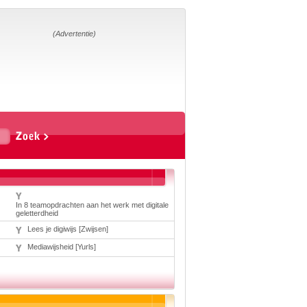
Home
Suggesties
Adverteren
(Advertentie)
Eigen
startpagina
Vakken
Aardrijkskunde
Biologie
Engels
Frans, Duits,
Chinees, Spaans
Geschiedenis
Handvaardigheid en
In 8 teamopdrachten aan het werk met digitale
Tekenen
geletterdheid
Kunst en Cultuur
Levensbeschouwing
Lees je digiwijs [Zwijsen]
Lichamelijke
Mediawijsheid [Yurls]
opvoeding
Mediawijsheid
Muziek
Rekenen
Scheikunde
Schrijven