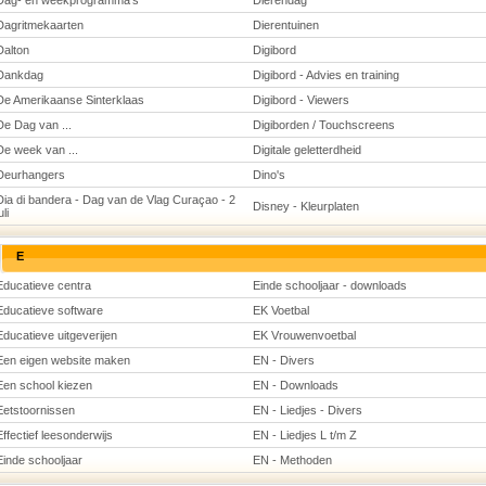
Dag- en weekprogramma's
Dierendag
Dagritmekaarten
Dierentuinen
Dalton
Digibord
Dankdag
Digibord - Advies en training
De Amerikaanse Sinterklaas
Digibord - Viewers
De Dag van ...
Digiborden / Touchscreens
De week van ...
Digitale geletterdheid
Deurhangers
Dino's
Dia di bandera - Dag van de Vlag Curaçao - 2
Disney - Kleurplaten
uli
E
Educatieve centra
Einde schooljaar - downloads
Educatieve software
EK Voetbal
Educatieve uitgeverijen
EK Vrouwenvoetbal
Een eigen website maken
EN - Divers
Een school kiezen
EN - Downloads
Eetstoornissen
EN - Liedjes - Divers
Effectief leesonderwijs
EN - Liedjes L t/m Z
Einde schooljaar
EN - Methoden