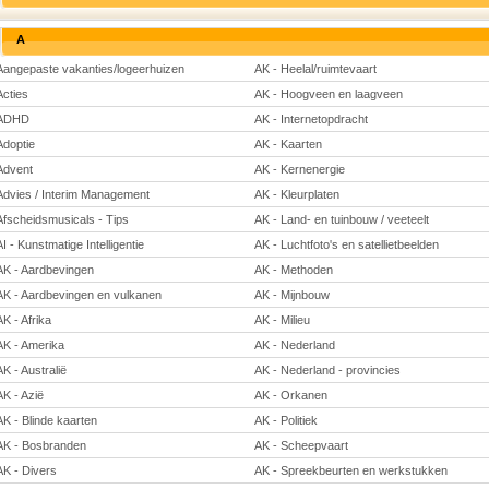
A
Aangepaste vakanties/logeerhuizen
AK - Heelal/ruimtevaart
Acties
AK - Hoogveen en laagveen
ADHD
AK - Internetopdracht
Adoptie
AK - Kaarten
Advent
AK - Kernenergie
Advies / Interim Management
AK - Kleurplaten
Afscheidsmusicals - Tips
AK - Land- en tuinbouw / veeteelt
AI - Kunstmatige Intelligentie
AK - Luchtfoto's en satellietbeelden
AK - Aardbevingen
AK - Methoden
AK - Aardbevingen en vulkanen
AK - Mijnbouw
AK - Afrika
AK - Milieu
AK - Amerika
AK - Nederland
AK - Australië
AK - Nederland - provincies
AK - Azië
AK - Orkanen
AK - Blinde kaarten
AK - Politiek
AK - Bosbranden
AK - Scheepvaart
AK - Divers
AK - Spreekbeurten en werkstukken