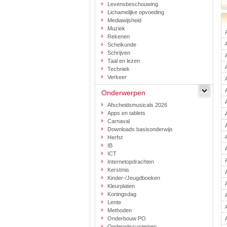
Levensbeschouwing
Lichamelijke opvoeding
Mediawijsheid
Muziek
Rekenen
Scheikunde
Schrijven
Taal en lezen
Techniek
Verkeer
Onderwerpen
Afscheidsmusicals 2026
Apps en tablets
Carnaval
Downloads basisonderwijs
Herfst
IB
ICT
Internetopdrachten
Kerstmis
Kinder-/Jeugdboeken
Kleurplaten
Koningsdag
Lente
Methoden
Onderbouw PO
Onderwijssystemen