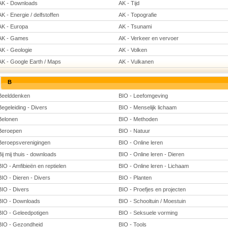
AK - Downloads
AK - Tijd
AK - Energie / delfstoffen
AK - Topografie
AK - Europa
AK - Tsunami
AK - Games
AK - Verkeer en vervoer
AK - Geologie
AK - Volken
AK - Google Earth / Maps
AK - Vulkanen
B
Beelddenken
BIO - Leefomgeving
Begeleiding - Divers
BIO - Menselijk lichaam
Belonen
BIO - Methoden
Beroepen
BIO - Natuur
Beroepsverenigingen
BIO - Online leren
Bij mij thuis - downloads
BIO - Online leren - Dieren
BIO - Amfibieën en reptielen
BIO - Online leren - Lichaam
BIO - Dieren - Divers
BIO - Planten
BIO - Divers
BIO - Proefjes en projecten
BIO - Downloads
BIO - Schooltuin / Moestuin
BIO - Geleedpotigen
BIO - Seksuele vorming
BIO - Gezondheid
BIO - Tools