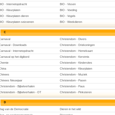
BIO - Internetopdracht
BIO - Vissen
BIO - Kleurplaten
BIO - Voeding
BIO - Kleurplaten dieren
BIO - Vogels
BIO - Kleurplaten seizoenen
BIO - Weekdieren
C
Carnaval
Christendom - Divers
Carnaval - Downloads
Christendom - Driekoningen
Carnaval - Internetopdracht
Christendom - Hemelvaart
Carnaval op het digibord
Christendom - Kerstmis
Chemie
Christendom - Kindersites
China
Christendom - Kleurplaten
Chinees
Christendom - Muziek
Chinees Nieuwjaar
Christendom - Pasen
Christendom - Bijbelverhalen
Christendom - Paus
Christendom - Bijbelverhalen - OT
Christendom - Pinksteren
D
Dag van de Democratie
Dieren in het wild