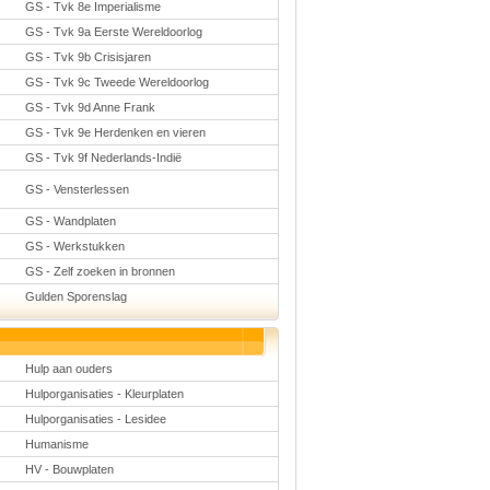
GS - Tvk 8e Imperialisme
GS - Tvk 9a Eerste Wereldoorlog
GS - Tvk 9b Crisisjaren
GS - Tvk 9c Tweede Wereldoorlog
GS - Tvk 9d Anne Frank
GS - Tvk 9e Herdenken en vieren
GS - Tvk 9f Nederlands-Indië
GS - Vensterlessen
GS - Wandplaten
GS - Werkstukken
GS - Zelf zoeken in bronnen
Gulden Sporenslag
Hulp aan ouders
Hulporganisaties - Kleurplaten
Hulporganisaties - Lesidee
Humanisme
HV - Bouwplaten