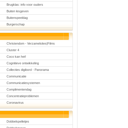
Brugklas: info voor ouders
Buiten lesgeven
Buitenspeeldag
Burgerschap
Christendom - Verzamelsites|Films
Cluster 4
Coco kan het!
Cognitieve ontwikkeling
Collecties digibord - Panorama
Communicatie
Communicatiesystemen
Complimentendag
Concentratieproblemen
Coronavirus
Dobbelspelletjes