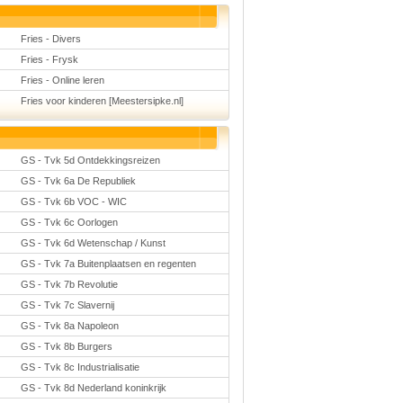
Fries - Divers
Fries - Frysk
Fries - Online leren
Fries voor kinderen [Meestersipke.nl]
GS - Tvk 5d Ontdekkingsreizen
GS - Tvk 6a De Republiek
GS - Tvk 6b VOC - WIC
GS - Tvk 6c Oorlogen
GS - Tvk 6d Wetenschap / Kunst
GS - Tvk 7a Buitenplaatsen en regenten
GS - Tvk 7b Revolutie
GS - Tvk 7c Slavernij
GS - Tvk 8a Napoleon
GS - Tvk 8b Burgers
GS - Tvk 8c Industrialisatie
GS - Tvk 8d Nederland koninkrijk