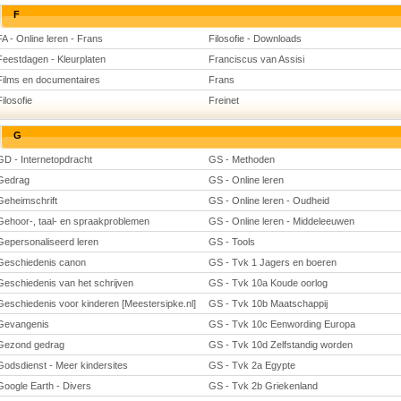
F
FA - Online leren - Frans
Filosofie - Downloads
Feestdagen - Kleurplaten
Franciscus van Assisi
Films en documentaires
Frans
Filosofie
Freinet
G
GD - Internetopdracht
GS - Methoden
Gedrag
GS - Online leren
Geheimschrift
GS - Online leren - Oudheid
Gehoor-, taal- en spraakproblemen
GS - Online leren - Middeleeuwen
Gepersonaliseerd leren
GS - Tools
Geschiedenis canon
GS - Tvk 1 Jagers en boeren
Geschiedenis van het schrijven
GS - Tvk 10a Koude oorlog
Geschiedenis voor kinderen [Meestersipke.nl]
GS - Tvk 10b Maatschappij
Gevangenis
GS - Tvk 10c Eenwording Europa
Gezond gedrag
GS - Tvk 10d Zelfstandig worden
Godsdienst - Meer kindersites
GS - Tvk 2a Egypte
Google Earth - Divers
GS - Tvk 2b Griekenland