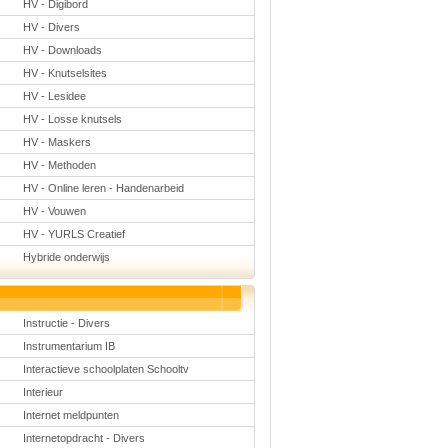
HV - Digibord
HV - Divers
HV - Downloads
HV - Knutselsites
HV - Lesidee
HV - Losse knutsels
HV - Maskers
HV - Methoden
HV - Online leren - Handenarbeid
HV - Vouwen
HV - YURLS Creatief
Hybride onderwijs
Instructie - Divers
Instrumentarium IB
Interactieve schoolplaten Schooltv
Interieur
Internet meldpunten
Internetopdracht - Divers